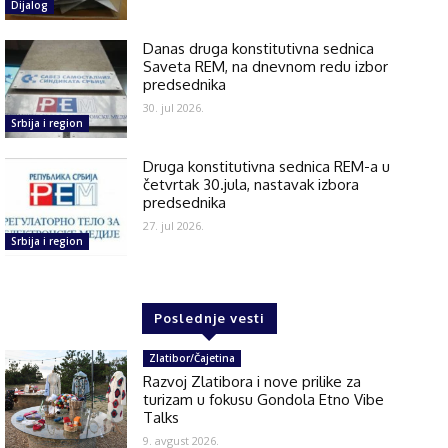
Dijalog
Danas druga konstitutivna sednica
Saveta REM, na dnevnom redu izbor
predsednika
30. jul 2026.
Srbija i region
Druga konstitutivna sednica REM-a u
četvrtak 30.jula, nastavak izbora
predsednika
27. jul 2026.
Srbija i region
Poslednje vesti
Zlatibor/Čajetina
Razvoj Zlatibora i nove prilike za
turizam u fokusu Gondola Etno Vibe
Talks
9. avgust 2026.