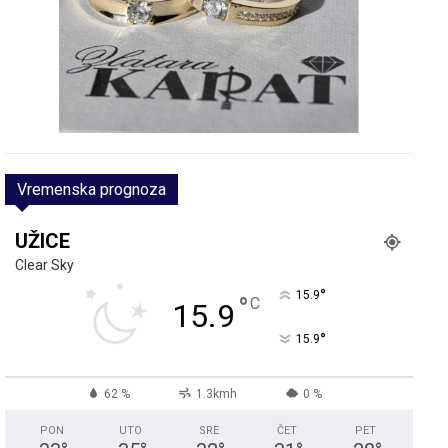
Vremenska prognoza
UŽICE
Clear Sky
°
15.9
°
C
15.9
°
15.9
62 %
1.3kmh
0 %
PON
UTO
SRE
ČET
PET