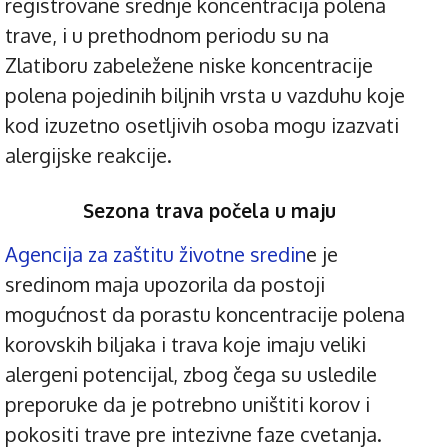
registrovane srednje koncentracija polena
trave, i u prethodnom periodu su na
Zlatiboru zabeležene niske koncentracije
polena pojedinih biljnih vrsta u vazduhu koje
kod izuzetno osetljivih osoba mogu izazvati
alergijske reakcije.
Sezona trava počela u maju
Agencija za zaštitu životne sredin
e je
sredinom maja upozorila da postoji
mogućnost da porastu koncentracije polena
korovskih biljaka i trava koje imaju veliki
alergeni potencijal, zbog čega su usledile
preporuke da je potrebno uništiti korov i
pokositi trave pre intezivne faze cvetanja.