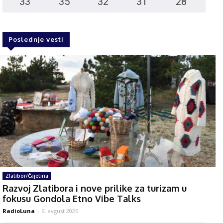
33
°
35
°
32
°
31
°
28
°
Poslednje vesti
Zlatibor/Čajetina
Razvoj Zlatibora i nove prilike za turizam u
fokusu Gondola Etno Vibe Talks
RadioLuna
-
9. avgust 2026.