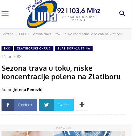
92 i 103,6 Mhz
27 godina u punoj
brzini!
Početna
EKO
Sezona trava u toku, niske koncentracije polena na Zlatiboru
EKO
ZLATIBORSKI OKRUG
ZLATIBOR/ČAJETINA
12. jun 2018.
Sezona trava u toku, niske
koncentracije polena na Zlatiboru
Autor:
Jelena Penezić
Facebook
Twitter
- REKLAMA -