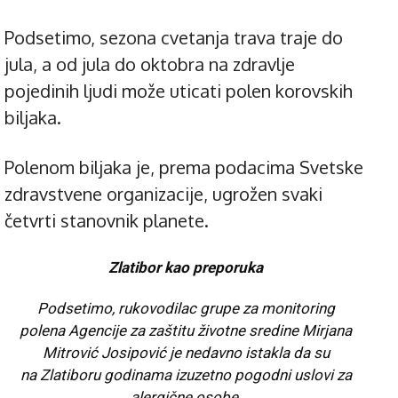
Podsetimo, sezona cvetanja trava traje do
jula, a od jula do oktobra na zdravlje
pojedinih ljudi može uticati polen korovskih
biljaka.
Polenom biljaka je, prema podacima Svetske
zdravstvene organizacije, ugrožen svaki
četvrti stanovnik planete.
Zlatibor kao preporuka
Podsetimo, rukovodilac grupe za monitoring
polena Agencije za zaštitu životne sredine Mirjana
Mitrović Josipović je
nedavno
istakla da su
na
Zlatiboru godinama izuzetno pogodni uslovi za
alergične osobe.