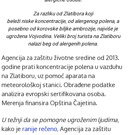
Za razliku od Zlatibora koji
beleži
niske
koncentracije, od alergenog polena, a
posebno od korovske biljke ambrozije, najviše je
ugrožena Vojvodina. Veliki broj turista na Zlatiboru
nalazi beg od alergenih polena.
Agencija za zaštitu životne sredine od 2013.
godine prati koncentracije polena u vazduhu
na Zlatiboru, uz pomoć aparata na
meteorološkoj stanici. Obrađene podatke
analizira evropski sertifikovana osoba.
Merenja finansira Opština Čajetina.
U težnji da se pomogne ugroženim ljudima
,
kako je
ranije rečeno
, Agencija za zaštitu