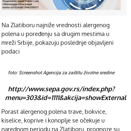
Na Zlatiboru najniže vrednosti alergenog
polena u poređenju sa drugim mestima u
mreži Srbije, pokazuju poslednje objavljeni
podaci
foto: Screenshot Agencija za zaštitu životne sredine
http://www.sepa.gov.rs/index.php?
menu=303&id=1111&akcija=showExternal
Porast alergenog polena trave, bokvice,
kiselice, koprive i konoplje se očekuje u
narednom periodu na Zlatiboru, prognoze su