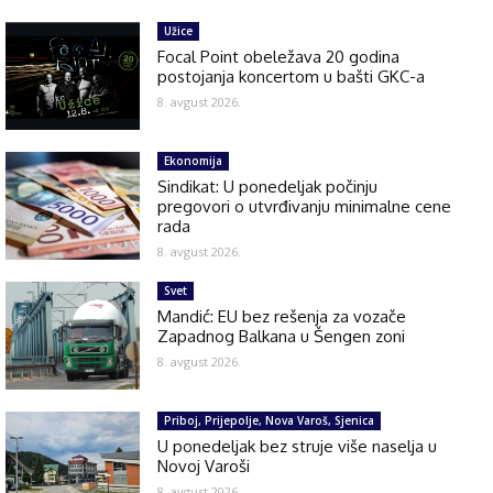
Užice
Focal Point obeležava 20 godina
postojanja koncertom u bašti GKC-a
8. avgust 2026.
Ekonomija
Sindikat: U ponedeljak počinju
pregovori o utvrđivanju minimalne cene
rada
8. avgust 2026.
Svet
Mandić: EU bez rešenja za vozače
Zapadnog Balkana u Šengen zoni
8. avgust 2026.
Priboj, Prijepolje, Nova Varoš, Sjenica
U ponedeljak bez struje više naselja u
Novoj Varoši
8. avgust 2026.