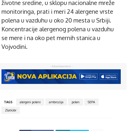
životne sredine, u sklopu nacionalne mreže
monitoringa, prati i meri 24 alergene vrste
polena u vazduhu u oko 20 mesta u Srbiji.
Koncentracije alergenog polena u vazduhu
se mere i na oko pet mernih stanica u
Vojvodini.
- Advertisement -
TAGS
alergeni poleni
ambrozija
polen
SEPA
Zlatiobr