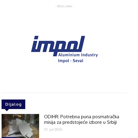
- REKLAMA -
Dijalog
ODIHR: Potrebna puna posmatračka
misija za predstojeće izbore u Srbiji
31. jul 2026.