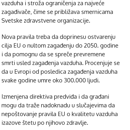
vazduha i stroža ograničenja za najveće
zagađivače, čime se približava smernicama
Svetske zdravstvene organizacije.
Nova pravila treba da doprinesu ostvarenju
cilja EU o nultom zagađenju do 2050. godine
i da pomognu da se spreče prevremene
smrti usled zagađenja vazduha. Procenjuje se
da u Evropi od posledica zagađenja vazduha
svake godine umre oko 300.000 ljudi.
Izmenjena direktiva predviđa i da građani
mogu da traže nadoknadu u slučajevima da
nepoštovanje pravila EU o kvalitetu vazduha
izazove štetu po njihovo zdravlje.