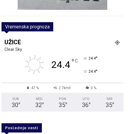
Vremenska prognoza
UŽICE
Clear Sky
°
24.4
°
C
24.4
°
24.4
47 %
2.7kmh
0 %
SUB
NED
PON
UTO
SRE
30
°
32
°
35
°
36
°
35
°
Poslednje vesti