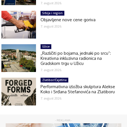
7. avgust 2026.
Srbija i region
Objavljene nove cene goriva
7. avgust 2026.
Užice
„Različiti po bojama, jednaki po srcu“:
Kreativna inkluzivna radionica na
Gradskom trgu u Užicu
7. avgust 2026.
Zlatibor/Čajetina
Performativna izložba skulptura Alekse
Koko i Srđana Stefanovića na Zlatiboru
7. avgust 2026.
- REKLAMA -