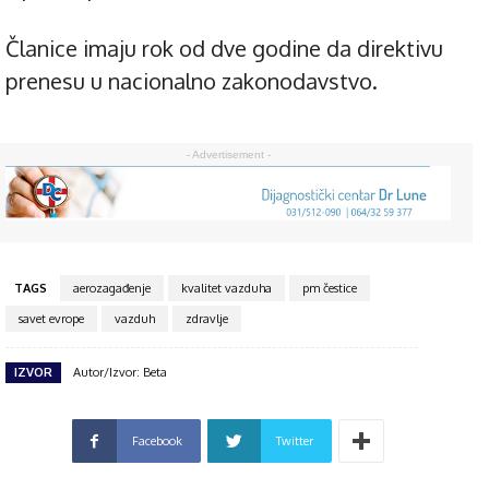
Članice imaju rok od dve godine da direktivu
prenesu u nacionalno zakonodavstvo.
- Advertisement -
TAGS
aerozagađenje
kvalitet vazduha
pm čestice
savet evrope
vazduh
zdravlje
IZVOR
Autor/Izvor: Beta
Facebook
Twitter