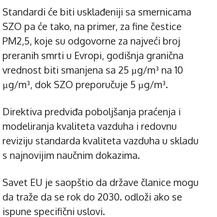
Standardi će biti usklađeniji sa smernicama
SZO pa će tako, na primer, za fine čestice
PM2,5, koje su odgovorne za najveći broj
preranih smrti u Evropi, godišnja granična
vrednost biti smanjena sa 25 µg/m³ na 10
µg/m³, dok SZO preporučuje 5 µg/m³.
Direktiva predviđa poboljšanja praćenja i
modeliranja kvaliteta vazduha i redovnu
reviziju standarda kvaliteta vazduha u skladu
s najnovijim naučnim dokazima.
Savet EU je saopštio da države članice mogu
da traže da se rok do 2030. odloži ako se
ispune specifični uslovi.