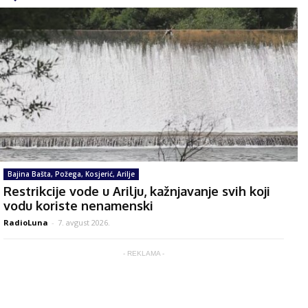
Bajina Bašta, Požega, Kosjerić, Arilje
Restrikcije vode u Arilju, kažnjavanje svih koji
vodu koriste nenamenski
RadioLuna
-
7. avgust 2026.
- REKLAMA -