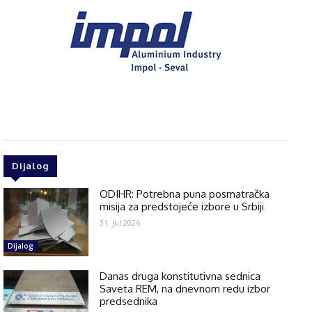
Dijalog
ODIHR: Potrebna puna posmatračka
misija za predstojeće izbore u Srbiji
31. jul 2026.
Dijalog
Danas druga konstitutivna sednica
Saveta REM, na dnevnom redu izbor
predsednika