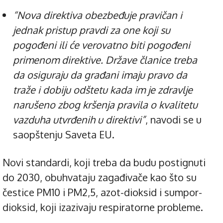
“Nova direktiva obezbeđuje pravičan i
jednak pristup pravdi za one koji su
pogođeni ili će verovatno biti pogođeni
primenom direktive. Države članice treba
da osiguraju da građani imaju pravo da
traže i dobiju odštetu kada im je zdravlje
narušeno zbog kršenja pravila o kvalitetu
vazduha utvrđenih u direktivi”
, navodi se u
saopštenju Saveta EU.
Novi standardi, koji treba da budu postignuti
do 2030, obuhvataju zagađivače kao što su
čestice PM10 i PM2,5, azot-dioksid i sumpor-
dioksid, koji izazivaju respiratorne probleme.