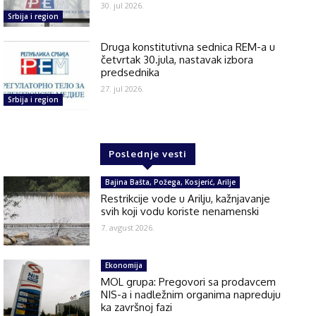
30. jul 2026.
Srbija i region
Druga konstitutivna sednica REM-a u
četvrtak 30.jula, nastavak izbora
predsednika
27. jul 2026.
Srbija i region
Poslednje vesti
Bajina Bašta, Požega, Kosjerić, Arilje
Restrikcije vode u Arilju, kažnjavanje
svih koji vodu koriste nenamenski
7. avgust 2026.
Ekonomija
MOL grupa: Pregovori sa prodavcem
NIS-a i nadležnim organima napreduju
ka završnoj fazi