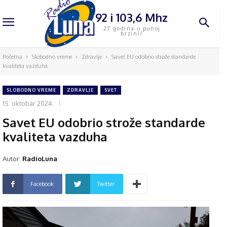
92 i 103,6 Mhz
27 godina u punoj
brzini!
Početna
Slobodno vreme
Zdravlje
Savet EU odobrio strože standarde
kvaliteta vazduha
SLOBODNO VREME
ZDRAVLJE
SVET
15. oktobar 2024.
Savet EU odobrio strože standarde
kvaliteta vazduha
Autor:
RadioLuna
Facebook
Twitter