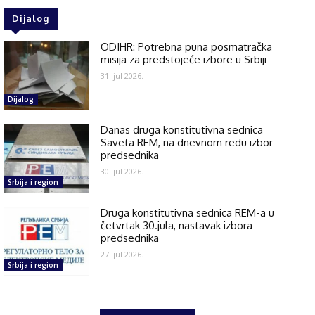
Dijalog
ODIHR: Potrebna puna posmatračka
misija za predstojeće izbore u Srbiji
31. jul 2026.
Dijalog
Danas druga konstitutivna sednica
Saveta REM, na dnevnom redu izbor
predsednika
30. jul 2026.
Srbija i region
Druga konstitutivna sednica REM-a u
četvrtak 30.jula, nastavak izbora
predsednika
27. jul 2026.
Srbija i region