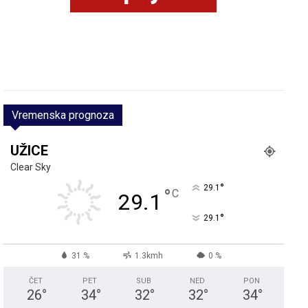
Vremenska prognoza
UŽICE
Clear Sky
°
29.1
°
C
29.1
°
29.1
31 %
1.3kmh
0 %
ČET
PET
SUB
NED
PON
26
°
34
°
32
°
32
°
34
°