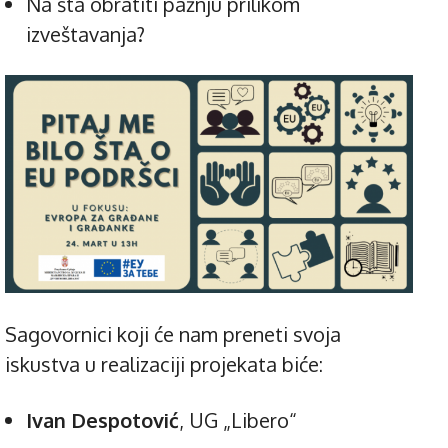
Na šta obratiti pažnju prilikom
izveštavanja?
Sagovornici koji će nam preneti svoja
iskustva u realizaciji projekata biće:
Ivan Despotović
, UG „Libero“