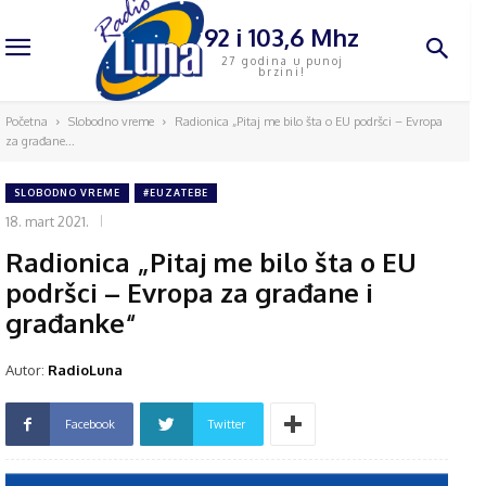
92 i 103,6 Mhz
27 godina u punoj
brzini!
Početna
Slobodno vreme
Radionica „Pitaj me bilo šta o EU podršci – Evropa
za građane...
SLOBODNO VREME
#EUZATEBE
18. mart 2021.
Radionica „Pitaj me bilo šta o EU
podršci – Evropa za građane i
građanke“
Autor:
RadioLuna
Facebook
Twitter