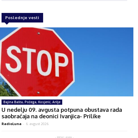
Poslednje vesti
Bajina Bašta, Požega, Kosjerić, Arilje
U nedelju 09. avgusta potpuna obustava rada
saobraćaja na deonici Ivanjica- Prilike
RadioLuna
-
6. avgust 2026.
- REKLAMA -