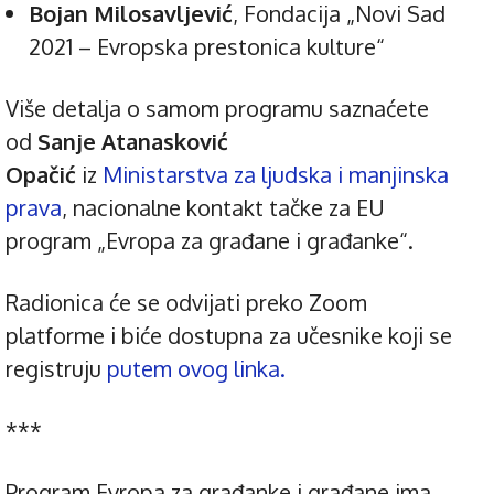
Bojan Milosavljević
, Fondacija „Novi Sad
2021 – Evropska prestonica kulture“
Više detalja o samom programu saznaćete
od
Sanje Atanasković
Opačić
iz
Ministarstva za ljudska i manjinska
prava
, nacionalne kontakt tačke za EU
program „Evropa za građane i građanke“.
Radionica će se odvijati preko Zoom
platforme i biće dostupna za učesnike koji se
registruju
putem ovog linka.
***
Program Evropa za građanke i građane ima