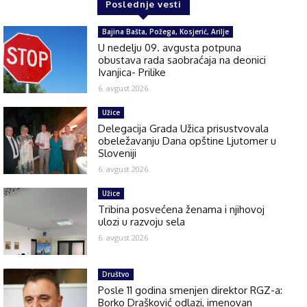
Poslednje vesti
Bajina Bašta, Požega, Kosjerić, Arilje
U nedelju 09. avgusta potpuna
obustava rada saobraćaja na deonici
Ivanjica- Prilike
6. avgust 2026.
Užice
Delegacija Grada Užica prisustvovala
obeležavanju Dana opštine Ljutomer u
Sloveniji
6. avgust 2026.
Užice
Tribina posvećena ženama i njihovoj
ulozi u razvoju sela
6. avgust 2026.
Društvo
Posle 11 godina smenjen direktor RGZ-a:
Borko Drašković odlazi, imenovan