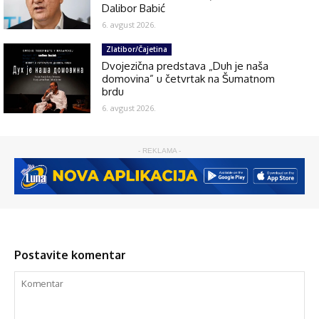
Dalibor Babić
6. avgust 2026.
Zlatibor/Čajetina
Dvojezična predstava „Duh je naša
domovina” u četvrtak na Šumatnom
brdu
6. avgust 2026.
- REKLAMA -
Postavite komentar