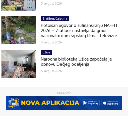
5. avgust 2026.
Zlatibor/Čajetina
Potpisan ugovor o sufinansiranju NAFFIT
2026 – Zlatibor nastavlja da gradi
nacionalni dom srpskog filma i televizije
5. avgust 2026.
Užice
Narodna biblioteka Užice započela je
obnovu Dečjeg odeljenja
5. avgust 2026.
- REKLAMA -