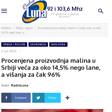
92 i 103,6 Mhz
27 godina u punoj
brzini!
Početna
Srbija i region
Procenjena proizvodnja malina u Srbiji veća za oko
14,5% nego lane, a...
SRBIJA I REGION
EKONOMIJA
NASLOVNA
2. jul 2026.
Procenjena proizvodnja malina u
Srbiji veća za oko 14,5% nego lane,
a višanja za čak 96%
Autor:
RadioLuna
Facebook
Twitter