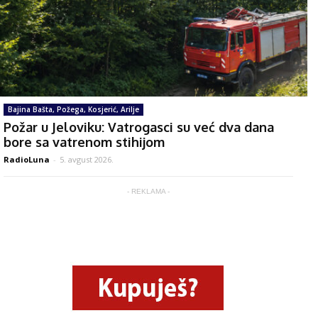
Bajina Bašta, Požega, Kosjerić, Arilje
Požar u Jeloviku: Vatrogasci su već dva dana
bore sa vatrenom stihijom
RadioLuna
-
5. avgust 2026.
- REKLAMA -