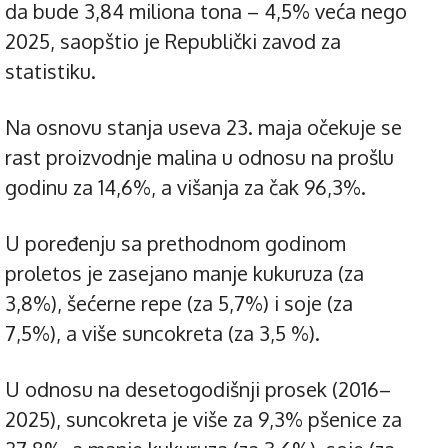
da bude 3,84 miliona tona – 4,5% veća nego
2025, saopštio je Republički zavod za
statistiku.
Na osnovu stanja useva 23. maja očekuje se
rast proizvodnje malina u odnosu na prošlu
godinu za 14,6%, a višanja za čak 96,3%.
U poređenju sa prethodnom godinom
proletos je zasejano manje kukuruza (za
3,8%), šećerne repe (za 5,7%) i soje (za
7,5%), a više suncokreta (za 3,5 %).
U odnosu na desetogodišnji prosek (2016–
2025), suncokreta je više za 9,3% pšenice za