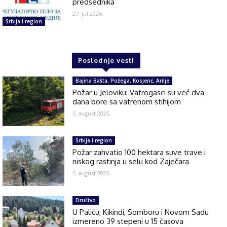
predsednika
27. jul 2026.
Srbija i region
Poslednje vesti
Bajina Bašta, Požega, Kosjerić, Arilje
Požar u Jeloviku: Vatrogasci su već dva
dana bore sa vatrenom stihijom
5. avgust 2026.
Srbija i region
Požar zahvatio 100 hektara suve trave i
niskog rastinja u selu kod Zaječara
5. avgust 2026.
Društvo
U Paliću, Kikindi, Somboru i Novom Sadu
izmereno 39 stepeni u 15 časova