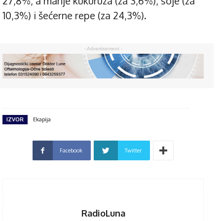
27,8%, a manje kukuruza (za 3,6%), soje (za
10,3%) i šećerne repe (za 24,3%).
- Advertisement -
IZVOR
Ekapija
Facebook
Twitter
RadioLuna