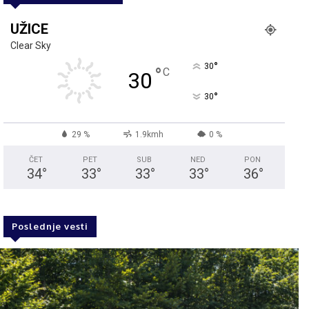
UŽICE
Clear Sky
°
30
°
C
30
°
30
29 %
1.9kmh
0 %
ČET
PET
SUB
NED
PON
34
°
33
°
33
°
33
°
36
°
Poslednje vesti