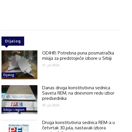
Dijalog
ODIHR: Potrebna puna posmatračka
misija za predstojeće izbore u Srbiji
31. jul 2026.
Dijalog
Danas druga konstitutivna sednica
Saveta REM, na dnevnom redu izbor
predsednika
30. jul 2026.
Srbija i region
Druga konstitutivna sednica REM-a u
četvrtak 30.jula, nastavak izbora