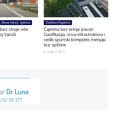
e, Nova Varoš, Sjenica
Zlatibor/Čajetina
bez struje više
Čajetina bez letnje pauze:
oj Varoši
Gasifikacija, nova infrastruktura i
veliki sportski kompleks menjaju
lice opštine
8. avgust 2026.