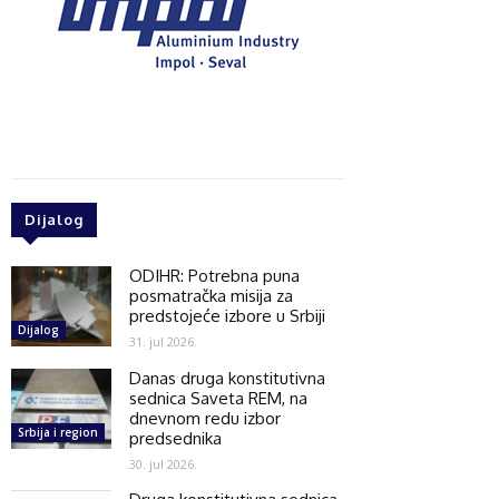
Dijalog
ODIHR: Potrebna puna
posmatračka misija za
predstojeće izbore u Srbiji
Dijalog
31. jul 2026.
Danas druga konstitutivna
sednica Saveta REM, na
dnevnom redu izbor
Srbija i region
predsednika
30. jul 2026.