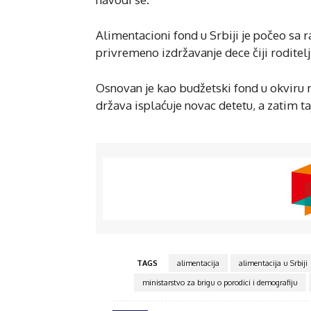
Alimentacioni fond u Srbiji je počeo sa
privremeno izdržavanje dece čiji roditelj
Osnovan je kao budžetski fond u okviru m
država isplaćuje novac detetu, a zatim t
TAGS
alimentacija
alimentacija u Srbiji
ministarstvo za brigu o porodici i demografiju