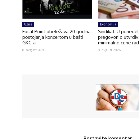
Užice
Ekonomija
Focal Point obeležava 20 godina
Sindikat: U ponedel
postojanja koncertom u bašti
pregovori o utvrđiv
GKC-a
minimalne cene ra
8. avgust 2026.
8. avgust 2026.
Postavite komentar