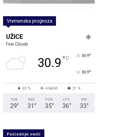
Vremenska prognoza
UŽICE
Few Clouds
°
30.9
°
C
30.9
°
30.9
33 %
4.6kmh
21 %
SUB
NED
PON
UTO
SRE
29
°
31
°
35
°
36
°
33
°
Poslednje vesti