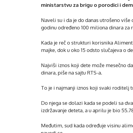
ministarstvu za brigu o porodici i demo
Naveli su i da je do danas utrošeno više
godinu određeno 100 miliona dinara za 
Kada je reč o strukturi korisnika Alimen
majke, dok u oko 15 odsto slučajeva o de
Najviši iznos koji dete može mesečno da
dinara, piše na sajtu RTS-a.
To je i najmanji iznos koji svaki roditelj
Do njega se dolazi kada se podeli sa dva 
izdržavanje deteta, a u aprilu je bio 55.7
Međutim, sud kada određuje visinu alime
navodi se.