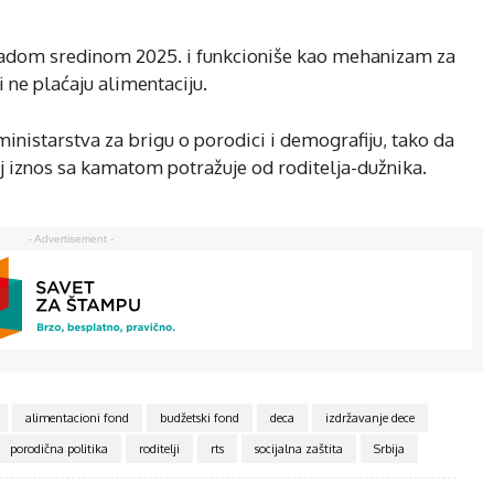
 radom sredinom 2025. i funkcioniše kao mehanizam za
i ne plaćaju alimentaciju.
inistarstva za brigu o porodici i demografiju, tako da
aj iznos sa kamatom potražuje od roditelja-dužnika.
- Advertisement -
alimentacioni fond
budžetski fond
deca
izdržavanje dece
porodična politika
roditelji
rts
socijalna zaštita
Srbija