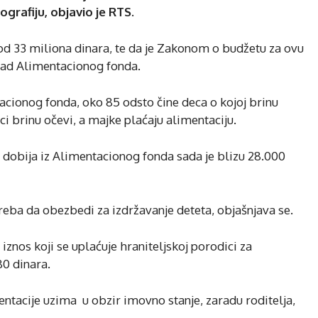
grafiju, objavio je RTS.
 od 33 miliona dinara, te da je Zakonom o budžetu za ovu
rad Alimentacionog fonda.
tacionog fonda, oko 85 odsto čine deca o kojoj brinu
ci brinu očevi, a majke plaćaju alimentaciju.
 dobija iz Alimentacionog fonda sada je blizu 28.000
 treba da obezbedi za izdržavanje deteta, objašnjava se.
iznos koji se uplaćuje hraniteljskoj porodici za
80 dinara.
ntacije uzima u obzir imovno stanje, zaradu roditelja,