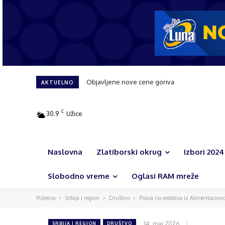
Objavljene nove cene goriva
AKTUELNO
C
30.9
Užice
Naslovna
Zlatiborski okrug
Izbori 2024
Slobodno vreme
Oglasi RAM mreže
Početna
Srbija i region
Društvo
Prava na sredstva iz Alimentaciono
14. maj 2026.
SRBIJA I REGION
DRUŠTVO