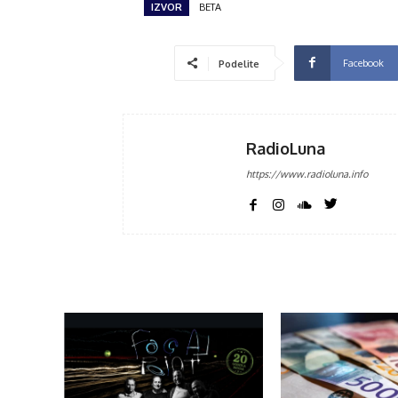
IZVOR
BETA
Facebook
Podelite
RadioLuna
https://www.radioluna.info