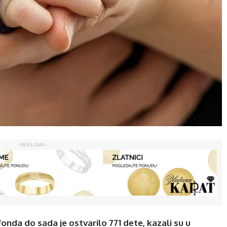
- REKLAMA -
onda do sada je ostvarilo 771 dete, kazali su u