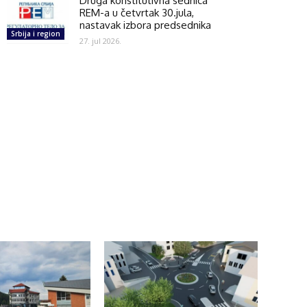
Druga konstitutivna sednica
REM-a u četvrtak 30.jula,
nastavak izbora predsednika
Srbija i region
27. jul 2026.