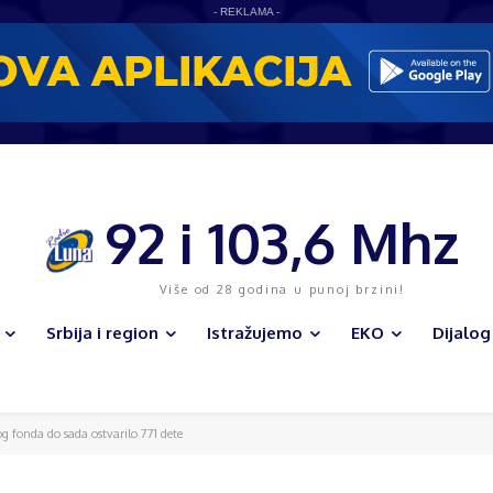
- REKLAMA -
92 i 103,6 Mhz
Više od 28 godina u punoj brzini!
Srbija i region
Istražujemo
EKO
Dijalog
g fonda do sada ostvarilo 771 dete