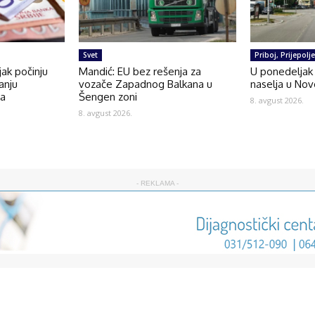
Svet
Priboj, Prijepolj
jak počinju
Mandić: EU bez rešenja za
U ponedeljak 
anju
vozače Zapadnog Balkana u
naselja u Nov
da
Šengen zoni
8. avgust 2026.
8. avgust 2026.
- REKLAMA -