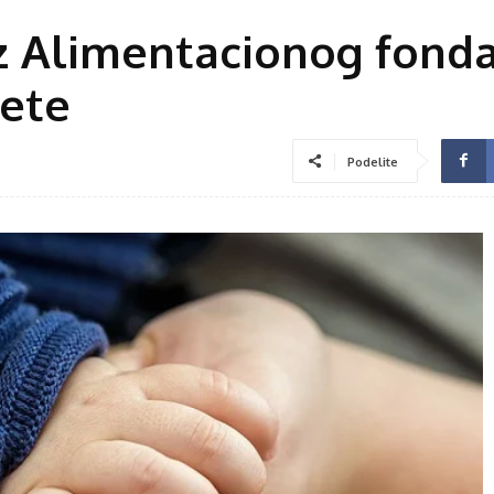
iz Alimentacionog fond
dete
Podelite