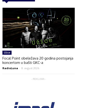
Užice
Focal Point obeležava 20 godina postojanja
koncertom u bašti GKC-a
RadioLuna
-
8. avgust 2026.
- REKLAMA -