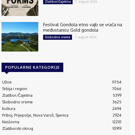
7. avgust 2026.
Zlatibor/Čajetina
Festival Gondola etno vajb se vraća na
međustanicu Gold gondola
7. avgust 2026.
Slobodno vreme
POPULARNE KATEGORIJE
Užice
11754
Srbija i region
7066
Zlatibor/Čajetina
5399
Slobodno vreme
3625
Kultura
2494
Priboj, Prijepolje, Nova Varoš, Sjenica
2924
Naslovna
12210
Zlatiborski okrug
10919