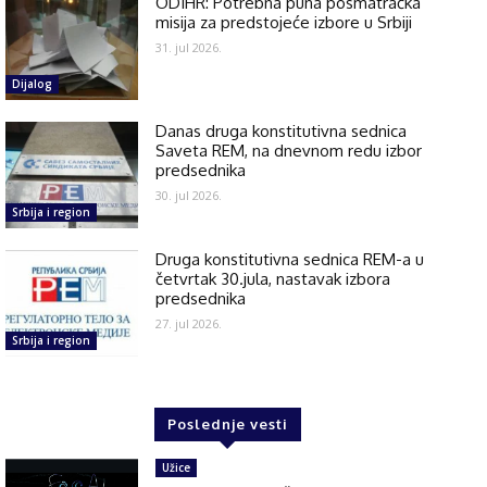
ODIHR: Potrebna puna posmatračka
misija za predstojeće izbore u Srbiji
31. jul 2026.
Dijalog
Danas druga konstitutivna sednica
Saveta REM, na dnevnom redu izbor
predsednika
30. jul 2026.
Srbija i region
Druga konstitutivna sednica REM-a u
četvrtak 30.jula, nastavak izbora
predsednika
27. jul 2026.
Srbija i region
Poslednje vesti
Užice