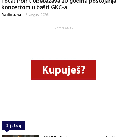
Focal Point obeležava 20 godina postojanja
koncertom u bašti GKC-a
RadioLuna
-
8. avgust 2026.
- REKLAMA -
Dijalog