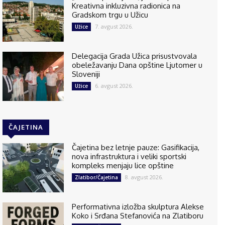
Kreativna inkluzivna radionica na
Gradskom trgu u Užicu
7. avgust 2026.
Užice
Delegacija Grada Užica prisustvovala
obeležavanju Dana opštine Ljutomer u
Sloveniji
6. avgust 2026.
Užice
ČAJETINA
Čajetina bez letnje pauze: Gasifikacija,
nova infrastruktura i veliki sportski
kompleks menjaju lice opštine
8. avgust 2026.
Zlatibor/Čajetina
Performativna izložba skulptura Alekse
Koko i Srđana Stefanovića na Zlatiboru