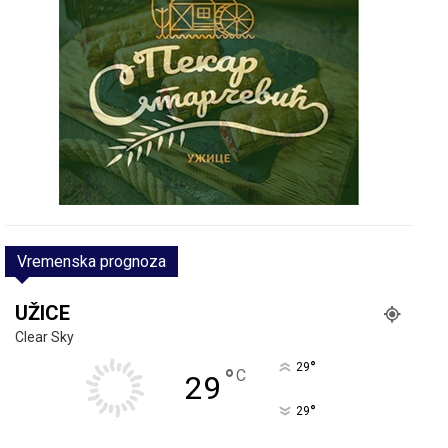
Vremenska prognoza
UŽICE
Clear Sky
°
29
°
C
29
°
29