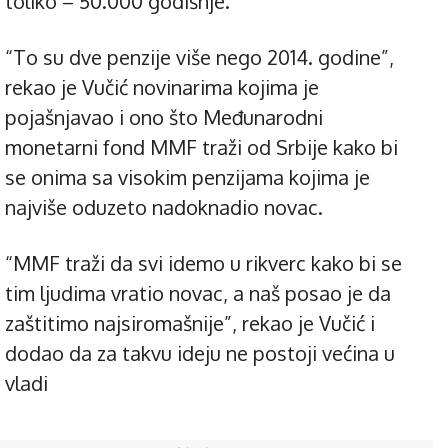
toliko – 50.000 godišnje.
“To su dve penzije više nego 2014. godine”,
rekao je Vučić novinarima kojima je
pojašnjavao i ono što Međunarodni
monetarni fond MMF traži od Srbije kako bi
se onima sa visokim penzijama kojima je
najviše oduzeto nadoknadio novac.
“MMF traži da svi idemo u rikverc kako bi se
tim ljudima vratio novac, a naš posao je da
zaštitimo najsiromašnije”, rekao je Vučić i
dodao da za takvu ideju ne postoji većina u
vladi