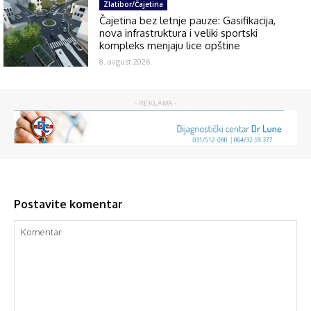
Zlatibor/Čajetina
Čajetina bez letnje pauze: Gasifikacija,
nova infrastruktura i veliki sportski
kompleks menjaju lice opštine
8. avgust 2026.
- REKLAMA -
Postavite komentar