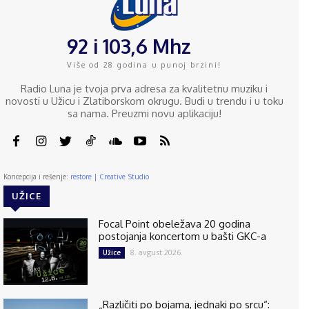
92 i 103,6 Mhz
Više od 28 godina u punoj brzini!
Radio Luna je tvoja prva adresa za kvalitetnu muziku i
novosti u Užicu i Zlatiborskom okrugu. Budi u trendu i u toku
sa nama. Preuzmi novu aplikaciju!
Koncepcija i rešenje:
restore | Creative Studio
UŽICE
Focal Point obeležava 20 godina
postojanja koncertom u bašti GKC-a
8. avgust 2026.
Užice
„Različiti po bojama, jednaki po srcu“: