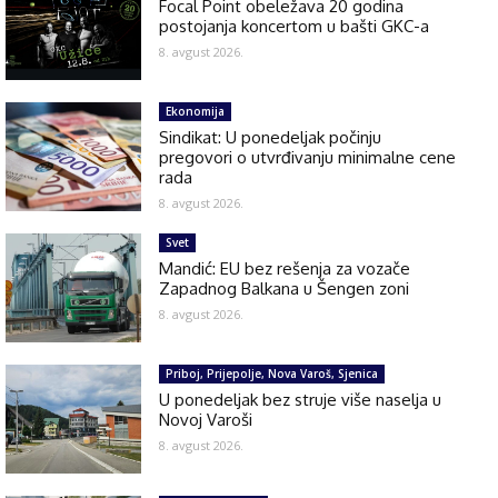
Focal Point obeležava 20 godina
postojanja koncertom u bašti GKC-a
8. avgust 2026.
Ekonomija
Sindikat: U ponedeljak počinju
pregovori o utvrđivanju minimalne cene
rada
8. avgust 2026.
Svet
Mandić: EU bez rešenja za vozače
Zapadnog Balkana u Šengen zoni
8. avgust 2026.
Priboj, Prijepolje, Nova Varoš, Sjenica
U ponedeljak bez struje više naselja u
Novoj Varoši
8. avgust 2026.