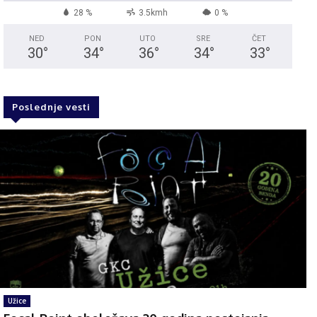
28 %
3.5kmh
0 %
NED
PON
UTO
SRE
ČET
30
°
34
°
36
°
34
°
33
°
Poslednje vesti
Užice