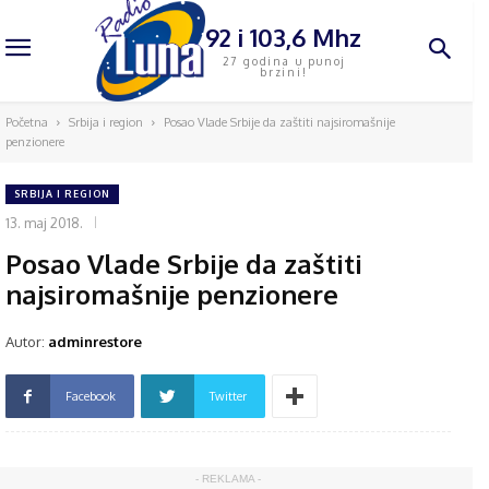
92 i 103,6 Mhz
27 godina u punoj
brzini!
Početna
Srbija i region
Posao Vlade Srbije da zaštiti najsiromašnije
penzionere
SRBIJA I REGION
13. maj 2018.
Posao Vlade Srbije da zaštiti
najsiromašnije penzionere
Autor:
adminrestore
Facebook
Twitter
- REKLAMA -