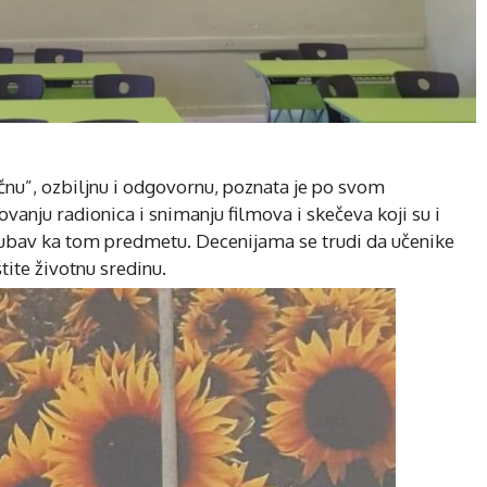
ičnu”, ozbiljnu i odgovornu, poznata je po svom
anju radionica i snimanju filmova i skečeva koji su i
 ljubav ka tom predmetu. Decenijama se trudi da učenike
štite životnu sredinu.