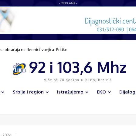
- REKLAMA -
azvoju sela
92 i 103,6 Mhz
Više od 28 godina u punoj brzini!
Srbija i region
Istražujemo
EKO
Dijalog
j 2026.