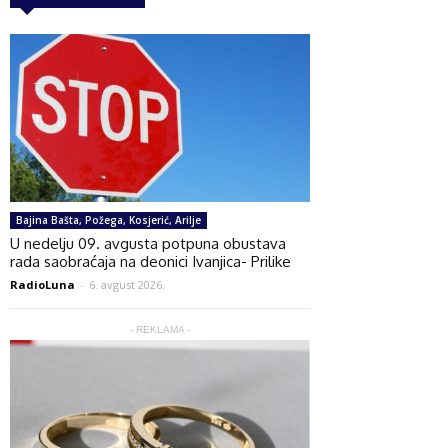
Bajina Bašta, Požega, Kosjerić, Arilje
U nedelju 09. avgusta potpuna obustava
rada saobraćaja na deonici Ivanjica- Prilike
RadioLuna
-
6. avgust 2026.
- REKLAMA -