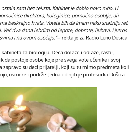
ostala sam bez teksta. Kabinet je dobio novo ruho. U
, pomoćnice direktora, koleginice, pomoćno osoblje, ali
vima beskrajno hvala. Volela bih da imam neku snažniju reč
. Već dva dana lebdim od lepote, dobrote, ljubavi. I jutros
a svima i na ovom osećaju.”
– rekla je za Radio Lunu Dusica
e kabineta za biologiju. Deca dolaze i odlaze, rastu,
ik da postoje osobe koje pre svega vole učenike i svoj
 zapravo su deci prijatelji, koji su tu mimo predmeta koji
uju, usmere i podrže. Jedna od njih je profesorka Dušica