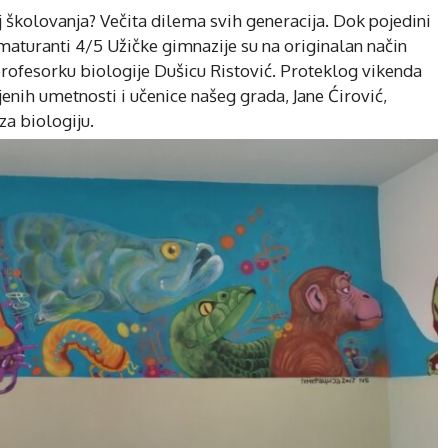
j školovanja? Večita dilema svih generacija. Dok pojedini
 maturanti 4/5 Užičke gimnazije su na originalan način
profesorku biologije Dušicu Ristović. Proteklog vikenda
nih umetnosti i učenice našeg grada, Jane Ćirović,
 za biologiju.