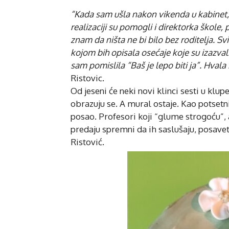
“Kada sam ušla nakon vikenda u kabinet, 
realizaciji su pomogli i direktorka škole
znam da ništa ne bi bilo bez roditelja. S
kojom bih opisala osećaje koje su izazvali
sam pomislila “Baš je lepo biti ja”. Hval
Ristovic.
Od jeseni će neki novi klinci sesti u klup
obrazuju se. A mural ostaje. Kao potsetn
posao. Profesori koji “glume strogoću”, a
predaju spremni da ih saslušaju, posavet
Ristović.