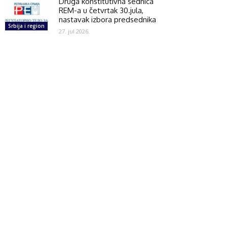
Druga konstitutivna sednica
REM-a u četvrtak 30.jula,
nastavak izbora predsednika
Srbija i region
27. jul 2026.