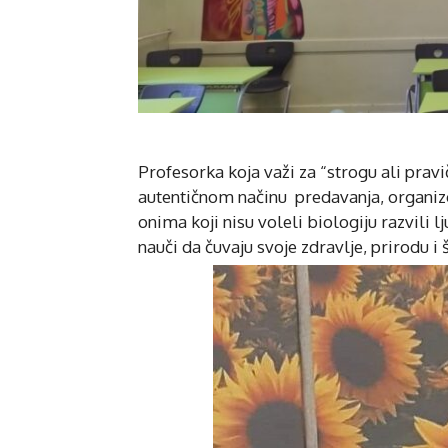
Profesorka koja važi za “strogu ali prav
autentičnom načinu predavanja, organizov
onima koji nisu voleli biologiju razvili
nauči da čuvaju svoje zdravlje, prirodu i 