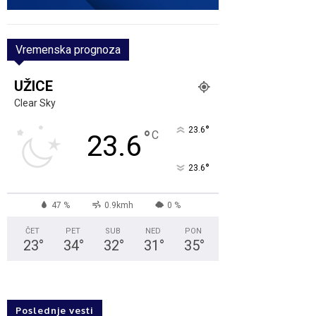
Vremenska prognoza
UŽICE
Clear Sky
°
23.6
°
C
23.6
°
23.6
47 %
0.9kmh
0 %
ČET
PET
SUB
NED
PON
23
°
34
°
32
°
31
°
35
°
Poslednje vesti