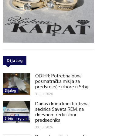
Dijalog
ODIHR: Potrebna puna
posmatračka misija za
predstojeće izbore u Srbiji
Dijalog
31. jul 2026.
Danas druga konstitutivna
sednica Saveta REM, na
dnevnom redu izbor
Srbija i region
predsednika
30. jul 2026.