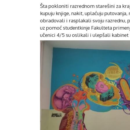
Šta pokloniti razrednom starešini za kra
kupuju knjige, nakit, uplaćuju putovanja,
obradovali i rasplakali svoju razrednu, 
uz pomoć studentkinje Fakulteta primenje
učenici 4/5 su oslikali i ulepšali kabinet