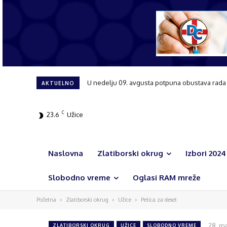
Tribina posvećena ženama i njihovoj ulozi u r
AKTUELNO
C
23.6
Užice
Naslovna
Zlatiborski okrug
Izbori 2024
Slobodno vreme
Oglasi RAM mreže
Početna
Zlatiborski okrug
Užice
Petica za deset
28. ma
ZLATIBORSKI OKRUG
UŽICE
SLOBODNO VREME