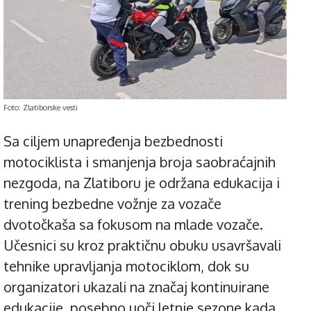
Foto: Zlatiborske vesti
Sa ciljem unapređenja bezbednosti
motociklista i smanjenja broja saobraćajnih
nezgoda, na Zlatiboru je održana edukacija i
trening bezbedne vožnje za vozače
dvotočkaša sa fokusom na mlade vozače.
Učesnici su kroz praktičnu obuku usavršavali
tehnike upravljanja motociklom, dok su
organizatori ukazali na značaj kontinuirane
edukacije, posebno uoči letnje sezone kada