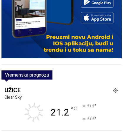
Vremenska prognoza
UŽICE
Clear Sky
°
21.2
°
C
21.2
°
21.2