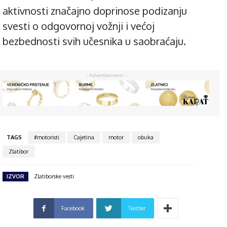
aktivnosti značajno doprinose podizanju
svesti o odgovornoj vožnji i većoj
bezbednosti svih učesnika u saobraćaju.
- Advertisement -
TAGS
#motoristi
Cajetina
motor
obuka
Zlatibor
IZVOR
Zlatiborske vesti
Facebook
Twitter