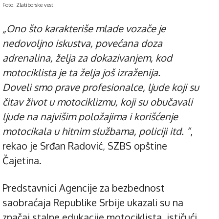
Foto: Zlatiborske vesti
„Ono što karakteriše mlade vozače je
nedovoljno iskustva, povećana doza
adrenalina, želja za dokazivanjem, kod
motociklista je ta želja još izraženija.
Doveli smo prave profesionalce, ljude koji su
čitav život u motociklizmu, koji su obučavali
ljude na najvišim položajima i korišćenje
motocikala u hitnim službama, policiji itd. “
,
rekao je Srđan Radović, SZBS opštine
Čajetina.
Predstavnici Agencije za bezbednost
saobraćaja Republike Srbije ukazali su na
značaj stalne edukacije motociklista, ističući