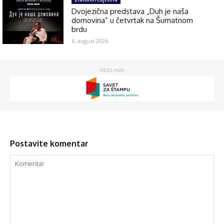
Dvojezična predstava „Duh je naša
domovina” u četvrtak na Šumatnom
brdu
6. avgust 2026.
- REKLAMA -
Postavite komentar