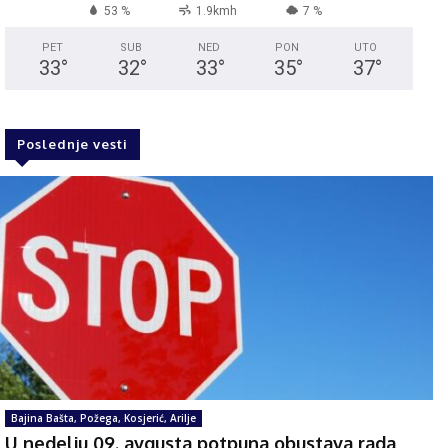
53 %
1.9kmh
7 %
PET
SUB
NED
PON
UTO
33
°
32
°
33
°
35
°
37
°
Poslednje vesti
Bajina Bašta, Požega, Kosjerić, Arilje
U nedelju 09. avgusta potpuna obustava rada