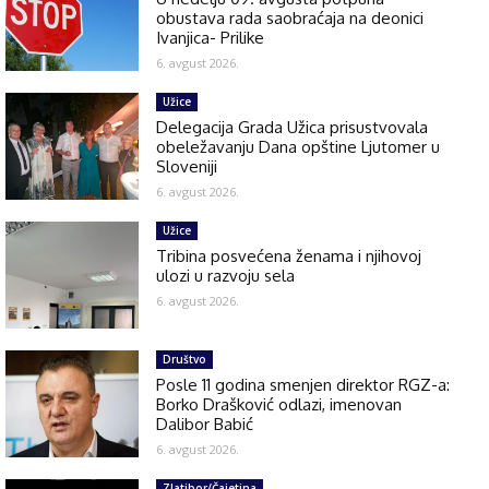
obustava rada saobraćaja na deonici
Ivanjica- Prilike
6. avgust 2026.
Užice
Delegacija Grada Užica prisustvovala
obeležavanju Dana opštine Ljutomer u
Sloveniji
6. avgust 2026.
Užice
Tribina posvećena ženama i njihovoj
ulozi u razvoju sela
6. avgust 2026.
Društvo
Posle 11 godina smenjen direktor RGZ-a:
Borko Drašković odlazi, imenovan
Dalibor Babić
6. avgust 2026.
Zlatibor/Čajetina