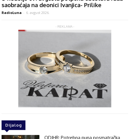
saobraćaja na deonici Ivanjica- Prilike
RadioLuna
-
6. avgust 2026.
- REKLAMA -
Dijalog
ODIHR: Potrebna puna posmatračka