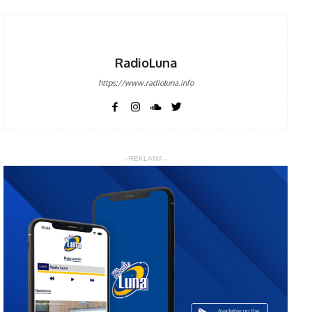
RadioLuna
https://www.radioluna.info
- REKLAMA -