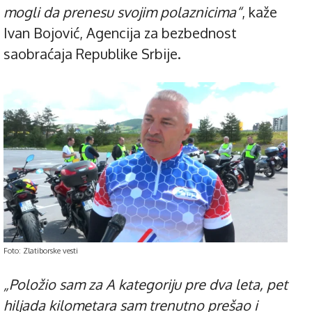
mogli da prenesu svojim polaznicima“
, kaže
Ivan Bojović, Agencija za bezbednost
saobraćaja Republike Srbije.
Foto: Zlatiborske vesti
„Položio sam za A kategoriju pre dva leta, pet
hiljada kilometara sam trenutno prešao i