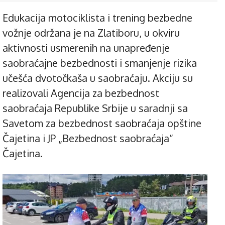
Edukacija motociklista i trening bezbedne
vožnje održana je na Zlatiboru, u okviru
aktivnosti usmerenih na unapređenje
saobraćajne bezbednosti i smanjenje rizika
učešća dvotočkaša u saobraćaju. Akciju su
realizovali Agencija za bezbednost
saobraćaja Republike Srbije u saradnji sa
Savetom za bezbednost saobraćaja opštine
Čajetina i JP „Bezbednost saobraćaja“
Čajetina.