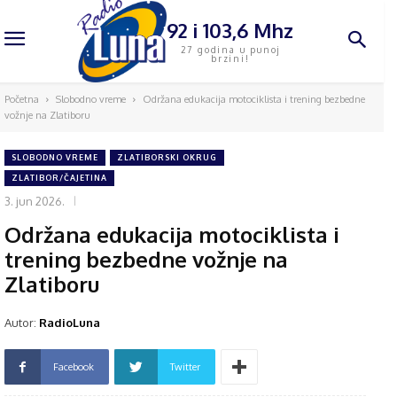
92 i 103,6 Mhz
27 godina u punoj
brzini!
Početna
Slobodno vreme
Održana edukacija motociklista i trening bezbedne
vožnje na Zlatiboru
SLOBODNO VREME
ZLATIBORSKI OKRUG
ZLATIBOR/ČAJETINA
3. jun 2026.
Održana edukacija motociklista i
trening bezbedne vožnje na
Zlatiboru
Autor:
RadioLuna
Facebook
Twitter