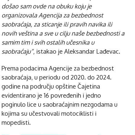
došao sam ovde na obuku koju je
organizovala Agencija za bezbednost
saobraćaja, za sticanje ili pravih navika ili
novih veština a sve u cilju naše bezbednosti a
samim tim i svih ostalih učesnika u
saobraćaju“
, istakao je Aleksandar Lađevac.
Prema podacima Agencije za bezbednost
saobraćaja, u periodu od 2020. do 2024.
godine na području opštine Čajetina
evidentirano je 16 povređenih i jedno
poginulo lice u saobraćajnim nezgodama u
kojima su učestvovali motociklisti i
mopedisti.