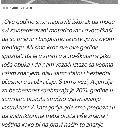
Foto: Zlatiborske vesti
„Ove godine smo napravili iskorak da mogu
svi zainteresovani motorizovani dvotočkaši
da se prijave i besplatno učestvuju na ovom
treningu. Mi smo kroz sve ove godine
spoznali da je u stvari u auto-školama jako
loša obuka i da nam vozači izlaze sa veoma
lošim znanjem, nisu samostalni i bezbedni
učesnici u saobraćaju. S tim u vezi, Agencija
za bezbednost saobraćaja je 2021. godine u
seminare ubacila stručno usavršavanje
instruktora A kategorija gde smo prepoznali
da instruktorima treba dosta više znanja i
veština kako bi na pravi način to znanje