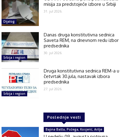
misija za predstojeće izbore u Srbiji
31. jul 2026.
Dijalog
Danas druga konstitutivna sednica
Saveta REM, na dnevnom redu izbor
predsednika
30. jul 2026.
Srbija i region
Druga konstitutivna sednica REM-a u
četvrtak 30.jula, nastavak izbora
predsednika
27. jul 2026.
Srbija i region
Poslednje vesti
Bajina Bašta, Požega, Kosjerić, Arilje
U nedelju 09. avgusta potpuna