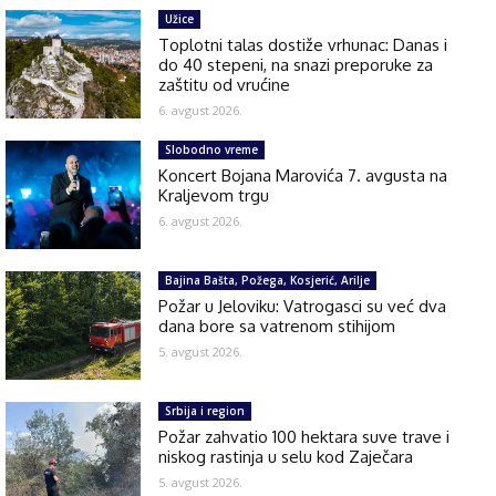
Užice
Toplotni talas dostiže vrhunac: Danas i
do 40 stepeni, na snazi preporuke za
zaštitu od vrućine
6. avgust 2026.
Slobodno vreme
Koncert Bojana Marovića 7. avgusta na
Kraljevom trgu
6. avgust 2026.
Bajina Bašta, Požega, Kosjerić, Arilje
Požar u Jeloviku: Vatrogasci su već dva
dana bore sa vatrenom stihijom
5. avgust 2026.
Srbija i region
Požar zahvatio 100 hektara suve trave i
niskog rastinja u selu kod Zaječara
5. avgust 2026.