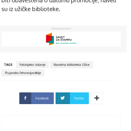
biti obaveštena o datumu promocije, naveli
su iz užičke biblioteke.
- Advertisement -
TAGS
fototipsko izdanje
Narodna biblioteka Užice
Rujansko četvorojavđelje
Facebook
Twitter