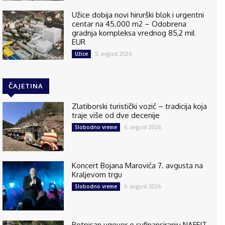
Užice dobija novi hirurški blok i urgentni
centar na 45.000 m2 – Odobrena
gradnja kompleksa vrednog 85,2 mil
EUR
5. avgust 2026.
Užice
ČAJETINA
Zlatiborski turistički vozić – tradicija koja
traje više od dve decenije
6. avgust 2026.
Slobodno vreme
Koncert Bojana Marovića 7. avgusta na
Kraljevom trgu
6. avgust 2026.
Slobodno vreme
Potpisan ugovor o sufinansiranju NAFFIT