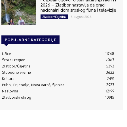
2026 – Zlatibor nastavlja da gradi
nacionalni dom srpskog filma i televizije
5. avgust 2026.
Zlatibor/Čajetina
POPULARNE KATEGORIJE
Užice
11748
Srbija i region
7063
Zlatibor/Čajetina
5393
Slobodno vreme
3622
Kultura
2491
Priboj, Prijepolje, Nova Varoš, Sjenica
2923
Naslovna
12199
Zlatiborski okrug
10915
© 1995-2024 Luna Press d.o.o i RAM Radio Media Mreža d.o.o., Užice
(RS)