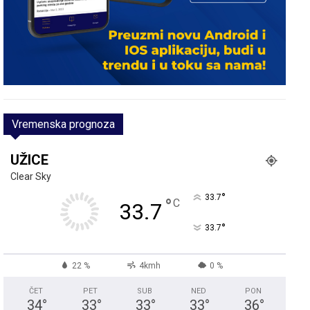
Vremenska prognoza
UŽICE
Clear Sky
°
33.7
°
C
33.7
°
33.7
22 %
4kmh
0 %
ČET
PET
SUB
NED
PON
34
°
33
°
33
°
33
°
36
°