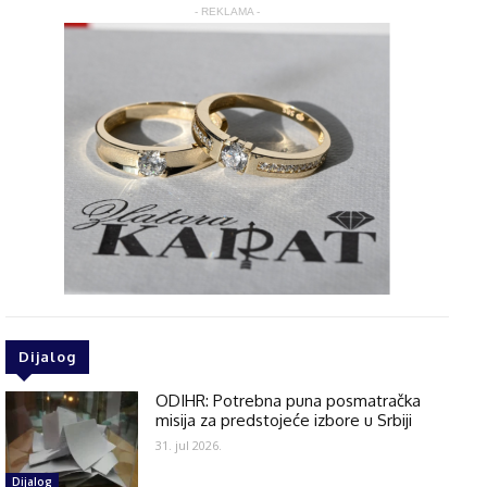
- REKLAMA -
Dijalog
ODIHR: Potrebna puna posmatračka
misija za predstojeće izbore u Srbiji
31. jul 2026.
Dijalog