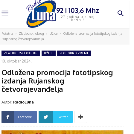
92 i 103,6 Mhz
27 godina u punoj
brzini!
Početna
Zlatiborski okrug
Užice
Odložena promocija fototipskog izdanja
Rujanskog četvorojevanđelja
ZLATIBORSKI OKRUG
UŽICE
SLOBODNO VREME
10. oktobar 2024.
Odložena promocija fototipskog
izdanja Rujanskog
četvorojevanđelja
Autor:
RadioLuna
Facebook
Twitter