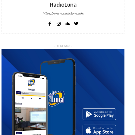
RadioLuna
https://www.radioluna.info
- REKLAMA -