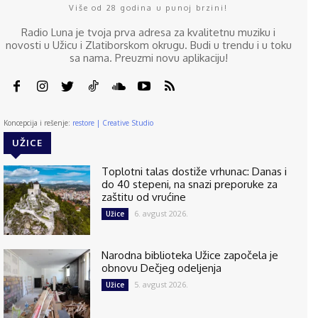
Više od 28 godina u punoj brzini!
Radio Luna je tvoja prva adresa za kvalitetnu muziku i
novosti u Užicu i Zlatiborskom okrugu. Budi u trendu i u toku
sa nama. Preuzmi novu aplikaciju!
Koncepcija i rešenje:
restore | Creative Studio
UŽICE
Toplotni talas dostiže vrhunac: Danas i
do 40 stepeni, na snazi preporuke za
zaštitu od vrućine
6. avgust 2026.
Užice
Narodna biblioteka Užice započela je
obnovu Dečjeg odeljenja
5. avgust 2026.
Užice