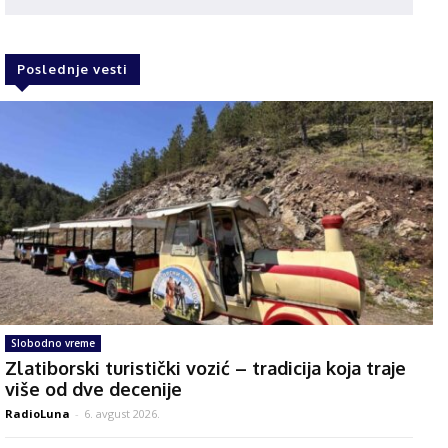
Poslednje vesti
Slobodno vreme
Zlatiborski turistički vozić – tradicija koja traje
više od dve decenije
RadioLuna
-
6. avgust 2026.