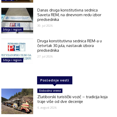
Danas druga konstitutivna sednica
Saveta REM, na dnevnom redu izbor
predsednika
30. jul 2026.
Srbija i region
Druga konstitutivna sednica REM-a u
četvrtak 30.jula, nastavak izbora
predsednika
27. jul 2026.
Srbija i region
Poslednje vesti
Slobodno vreme
Zlatiborski turistički vozić – tradicija koja
traje više od dve decenije
6. avgust 2026.