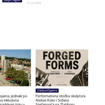
Srbija i region
27. jul 2026.
Zlatibor/Čajetina
bojama, jednaki po
Performativna izložba skulptura
na inkluzivna
Alekse Koko i Srđana
Gradskom trgu u
Stefanovića na Zlatiboru