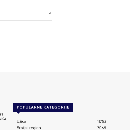
POPULARNE KATEGORIJE
ra
vića
Užice
11753
Srbija i region
7065