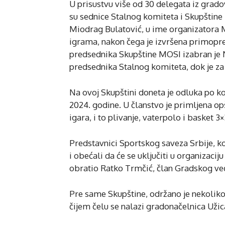
U prisustvu više od 30 delegata iz grad
su sednice Stalnog komiteta i Skupštin
Miodrag Bulatović, u ime organizatora 
igrama, nakon čega je izvršena primopr
predsednika Skupštine MOSI izabran je Ne
predsednika Stalnog komiteta, dok je za
Na ovoj Skupštini doneta je odluka po ko
2024. godine. U članstvo je primljena opš
igara, i to plivanje, vaterpolo i basket 3×
Predstavnici Sportskog saveza Srbije, ko
i obećali da će se uključiti u organizac
obratio Ratko Trmčić, član Gradskog već
Pre same Skupštine, održano je nekolik
čijem čelu se nalazi gradonačelnica Užic