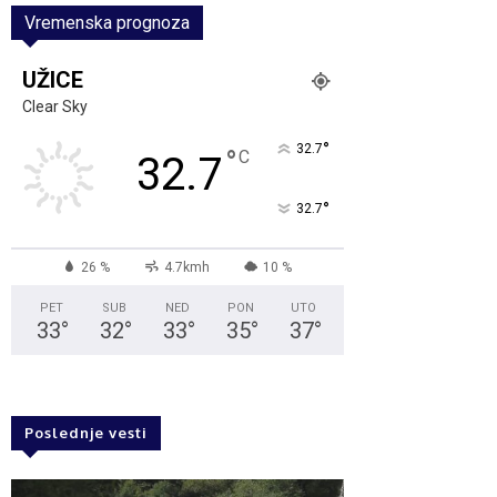
Vremenska prognoza
UŽICE
Clear Sky
°
32.7
°
C
32.7
°
32.7
26 %
4.7kmh
10 %
PET
SUB
NED
PON
UTO
33
°
32
°
33
°
35
°
37
°
Poslednje vesti