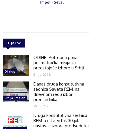
Dijalog
ODIHR: Potrebna puna
posmatračka misija za
predstojeće izbore u Srbiji
Dijalog
31. jul 2026.
Danas druga konstitutivna
sednica Saveta REM, na
dnevnom redu izbor
Srbija i region
predsednika
30. jul 2026.
Druga konstitutivna sednica
REM-a u četvrtak 30.jula,
nastavak izbora predsednika