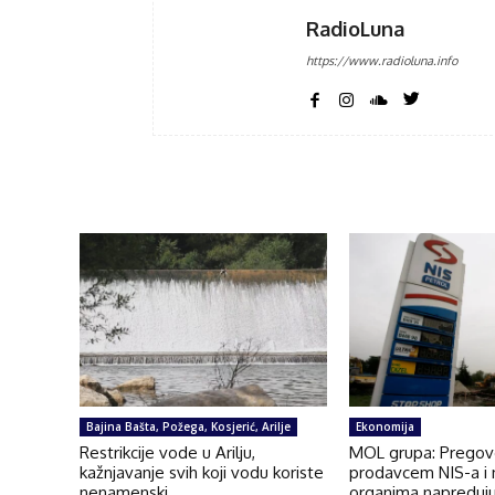
RadioLuna
https://www.radioluna.info
Bajina Bašta, Požega, Kosjerić, Arilje
Ekonomija
Restrikcije vode u Arilju,
MOL grupa: Pregovo
kažnjavanje svih koji vodu koriste
prodavcem NIS-a i 
nenamenski
organima napreduju