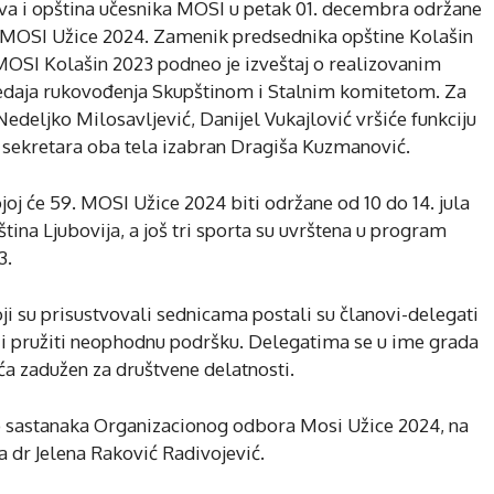
ova i opština učesnika MOSI u petak 01. decembra održane
e MOSI Užice 2024. Zamenik predsednika opštine Kolašin
MOSI Kolašin 2023 podneo je izveštaj o realizovanim
edaja rukovođenja Skupštinom i Stalnim komitetom. Za
deljko Milosavljević, Danijel Vukajlović vršiće funkciju
 sekretara oba tela izabran Dragiša Kuzmanović.
joj će 59. MOSI Užice 2024 biti održane od 10 do 14. jula
tina Ljubovija, a još tri sporta su uvrštena u program
3.
ji su prisustvovali sednicama postali su članovi-delegati
iju i pružiti neophodnu podršku. Delegatima se u ime grada
a zadužen za društvene delatnosti.
o sastanaka Organizacionog odbora Mosi Užice 2024, na
a dr Jelena Raković Radivojević.