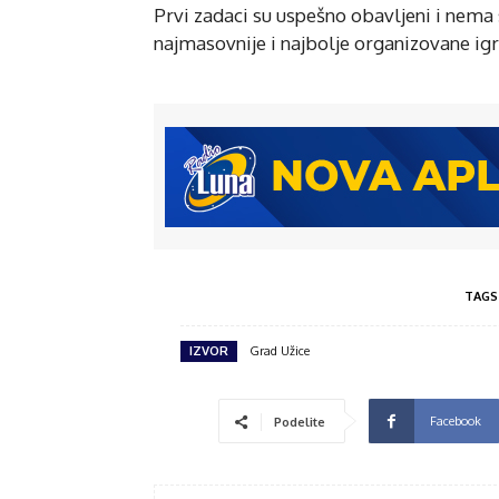
Prvi zadaci su uspešno obavljeni i nema
najmasovnije i najbolje organizovane igr
TAGS
IZVOR
Grad Užice
Facebook
Podelite