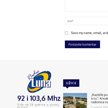
Save my name, email, and 
UŽICE
„Različiti p
92 i 103,6 Mhz
srcu“: Kreat
radionica n
Više od 28 godina u punoj
7. avgust 2026
brzini!