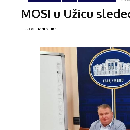
MOSI u Užicu sledeć
Autor:
RadioLuna