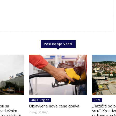
Poslednje vesti
Srbija i region
Užice
ri sa
Objavljene nove cene goriva
„Različiti po 
nadležnim
srcu“: Kreativ
7. avgust 2026.
 ka završnoj
radionica na 