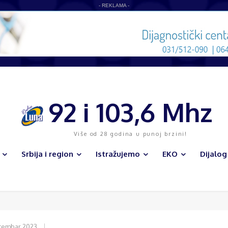
- REKLAMA -
vna inkluzivna radionica na Gradskom trgu u Užicu
92 i 103,6 Mhz
Više od 28 godina u punoj brzini!
Srbija i region
Istražujemo
EKO
Dijalog
cembar 2023.