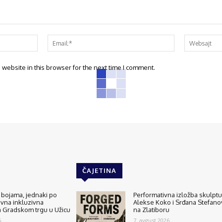
website in this browser for the next time I comment.
ČAJETINA
o bojama, jednaki po
Performativna izložba skulptu
ivna inkluzivna
Alekse Koko i Srđana Stefano
a Gradskom trgu u Užicu
na Zlatiboru
.
7. avgust 2026.