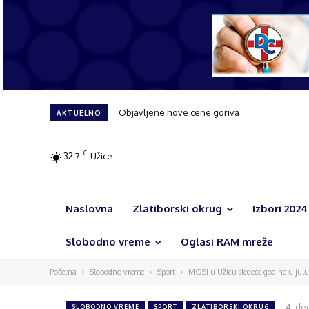
„Različiti po bojama, jednaki po srcu“: Kreati
AKTUELNO
C
32.7
Užice
Naslovna
Zlatiborski okrug
Izbori 2024
Slobodno vreme
Oglasi RAM mreže
Početna
Slobodno vreme
Sport
MOSI u Užicu sledeće godine u julu
4. de
SLOBODNO VREME
SPORT
ZLATIBORSKI OKRUG