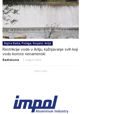
Bajina Bašta, Požega, Kosjerić, Arilje
Restrikcije vode u Arilju, kažnjavanje svih koji
vodu koriste nenamenski
RadioLuna
-
7. avgust 2026.
- REKLAMA -