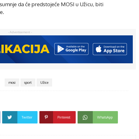
 sumnje da će predstojeće MOSI u Užicu, biti
e.
- Advertisement -
mosi
sport
Užice
Twitter
Pinterest
WhatsApp