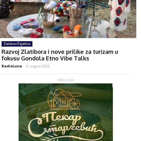
Zlatibor/Čajetina
Razvoj Zlatibora i nove prilike za turizam u
fokusu Gondola Etno Vibe Talks
RadioLuna
-
9. avgust 2026.
- REKLAMA -