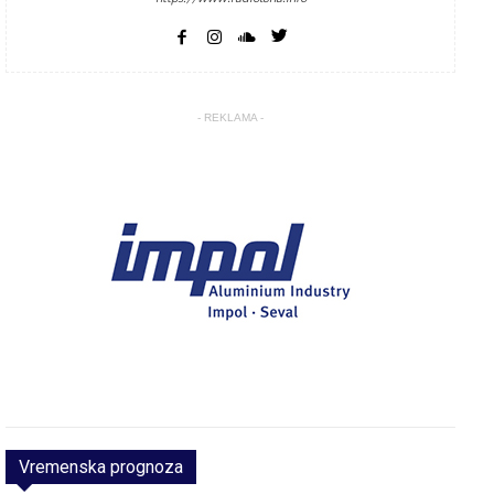
- REKLAMA -
Vremenska prognoza