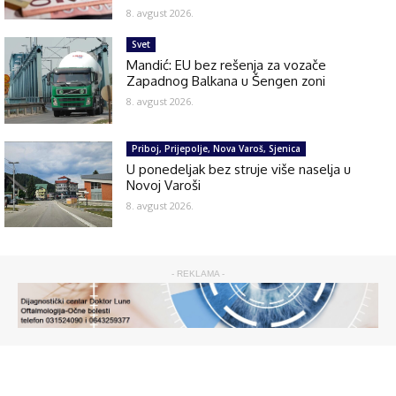
8. avgust 2026.
Svet
Mandić: EU bez rešenja za vozače
Zapadnog Balkana u Šengen zoni
8. avgust 2026.
Priboj, Prijepolje, Nova Varoš, Sjenica
U ponedeljak bez struje više naselja u
Novoj Varoši
8. avgust 2026.
- REKLAMA -