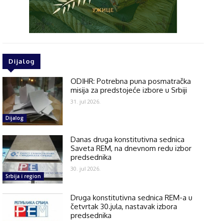
Dijalog
ODIHR: Potrebna puna posmatračka
misija za predstojeće izbore u Srbiji
31. jul 2026.
Dijalog
Danas druga konstitutivna sednica
Saveta REM, na dnevnom redu izbor
predsednika
30. jul 2026.
Srbija i region
Druga konstitutivna sednica REM-a u
četvrtak 30.jula, nastavak izbora
predsednika