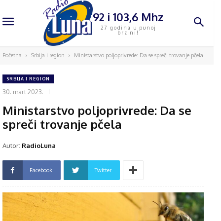
92 i 103,6 Mhz
27 godina u punoj
brzini!
Početna
Srbija i region
Ministarstvo poljoprivrede: Da se spreči trovanje pčela
SRBIJA I REGION
30. mart 2023.
Ministarstvo poljoprivrede: Da se
spreči trovanje pčela
Autor:
RadioLuna
Facebook
Twitter