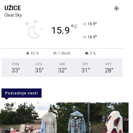
UŽICE
Clear Sky
°
15.9
°
C
15.9
°
15.9
62 %
1.3kmh
0 %
PON
UTO
SRE
ČET
PET
33
°
35
°
32
°
31
°
28
°
Poslednje vesti