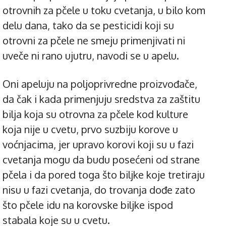
otrovnih za pčele u toku cvetanja, u bilo kom
delu dana, tako da se pesticidi koji su
otrovni za pčele ne smeju primenjivati ni
uveče ni rano ujutru, navodi se u apelu.
Oni apeluju na poljoprivredne proizvođače,
da čak i kada primenjuju sredstva za zaštitu
bilja koja su otrovna za pčele kod kulture
koja nije u cvetu, prvo suzbiju korove u
voćnjacima, jer upravo korovi koji su u fazi
cvetanja mogu da budu posećeni od strane
pčela i da pored toga što biljke koje tretiraju
nisu u fazi cvetanja, do trovanja dođe zato
što pčele idu na korovske biljke ispod
stabala koje su u cvetu.