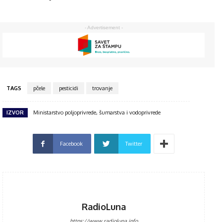
- Advertisement -
TAGS
pčele
pesticidi
trovanje
IZVOR
Ministarstvo poljoprivrede, šumarstva i vodoprivrede
Facebook
Twitter
RadioLuna
https://www.radioluna.info