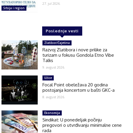
27. jul 2026.
Srbija i region
Poslednje vesti
Zlatibor/Čajetina
Razvoj Zlatibora i nove prilike za
turizam u fokusu Gondola Etno Vibe
Talks
9. avgust 2026.
Užice
Focal Point obeležava 20 godina
postojanja koncertom u bašti GKC-a
8. avgust 2026.
Ekonomija
Sindikat: U ponedeljak počinju
pregovori o utvrđivanju minimalne cene
rada