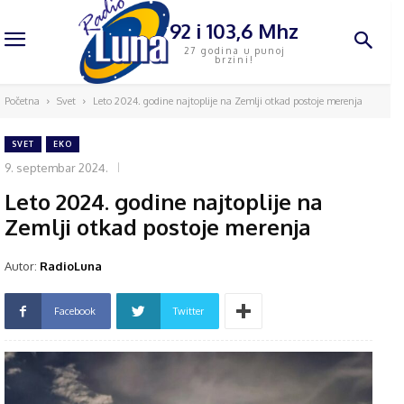
92 i 103,6 Mhz
27 godina u punoj
brzini!
Početna
Svet
Leto 2024. godine najtoplije na Zemlji otkad postoje merenja
SVET
EKO
9. septembar 2024.
Leto 2024. godine najtoplije na
Zemlji otkad postoje merenja
Autor:
RadioLuna
Facebook
Twitter