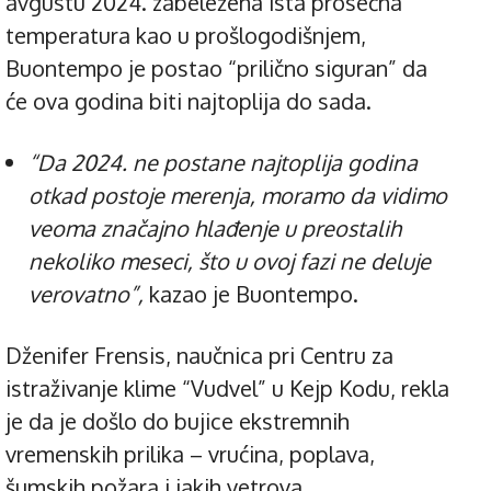
avgustu 2024. zabeležena ista prosečna
temperatura kao u prošlogodišnjem,
Buontempo je postao “prilično siguran” da
će ova godina biti najtoplija do sada.
“Da 2024. ne postane najtoplija godina
otkad postoje merenja, moramo da vidimo
veoma značajno hlađenje u preostalih
nekoliko meseci, što u ovoj fazi ne deluje
verovatno”,
kazao je Buontempo.
Dženifer Frensis, naučnica pri Centru za
istraživanje klime “Vudvel” u Kejp Kodu, rekla
je da je došlo do bujice ekstremnih
vremenskih prilika – vrućina, poplava,
šumskih požara i jakih vetrova.