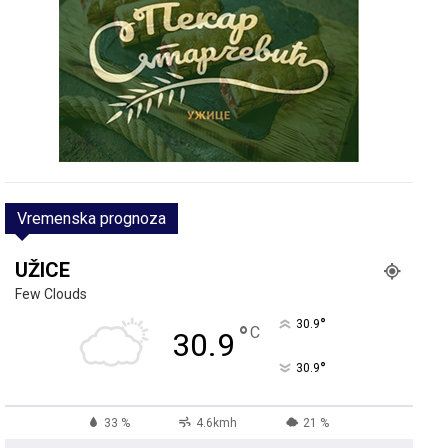
Vremenska prognoza
UŽICE
Few Clouds
°
30.9
°
C
30.9
°
30.9
33 %
4.6kmh
21 %