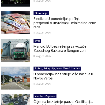
8. avgust 2026.
Ekonomija
Sindikat: U ponedeljak počinju
pregovori o utvrđivanju minimalne cene
rada
8. avgust 2026.
Svet
Mandić: EU bez rešenja za vozače
Zapadnog Balkana u Šengen zoni
8. avgust 2026.
Priboj, Prijepolje, Nova Varoš, Sjenica
U ponedeljak bez struje više naselja u
Novoj Varoši
8. avgust 2026.
Zlatibor/Čajetina
Čajetina bez letnje pauze: Gasifikacija,