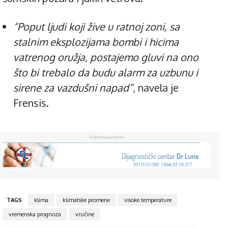
“Poput ljudi koji žive u ratnoj zoni, sa
stalnim eksplozijama bombi i hicima
vatrenog oružja, postajemo gluvi na ono
što bi trebalo da budu alarm za uzbunu i
sirene za vazdušni napad”
, navela je
Frensis.
- Advertisement -
TAGS
klima
klimatske promene
visoke temperature
vremenska prognoza
vrućine