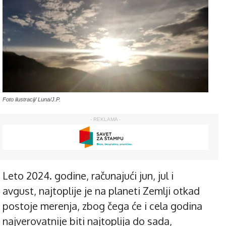
Foto ilustracij/ Luna/J.P.
- REKLAMA -
Leto 2024. godine, računajući jun, jul i
avgust, najtoplije je na planeti Zemlji otkad
postoje merenja, zbog čega će i cela godina
najverovatnije biti najtoplija do sada,