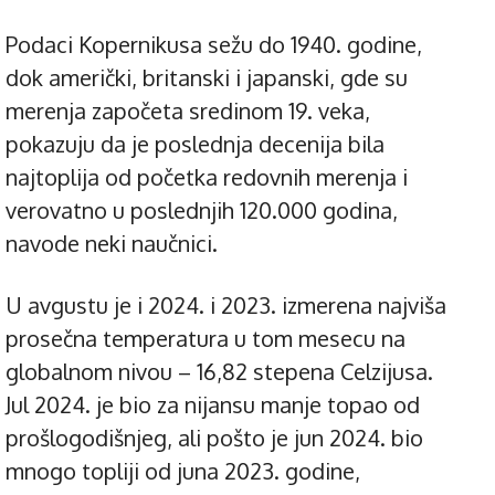
Podaci Kopernikusa sežu do 1940. godine,
dok američki, britanski i japanski, gde su
merenja započeta sredinom 19. veka,
pokazuju da je poslednja decenija bila
najtoplija od početka redovnih merenja i
verovatno u poslednjih 120.000 godina,
navode neki naučnici.
U avgustu je i 2024. i 2023. izmerena najviša
prosečna temperatura u tom mesecu na
globalnom nivou – 16,82 stepena Celzijusa.
Jul 2024. je bio za nijansu manje topao od
prošlogodišnjeg, ali pošto je jun 2024. bio
mnogo topliji od juna 2023. godine,