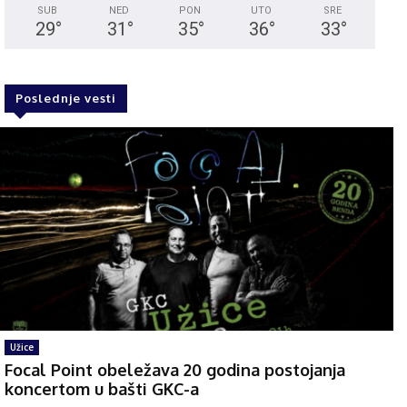
SUB
NED
PON
UTO
SRE
29
°
31
°
35
°
36
°
33
°
Poslednje vesti
Užice
Focal Point obeležava 20 godina postojanja
koncertom u bašti GKC-a