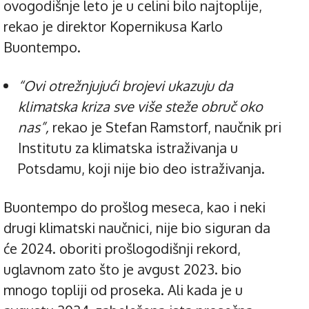
ovogodišnje leto je u celini bilo najtoplije,
rekao je direktor Kopernikusa Karlo
Buontempo.
“Ovi otrežnjujući brojevi ukazuju da
klimatska kriza sve više steže obruč oko
nas”,
rekao je Stefan Ramstorf, naučnik pri
Institutu za klimatska istraživanja u
Potsdamu, koji nije bio deo istraživanja.
Buontempo do prošlog meseca, kao i neki
drugi klimatski naučnici, nije bio siguran da
će 2024. oboriti prošlogodišnji rekord,
uglavnom zato što je avgust 2023. bio
mnogo topliji od proseka. Ali kada je u