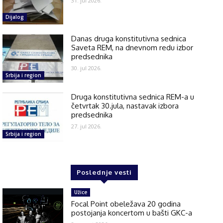
31. jul 2026.
Dijalog
Danas druga konstitutivna sednica
Saveta REM, na dnevnom redu izbor
predsednika
30. jul 2026.
Srbija i region
Druga konstitutivna sednica REM-a u
četvrtak 30.jula, nastavak izbora
predsednika
27. jul 2026.
Srbija i region
Poslednje vesti
Užice
Focal Point obeležava 20 godina
postojanja koncertom u bašti GKC-a