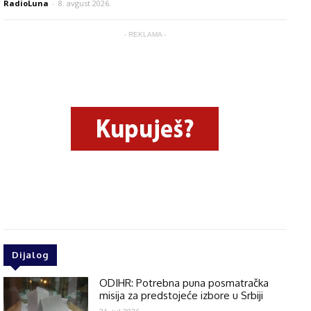
RadioLuna
-
8. avgust 2026.
- REKLAMA -
Dijalog
ODIHR: Potrebna puna posmatračka
misija za predstojeće izbore u Srbiji