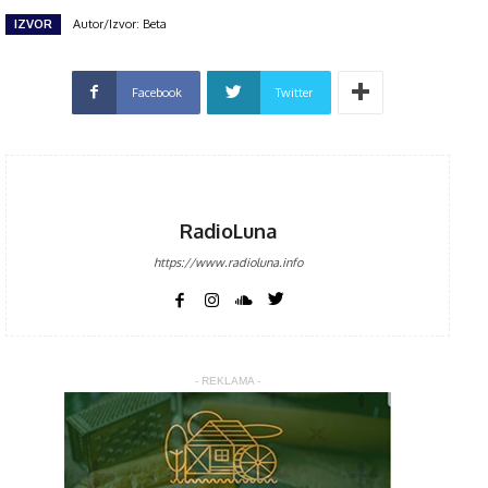
IZVOR
Autor/Izvor: Beta
Facebook
Twitter
RadioLuna
https://www.radioluna.info
- REKLAMA -