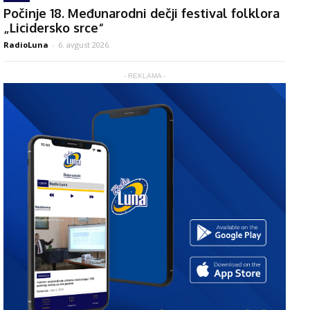
Počinje 18. Međunarodni dečji festival folklora
„Licidersko srce“
RadioLuna
-
6. avgust 2026.
- REKLAMA -