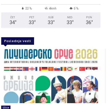
22 %
4kmh
0 %
ČET
PET
SUB
NED
PON
34
°
33
°
33
°
33
°
36
°
Poslednje vesti
Užice