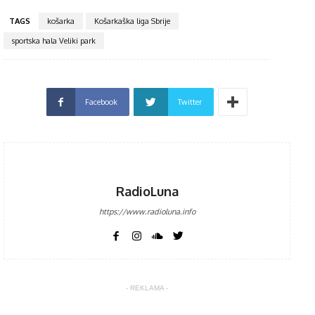
TAGS
košarka
Košarkaška liga Sbrije
sportska hala Veliki park
Facebook
Twitter
RadioLuna
https://www.radioluna.info
- REKLAMA -