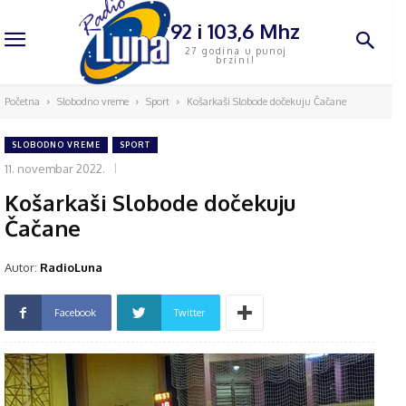
92 i 103,6 Mhz
27 godina u punoj
brzini!
Početna
Slobodno vreme
Sport
Košarkaši Slobode dočekuju Čačane
SLOBODNO VREME
SPORT
11. novembar 2022.
Košarkaši Slobode dočekuju
Čačane
Autor:
RadioLuna
Facebook
Twitter