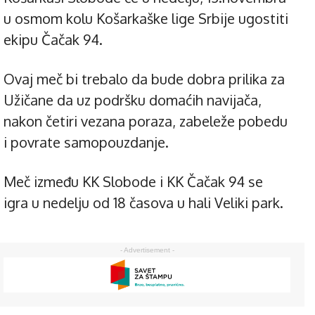
u osmom kolu Košarkaške lige Srbije ugostiti
ekipu Čačak 94.
Ovaj meč bi trebalo da bude dobra prilika za
Užičane da uz podršku domaćih navijača,
nakon četiri vezana poraza, zabeleže pobedu
i povrate samopouzdanje.
Meč između KK Slobode i KK Čačak 94 se
igra u nedelju od 18 časova u hali Veliki park.
- Advertisement -