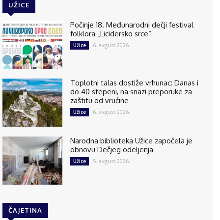
UŽICE
Počinje 18. Međunarodni dečji festival
folklora „Licidersko srce“
6. avgust 2026.
Užice
Toplotni talas dostiže vrhunac: Danas i
do 40 stepeni, na snazi preporuke za
zaštitu od vrućine
6. avgust 2026.
Užice
Narodna biblioteka Užice započela je
obnovu Dečjeg odeljenja
5. avgust 2026.
Užice
ČAJETINA