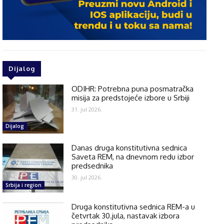
Dijalog
ODIHR: Potrebna puna posmatračka
misija za predstojeće izbore u Srbiji
31. jul 2026.
Dijalog
Danas druga konstitutivna sednica
Saveta REM, na dnevnom redu izbor
predsednika
30. jul 2026.
Srbija i region
Druga konstitutivna sednica REM-a u
četvrtak 30.jula, nastavak izbora