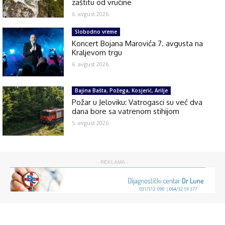
zaštitu od vrućine
6. avgust 2026.
Slobodno vreme
Koncert Bojana Marovića 7. avgusta na
Kraljevom trgu
6. avgust 2026.
Bajina Bašta, Požega, Kosjerić, Arilje
Požar u Jeloviku: Vatrogasci su već dva
dana bore sa vatrenom stihijom
5. avgust 2026.
- REKLAMA -