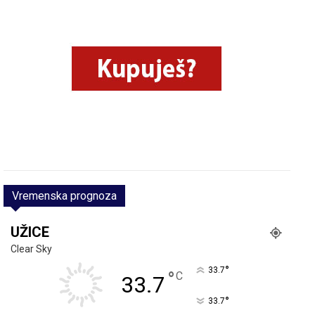
Vremenska prognoza
UŽICE
Clear Sky
°
33.7
°
C
33.7
°
33.7