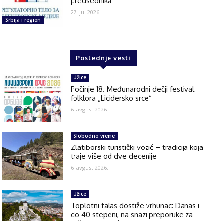
predsednika
27. jul 2026.
Srbija i region
Poslednje vesti
Užice
Počinje 18. Međunarodni dečji festival
folklora „Licidersko srce“
6. avgust 2026.
Slobodno vreme
Zlatiborski turistički vozić – tradicija koja
traje više od dve decenije
6. avgust 2026.
Užice
Toplotni talas dostiže vrhunac: Danas i
do 40 stepeni, na snazi preporuke za