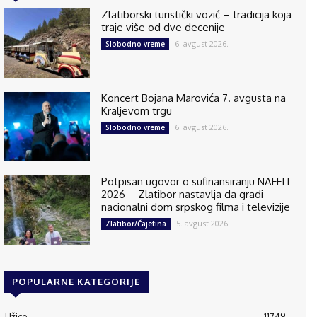
Zlatiborski turistički vozić – tradicija koja
traje više od dve decenije
6. avgust 2026.
Slobodno vreme
Koncert Bojana Marovića 7. avgusta na
Kraljevom trgu
6. avgust 2026.
Slobodno vreme
Potpisan ugovor o sufinansiranju NAFFIT
2026 – Zlatibor nastavlja da gradi
nacionalni dom srpskog filma i televizije
5. avgust 2026.
Zlatibor/Čajetina
POPULARNE KATEGORIJE
Užice
11749