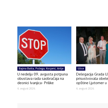
Bajina Bašta, Požega, Kosjerić, Arilje
Užice
U nedelju 09. avgusta potpuna
Delegacija Grada U
obustava rada saobraćaja na
prisustvovala obel
deonici Ivanjica- Prilike
opštine Ljutomer u 
6. avgust 2026.
6. avgust 2026.