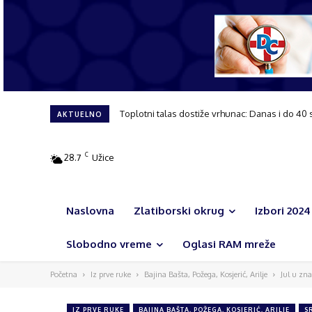
Toplotni talas dostiže vrhunac: Danas i do 40 
AKTUELNO
C
28.7
Užice
Naslovna
Zlatiborski okrug
Izbori 2024
Slobodno vreme
Oglasi RAM mreže
Početna
Iz prve ruke
Bajina Bašta, Požega, Kosjerić, Arilje
Jul u zn
IZ PRVE RUKE
BAJINA BAŠTA, POŽEGA, KOSJERIĆ, ARILJE
S