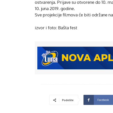
ostvarenja. Prijave su otvorene do 10. ma
10. juna 2019. godine.
Sve projekcije filmova će biti održane n
izvor i foto: Bašta fest
Facebook
Podelite