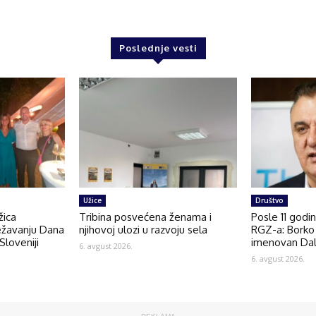
Poslednje vesti
Užice
Društvo
žica
Tribina posvećena ženama i
Posle 11 godi
ežavanju Dana
njihovoj ulozi u razvoju sela
RGZ-a: Borko 
Sloveniji
imenovan Dal
6. avgust 2026.
6. avgust 2026.