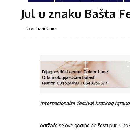
Jul u znaku Bašta F
Autor:
RadioLuna
Internacionalni festival kratkog igranog
održaće se ove godine po šesti put. U fo