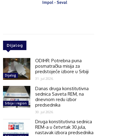
Dijalog
ODIHR: Potrebna puna
posmatračka misija za
predstojeće izbore u Srbiji
Dijalog
31. jul 2026.
Danas druga konstitutivna
sednica Saveta REM, na
dnevnom redu izbor
Srbija i region
predsednika
30. jul 2026.
Druga konstitutivna sednica
REM-a u četvrtak 30.jula,
nastavak izbora predsednika