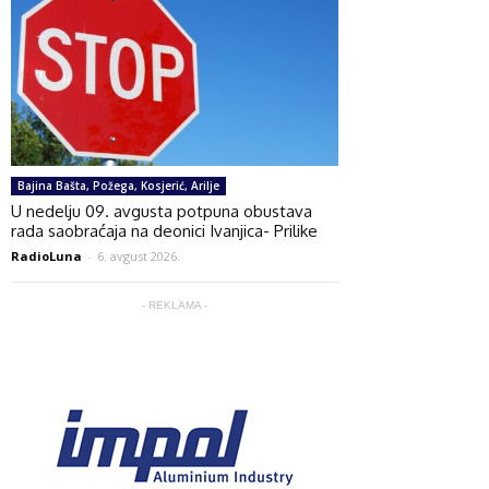
Bajina Bašta, Požega, Kosjerić, Arilje
U nedelju 09. avgusta potpuna obustava
rada saobraćaja na deonici Ivanjica- Prilike
RadioLuna
-
6. avgust 2026.
- REKLAMA -