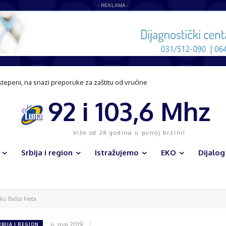
- REKLAMA -
stepeni, na snazi preporuke za zaštitu od vrućine
92 i 103,6 Mhz
Više od 28 godina u punoj brzini!
Srbija i region
Istražujemo
EKO
Dijalog
aku Bašta Festa
6. maj 2019.
RBIJA I REGION