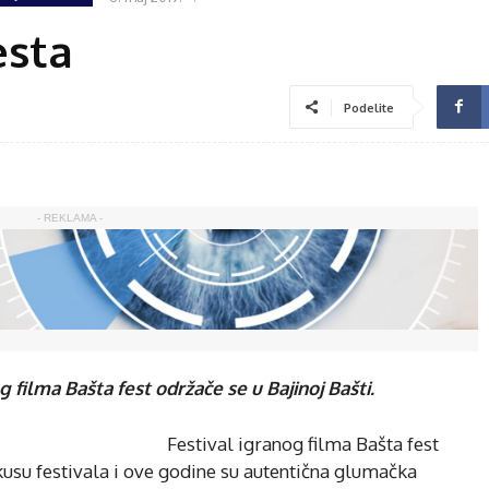
esta
Podelite
- REKLAMA -
 filma Bašta fest održače se u Bajinoj Bašti.
Festival igranog filma Bašta fest
kusu festivala i ove godine su autentična glumačka