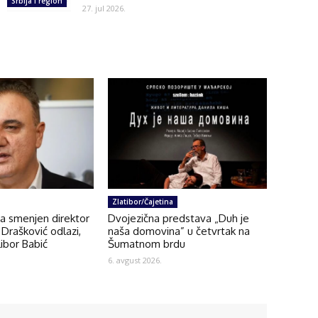
Srbija i region
27. jul 2026.
Zlatibor/Čajetina
na smenjen direktor
Dvojezična predstava „Duh je
Drašković odlazi,
naša domovina” u četvrtak na
ibor Babić
Šumatnom brdu
6. avgust 2026.