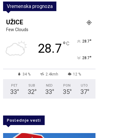
Vremenska prognoza
UŽICE
Few Clouds
°
28.7
°
C
28.7
°
28.7
34 %
2.4kmh
12 %
PET
SUB
NED
PON
UTO
33
°
32
°
33
°
35
°
37
°
Poslednje vesti