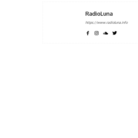
RadioLuna
https://www.radioluna.info