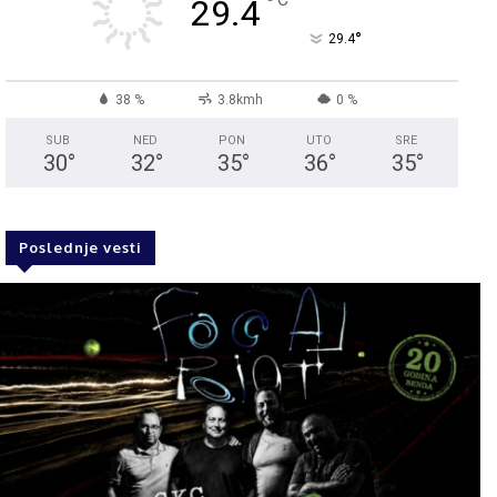
°
29.4
°
29.4
38 %
3.8kmh
0 %
SUB
NED
PON
UTO
SRE
30
°
32
°
35
°
36
°
35
°
Poslednje vesti