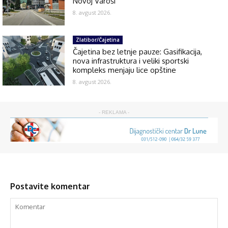
Novoj Varoši
8. avgust 2026.
Zlatibor/Čajetina
Čajetina bez letnje pauze: Gasifikacija,
nova infrastruktura i veliki sportski
kompleks menjaju lice opštine
8. avgust 2026.
- REKLAMA -
Postavite komentar