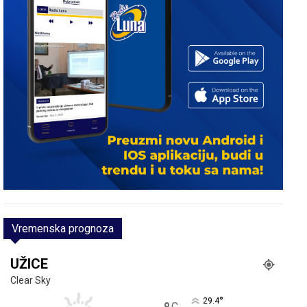
Vremenska prognoza
UŽICE
Clear Sky
°
29.4
C