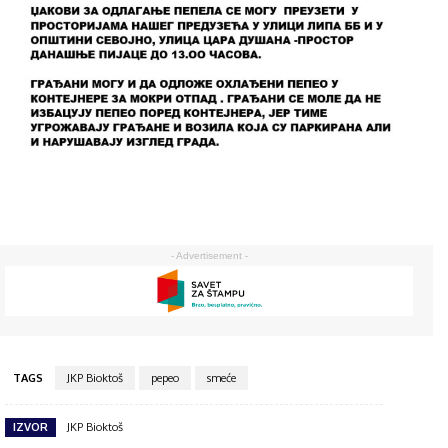
- Advertisement -
TAGS
JKP Bioktoš
pepeo
smeće
IZVOR
JKP Bioktoš