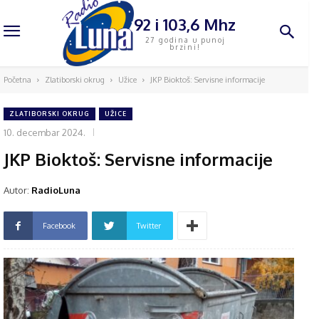
92 i 103,6 Mhz
27 godina u punoj
brzini!
Početna
Zlatiborski okrug
Užice
JKP Bioktoš: Servisne informacije
ZLATIBORSKI OKRUG
UŽICE
10. decembar 2024.
JKP Bioktoš: Servisne informacije
Autor:
RadioLuna
Facebook
Twitter