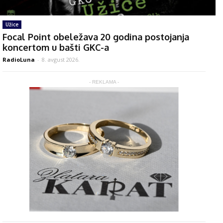
Užice
Focal Point obeležava 20 godina postojanja
koncertom u bašti GKC-a
RadioLuna
-
8. avgust 2026.
- REKLAMA -