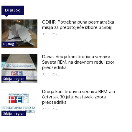
Dijalog
ODIHR: Potrebna puna posmatračka
misija za predstojeće izbore u Srbiji
31. jul 2026.
Dijalog
Danas druga konstitutivna sednica
Saveta REM, na dnevnom redu izbor
predsednika
30. jul 2026.
Srbija i region
Druga konstitutivna sednica REM-a u
četvrtak 30.jula, nastavak izbora
predsednika
27. jul 2026.
Srbija i region