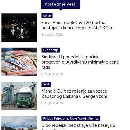
Poslednje vesti
Užice
Focal Point obeležava 20 godina
postojanja koncertom u bašti GKC-a
8. avgust 2026.
Ekonomija
Sindikat: U ponedeljak počinju
pregovori o utvrđivanju minimalne cene
rada
8. avgust 2026.
Svet
Mandić: EU bez rešenja za vozače
Zapadnog Balkana u Šengen zoni
8. avgust 2026.
Priboj, Prijepolje, Nova Varoš, Sjenica
U ponedeljak bez struje više naselja u