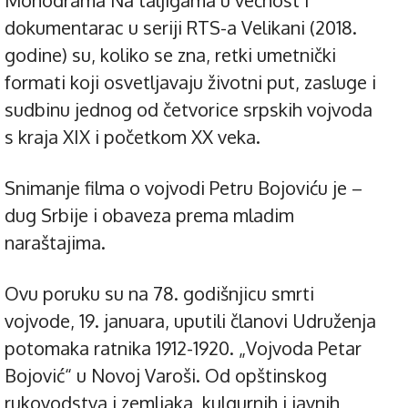
Monodrama Na taljigama u večnost i
dokumentarac u seriji RTS-a Velikani (2018.
godine) su, koliko se zna, retki umetnički
formati koji osvetljavaju životni put, zasluge i
sudbinu jednog od četvorice srpskih vojvoda
s kraja XIX i početkom XX veka.
Snimanje filma o vojvodi Petru Bojoviću je –
dug Srbije i obaveza prema mladim
naraštajima.
Ovu poruku su na 78. godišnjicu smrti
vojvode, 19. januara, uputili članovi Udruženja
potomaka ratnika 1912-1920. „Vojvoda Petar
Bojović“ u Novoj Varoši. Od opštinskog
rukovodstva i zemljaka, kulgurnih i javnih