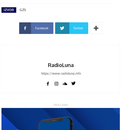
IZVOR
GZS
Facebook
Twitter
RadioLuna
https://www.radioluna.info
- REKLAMA -