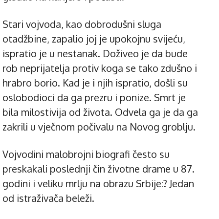
Stari vojvoda, kao dobrodušni sluga
otadžbine, zapalio joj je upokojnu svijeću,
ispratio je u nestanak. Doživeo je da bude
rob neprijatelja protiv koga se tako zdušno i
hrabro borio. Kad je i njih ispratio, došli su
oslobodioci da ga prezru i ponize. Smrt je
bila milostivija od života. Odvela ga je da ga
zakrili u vječnom počivalu na Novog groblju.
Vojvodini malobrojni biografi često su
preskakali poslednji čin životne drame u 87.
godini i veliku mrlju na obrazu Srbije:? Jedan
od istraživača beleži.