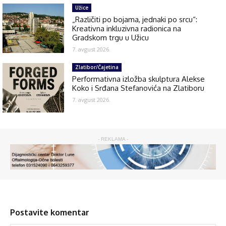
Užice
„Različiti po bojama, jednaki po srcu“:
Kreativna inkluzivna radionica na
Gradskom trgu u Užicu
7. avgust 2026.
Zlatibor/Čajetina
Performativna izložba skulptura Alekse
Koko i Srđana Stefanovića na Zlatiboru
7. avgust 2026.
- REKLAMA -
Postavite komentar