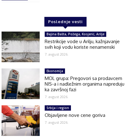
Poslednje vesti
Bajina Bašta, Požega, Kosjerić, Arilje
Restrikcije vode u Arilju, kažnjavanje
svih koji vodu koriste nenamenski
7. avgust 2026.
Ekonomija
MOL grupa: Pregovori sa prodavcem
NIS-a i nadležnim organima napreduju
ka završnoj fazi
7. avgust 2026.
Srbija i region
Objavljene nove cene goriva
7. avgust 2026.