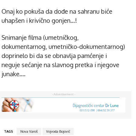
Onaj ko pokuša da dođe na sahranu biće
uhapšen i krivično gonjen…!
Snimanje filma (umetničkog,
dokumentarnog, umetničko-dokumentarnog)
doprinelo bi da se obnavlja pamćenje i
neguje sećanje na slavnog pretka i njegove
junake….
- Advertisement -
TAGS
Nova Varoš
Vojvoda Bojović