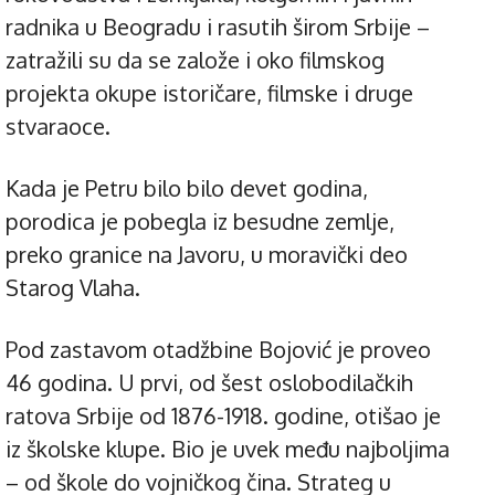
radnika u Beogradu i rasutih širom Srbije –
zatražili su da se založe i oko filmskog
projekta okupe istoričare, filmske i druge
stvaraoce.
Kada je Petru bilo bilo devet godina,
porodica je pobegla iz besudne zemlje,
preko granice na Javoru, u moravički deo
Starog Vlaha.
Pod zastavom otadžbine Bojović je proveo
46 godina. U prvi, od šest oslobodilačkih
ratova Srbije od 1876-1918. godine, otišao je
iz školske klupe. Bio je uvek među najboljima
– od škole do vojničkog čina. Strateg u