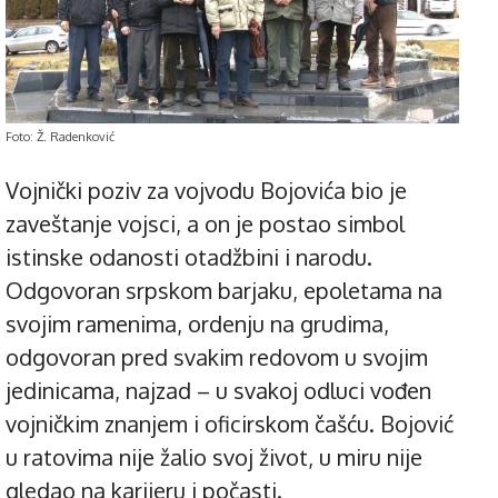
Foto: Ž. Radenković
Vojnički poziv za vojvodu Bojovića bio je
zaveštanje vojsci, a on je postao simbol
istinske odanosti otadžbini i narodu.
Odgovoran srpskom barjaku, epoletama na
svojim ramenima, ordenju na grudima,
odgovoran pred svakim redovom u svojim
jedinicama, najzad – u svakoj odluci vođen
vojničkim znanjem i oficirskom čašću. Bojović
u ratovima nije žalio svoj život, u miru nije
gledao na karijeru i počasti.