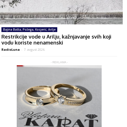
Bajina Bašta, Požega, Kosjerić, Arilje
Restrikcije vode u Arilju, kažnjavanje svih koji
vodu koriste nenamenski
RadioLuna
-
7. avgust 2026.
- REKLAMA -