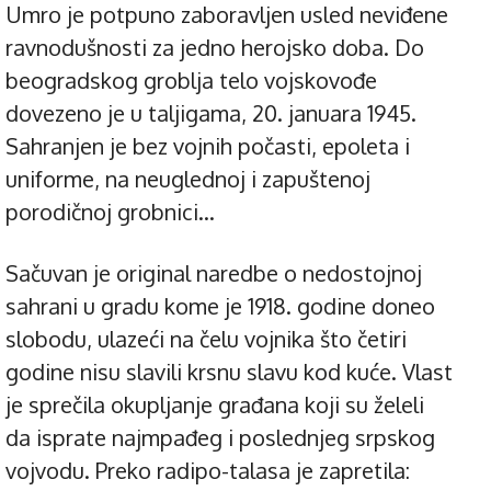
Umro je potpuno zaboravljen usled neviđene
ravnodušnosti za jedno herojsko doba. Do
beogradskog groblja telo vojskovođe
dovezeno je u taljigama, 20. januara 1945.
Sahranjen je bez vojnih počasti, epoleta i
uniforme, na neuglednoj i zapuštenoj
porodičnoj grobnici…
Sačuvan je original naredbe o nedostojnoj
sahrani u gradu kome je 1918. godine doneo
slobodu, ulazeći na čelu vojnika što četiri
godine nisu slavili krsnu slavu kod kuće. Vlast
je sprečila okupljanje građana koji su želeli
da isprate najmpađeg i poslednjeg srpskog
vojvodu. Preko radipo-talasa je zapretila: