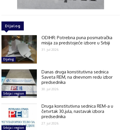
Dijalog
ODIHR: Potrebna puna posmatračka
misija za predstojeće izbore u Srbiji
31. jul 2026.
Dijalog
Danas druga konstitutivna sednica
Saveta REM, na dnevnom redu izbor
predsednika
30. jul 2026.
Srbija i region
Druga konstitutivna sednica REM-a u
četvrtak 30.jula, nastavak izbora
predsednika
27. jul 2026.
Srbija i region