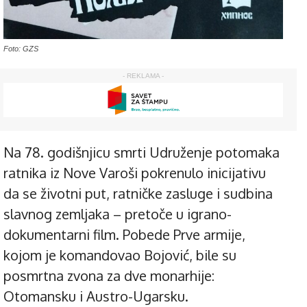
Foto: GZS
- REKLAMA -
Na 78. godišnjicu smrti Udruženje potomaka
ratnika iz Nove Varoši pokrenulo inicijativu
da se životni put, ratničke zasluge i sudbina
slavnog zemljaka – pretoče u igrano-
dokumentarni film. Pobede Prve armije,
kojom je komandovao Bojović, bile su
posmrtna zvona za dve monarhije:
Otomansku i Austro-Ugarsku.