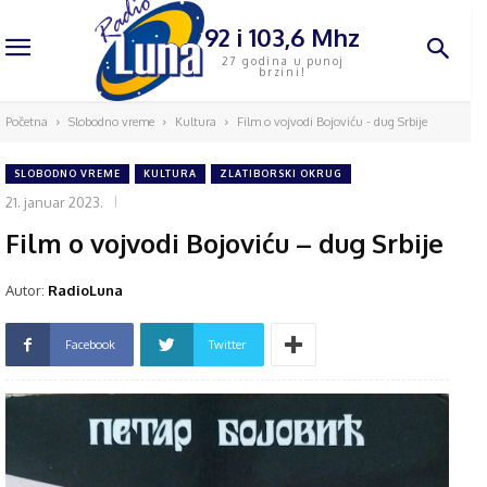
92 i 103,6 Mhz
27 godina u punoj
brzini!
Početna
Slobodno vreme
Kultura
Film o vojvodi Bojoviću - dug Srbije
SLOBODNO VREME
KULTURA
ZLATIBORSKI OKRUG
21. januar 2023.
Film o vojvodi Bojoviću – dug Srbije
Autor:
RadioLuna
Facebook
Twitter