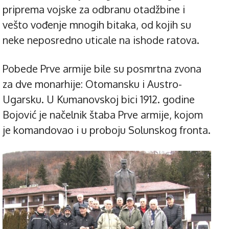
priprema vojske za odbranu otadžbine i
vešto vođenje mnogih bitaka, od kojih su
neke neposredno uticale na ishode ratova.
Pobede Prve armije bile su posmrtna zvona
za dve monarhije: Otomansku i Austro-
Ugarsku. U Kumanovskoj bici 1912. godine
Bojović je načelnik štaba Prve armije, kojom
je komandovao i u proboju Solunskog fronta.