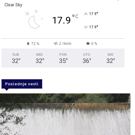
Clear Sky
°
17.9
°
C
17.9
°
17.9
72 %
2.1kmh
0 %
SUB
NED
PON
UTO
SRE
32
°
32
°
35
°
36
°
32
°
Poslednje vesti