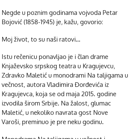
Negde u poznim godinama vojvoda Petar
Bojović (1858-1945) je, kažu, govorio:
Moj život, to su naši ratovi…
Istu rečenicu ponavljao je i član drame
Knjaževsko srpskog teatra u Kragujevcu,
Zdravko Maletić u monodrami Na taljigama u
večnost, autora Vladimira Đorđevića iz
Kragujevca, koja se od maja 2015. godine
izvodila širom Srbije. Na žalost, glumac
Maletić, u nekoliko navrata gost Nove
Varoši, preminuo je pre neku godinu.