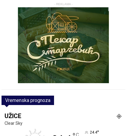
- REKLAMA -
Vremenska prognoza
UŽICE
Clear Sky
°
24.4
C