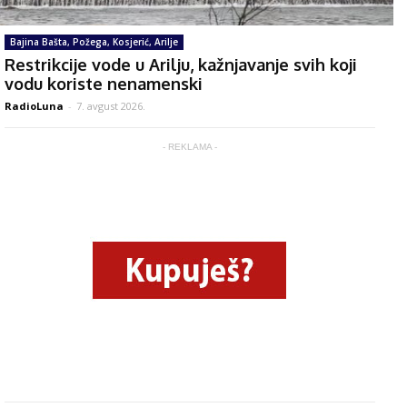
Bajina Bašta, Požega, Kosjerić, Arilje
Restrikcije vode u Arilju, kažnjavanje svih koji
vodu koriste nenamenski
RadioLuna
-
7. avgust 2026.
- REKLAMA -