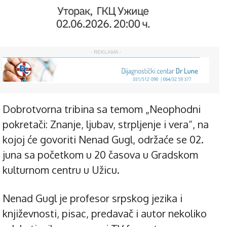
- REKLAMA -
Dobrotvorna tribina sa temom „Neophodni
pokretači: Znanje, ljubav, strpljenje i vera“, na
kojoj će govoriti Nenad Gugl, održaće se 02.
juna sa početkom u 20 časova u Gradskom
kulturnom centru u Užicu.
Nenad Gugl je profesor srpskog jezika i
književnosti, pisac, predavač i autor nekoliko