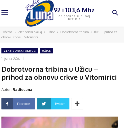
92 i 103,6 Mhz
27 godina u punoj
brzini!
Početna
Zlatiborski okrug
Užice
Dobrotvorna tribina u Užicu – prihod za
obnovu crkve u Vitomirici
ZLATIBORSKI OKRUG
UŽICE
1. jun 2026.
Dobrotvorna tribina u Užicu –
prihod za obnovu crkve u Vitomirici
Autor:
RadioLuna
Facebook
Twitter