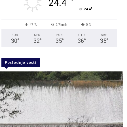
°
24.4
°
24.4
47 %
2.7kmh
0 %
SUB
NED
PON
UTO
SRE
30
°
32
°
35
°
36
°
35
°
Poslednje vesti