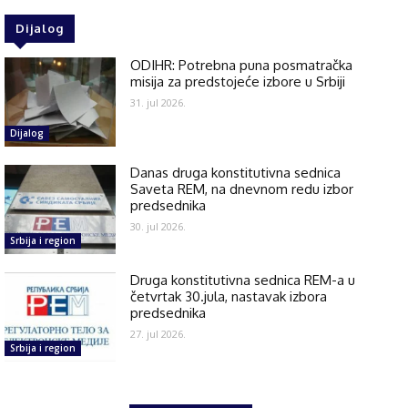
Dijalog
ODIHR: Potrebna puna posmatračka
misija za predstojeće izbore u Srbiji
31. jul 2026.
Dijalog
Danas druga konstitutivna sednica
Saveta REM, na dnevnom redu izbor
predsednika
30. jul 2026.
Srbija i region
Druga konstitutivna sednica REM-a u
četvrtak 30.jula, nastavak izbora
predsednika
27. jul 2026.
Srbija i region