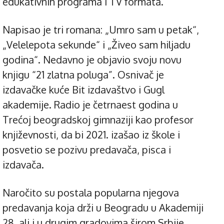
edukativnih programa i TV formata.
Napisao je tri romana: „Umro sam u petak“,
„Velelepota sekunde“ i „Živeo sam hiljadu
godina“. Nedavno je objavio svoju novu
knjigu “21 zlatna poluga”. Osnivač je
izdavačke kuće Bit izdavaštvo i Gugl
akademije. Radio je četrnaest godina u
Trećoj beogradskoj gimnaziji kao profesor
književnosti, da bi 2021. izašao iz škole i
posvetio se pozivu predavača, pisca i
izdavača.
Naročito su postala popularna njegova
predavanja koja drži u Beogradu u Akademiji
28, ali i u drugim gradovima širom Srbije.