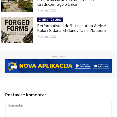
Gradskom trgu u Užicu
7. avgust 2026.
Zlatibor/Čajetina
Performativna izložba skulptura Alekse
Koko i Srđana Stefanovića na Zlatiboru
7. avgust 2026.
- REKLAMA -
Postavite komentar