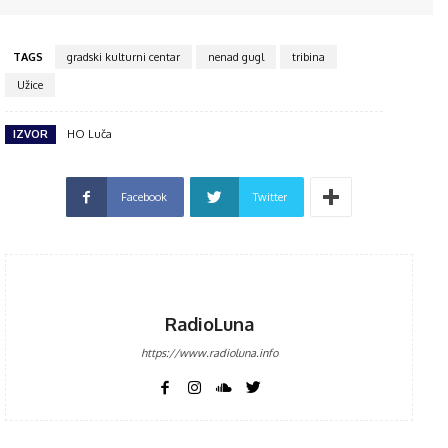
TAGS
gradski kulturni centar
nenad gugl
tribina
Užice
IZVOR
HO Luča
Facebook
Twitter
RadioLuna
https://www.radioluna.info