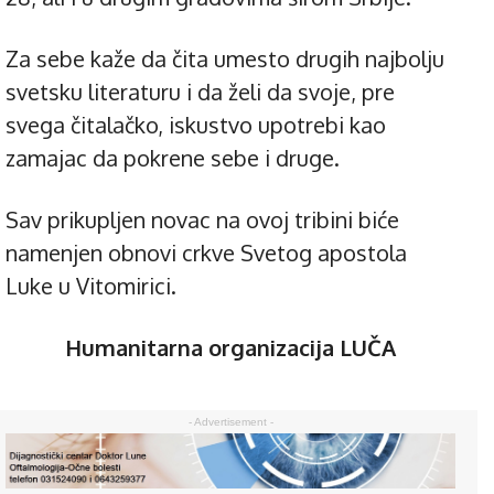
Za sebe kaže da čita umesto drugih najbolju
svetsku literaturu i da želi da svoje, pre
svega čitalačko, iskustvo upotrebi kao
zamajac da pokrene sebe i druge.
Sav prikupljen novac na ovoj tribini biće
namenjen obnovi crkve Svetog apostola
Luke u Vitomirici.
Humanitarna organizacija LUČA
- Advertisement -