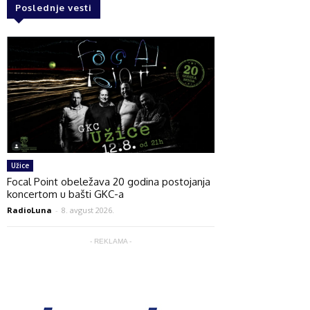
Poslednje vesti
Užice
Focal Point obeležava 20 godina postojanja
koncertom u bašti GKC-a
RadioLuna
-
8. avgust 2026.
- REKLAMA -