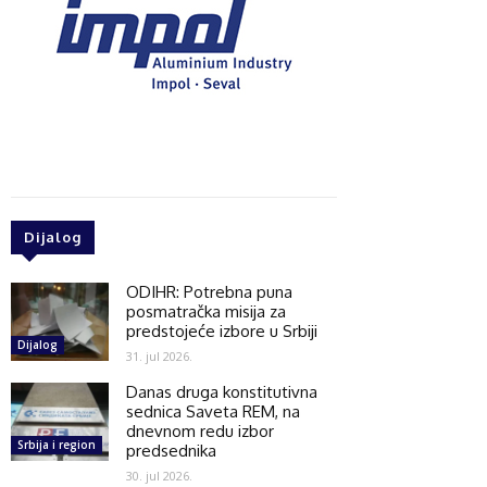
Dijalog
ODIHR: Potrebna puna
posmatračka misija za
predstojeće izbore u Srbiji
Dijalog
31. jul 2026.
Danas druga konstitutivna
sednica Saveta REM, na
dnevnom redu izbor
Srbija i region
predsednika
30. jul 2026.