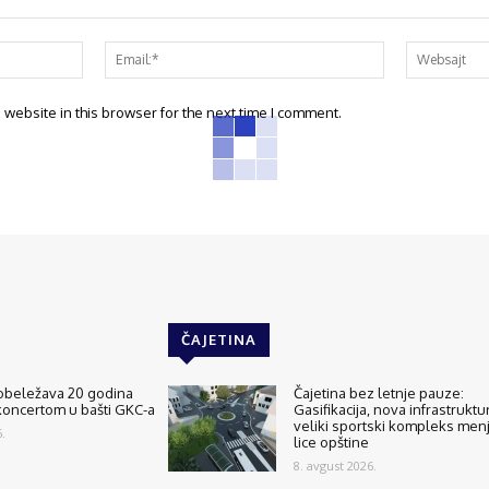
website in this browser for the next time I comment.
ČAJETINA
 obeležava 20 godina
Čajetina bez letnje pauze:
koncertom u bašti GKC-a
Gasifikacija, nova infrastruktur
veliki sportski kompleks men
.
lice opštine
8. avgust 2026.