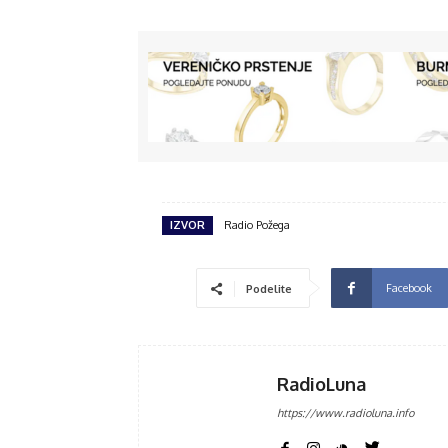
IZVOR
Radio Požega
Facebook
Podelite
RadioLuna
https://www.radioluna.info