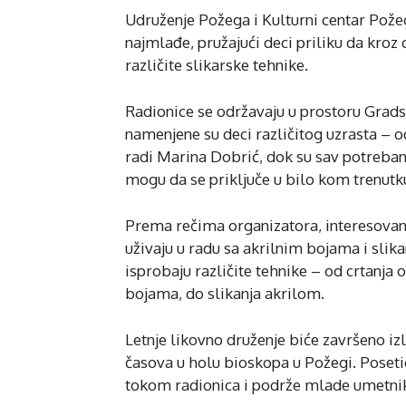
Udruženje Požega i Kulturni centar Požeg
najmlađe, pružajući deci priliku da kroz c
različite slikarske tehnike.
Radionice se održavaju u prostoru Grads
namenjene su deci različitog uzrasta – 
radi Marina Dobrić, dok su sav potreban
mogu da se priključe u bilo kom trenutku
Prema rečima organizatora, interesovanje
uživaju u radu sa akrilnim bojama i slik
isprobaju različite tehnike – od crtanj
bojama, do slikanja akrilom.
Letnje likovno druženje biće završeno izl
časova u holu bioskopa u Požegi. Poset
tokom radionica i podrže mlade umetni