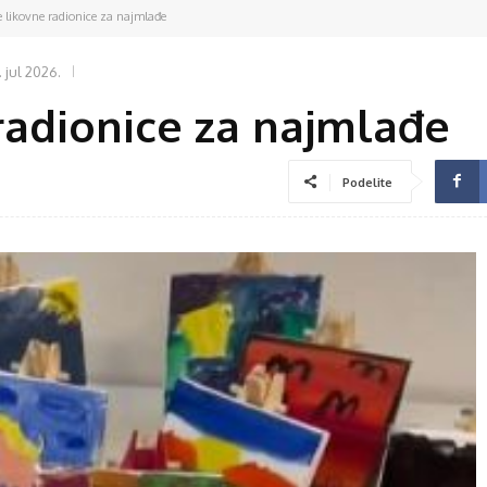
e likovne radionice za najmlađe
. jul 2026.
radionice za najmlađe
Podelite