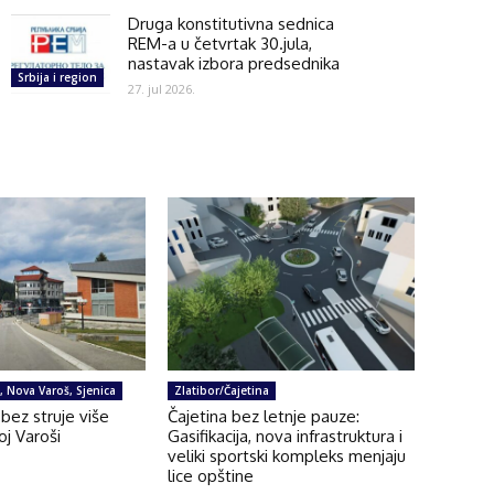
Druga konstitutivna sednica
REM-a u četvrtak 30.jula,
nastavak izbora predsednika
Srbija i region
27. jul 2026.
e, Nova Varoš, Sjenica
Zlatibor/Čajetina
bez struje više
Čajetina bez letnje pauze:
oj Varoši
Gasifikacija, nova infrastruktura i
veliki sportski kompleks menjaju
lice opštine