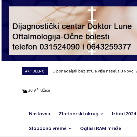
Čajetina bez letnje pauze: Gasifikacija, nova i
AKTUELNO
C
30.9
Užice
Naslovna
Zlatiborski okrug
Izbori 2024
Slobodno vreme
Oglasi RAM mreže