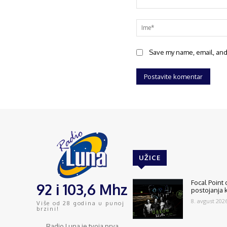
Save my name, email, and 
UŽICE
Focal Point
92 i 103,6 Mhz
postojanja 
8. avgust 2026
Više od 28 godina u punoj
brzini!
Radio Luna je tvoja prva