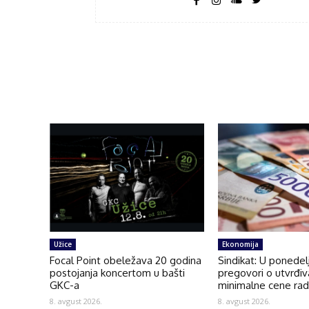
Užice
Ekonomija
Focal Point obeležava 20 godina
Sindikat: U ponedel
postojanja koncertom u bašti
pregovori o utvrđiv
GKC-a
minimalne cene ra
8. avgust 2026.
8. avgust 2026.