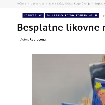
Početna
Iz prve ruke
Bajina Bašta, Požega, Kosjerić, Arilje
Besplatn
6
IZ PRVE RUKE
BAJINA BAŠTA, POŽEGA, KOSJERIĆ, ARILJE
Besplatne likovne 
Autor:
RadioLuna