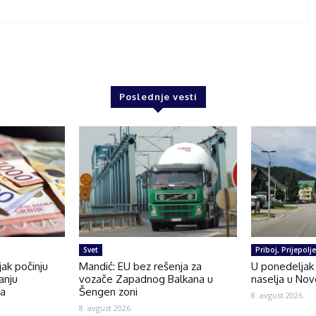
Poslednje vesti
Svet
Priboj, Prijepolj
jak počinju
Mandić: EU bez rešenja za
U ponedeljak 
anju
vozače Zapadnog Balkana u
naselja u Nov
da
Šengen zoni
8. avgust 2026.
8. avgust 2026.