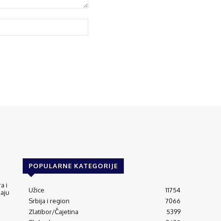
POPULARNE KATEGORIJE
a i
Užice
11754
jaju
Srbija i region
7066
Zlatibor/Čajetina
5399