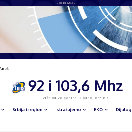
- REKLAMA -
nfrastruktura i veliki sportski kompleks menjaju lice opštine
92 i 103,6 Mhz
Više od 28 godina u punoj brzini!
Srbija i region
Istražujemo
EKO
Dijalog