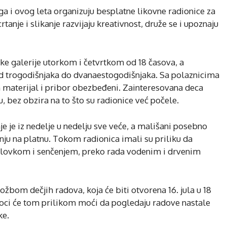
a i ovog leta organizuju besplatne likovne radionice za
rtanje i slikanje razvijaju kreativnost, druže se i upoznaju
ke galerije utorkom i četvrtkom od 18 časova, a
od trogodišnjaka do dvanaestogodišnjaka. Sa polaznicima
 materijal i pribor obezbeđeni. Zainteresovana deca
, bez obzira na to što su radionice već počele.
 je iz nedelje u nedelju sve veće, a mališani posebno
anju na platnu. Tokom radionica imali su priliku da
a olovkom i senčenjem, preko rada vodenim i drvenim
ožbom dečjih radova, koja će biti otvorena 16. jula u 18
ioci će tom prilikom moći da pogledaju radove nastale
ke.