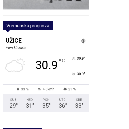
Vremenska prognoza
UŽICE
Few Clouds
°
30.9
°
C
30.9
°
30.9
33 %
4.6kmh
21 %
SUB
NED
PON
UTO
SRE
29
°
31
°
35
°
36
°
33
°