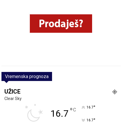
Vremenska prognoza
UŽICE
Clear Sky
°
16.7
°
C
16.7
°
16.7