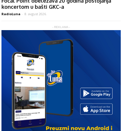
Focal Point obeležava 20 godina postojanja
koncertom u bašti GKC-a
RadioLuna
-
8. avgust 2026.
- REKLAMA -