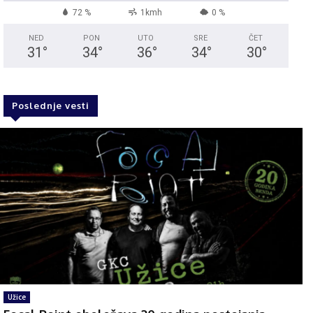
72 %
1kmh
0 %
NED
PON
UTO
SRE
ČET
31
°
34
°
36
°
34
°
30
°
Poslednje vesti
Užice