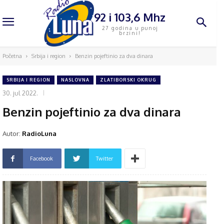
92 i 103,6 Mhz
27 godina u punoj
brzini!
Početna
Srbija i region
Benzin pojeftinio za dva dinara
SRBIJA I REGION
NASLOVNA
ZLATIBORSKI OKRUG
30. jul 2022.
Benzin pojeftinio za dva dinara
Autor:
RadioLuna
Facebook
Twitter