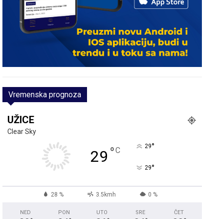
Vremenska prognoza
UŽICE
Clear Sky
°
29
°
C
29
°
29
28 %
3.5kmh
0 %
NED
PON
UTO
SRE
ČET