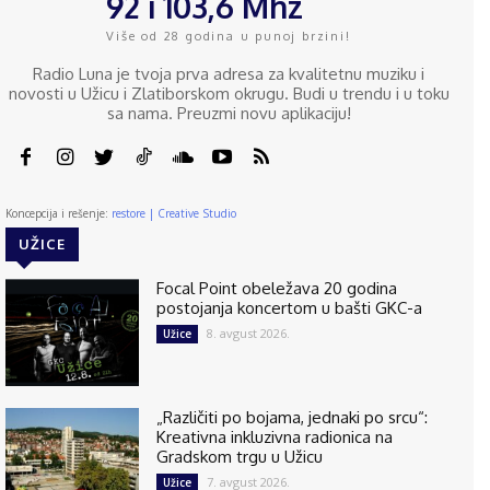
92 i 103,6 Mhz
Više od 28 godina u punoj brzini!
Radio Luna je tvoja prva adresa za kvalitetnu muziku i
novosti u Užicu i Zlatiborskom okrugu. Budi u trendu i u toku
sa nama. Preuzmi novu aplikaciju!
Koncepcija i rešenje:
restore | Creative Studio
UŽICE
Focal Point obeležava 20 godina
postojanja koncertom u bašti GKC-a
8. avgust 2026.
Užice
„Različiti po bojama, jednaki po srcu“:
Kreativna inkluzivna radionica na
Gradskom trgu u Užicu
7. avgust 2026.
Užice