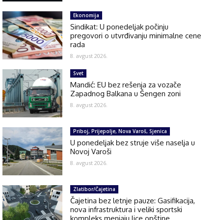
Ekonomija
Sindikat: U ponedeljak počinju
pregovori o utvrđivanju minimalne cene
rada
8. avgust 2026.
Svet
Mandić: EU bez rešenja za vozače
Zapadnog Balkana u Šengen zoni
8. avgust 2026.
Priboj, Prijepolje, Nova Varoš, Sjenica
U ponedeljak bez struje više naselja u
Novoj Varoši
8. avgust 2026.
Zlatibor/Čajetina
Čajetina bez letnje pauze: Gasifikacija,
nova infrastruktura i veliki sportski
kompleks menjaju lice opštine