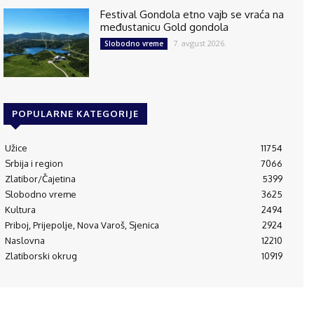
Festival Gondola etno vajb se vraća na
međustanicu Gold gondola
7. avgust 2026.
Slobodno vreme
POPULARNE KATEGORIJE
Užice
11754
Srbija i region
7066
Zlatibor/Čajetina
5399
Slobodno vreme
3625
Kultura
2494
Priboj, Prijepolje, Nova Varoš, Sjenica
2924
Naslovna
12210
Zlatiborski okrug
10919
© 1995-2024 Luna Press d.o.o i RAM Radio Media Mreža d.o.o., Užice
(RS)