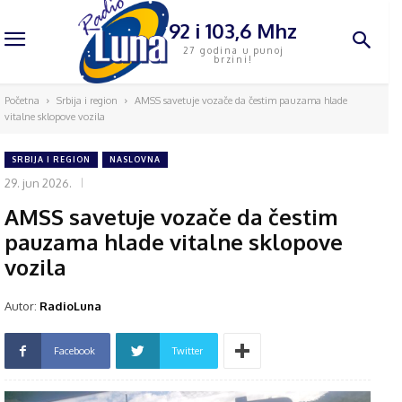
92 i 103,6 Mhz
27 godina u punoj
brzini!
Početna
Srbija i region
AMSS savetuje vozače da čestim pauzama hlade
vitalne sklopove vozila
SRBIJA I REGION
NASLOVNA
29. jun 2026.
AMSS savetuje vozače da čestim
pauzama hlade vitalne sklopove
vozila
Autor:
RadioLuna
Facebook
Twitter