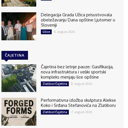
Delegacija Grada Užica prisustvovala
obeležavanju Dana opštine Ljutomer u
Sloveniji
6. avgust 2026.
Užice
ČAJETINA
Čajetina bez letnje pauze: Gasifikacija,
nova infrastruktura i veliki sportski
kompleks menjaju lice opštine
8. avgust 2026.
Zlatibor/Čajetina
Performativna izložba skulptura Alekse
Koko i Srđana Stefanovića na Zlatiboru
7. avgust 2026.
Zlatibor/Čajetina