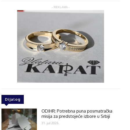
- REKLAMA -
Dijalog
ODIHR: Potrebna puna posmatračka
misija za predstojeće izbore u Srbiji
31. jul 2026.