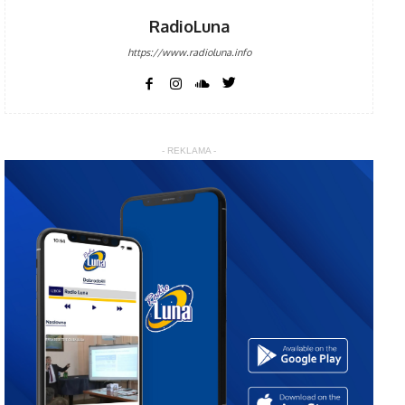
RadioLuna
https://www.radioluna.info
- REKLAMA -