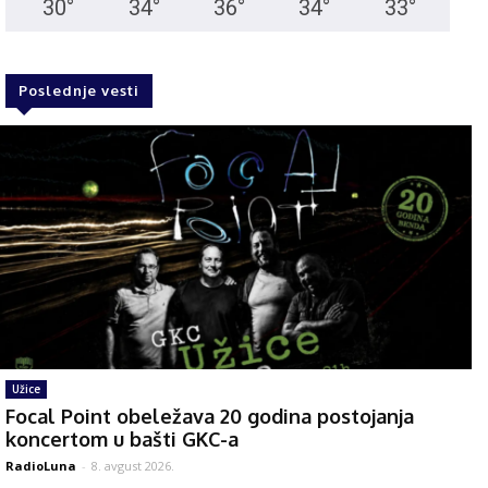
30
°
34
°
36
°
34
°
33
°
Poslednje vesti
Užice
Focal Point obeležava 20 godina postojanja
koncertom u bašti GKC-a
RadioLuna
-
8. avgust 2026.