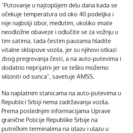
“Putovanje u najtoplijem delu dana kada se
očekuje temperatura od oko 40 podeljka i
nije najbolji izbor, međutim, ukoliko imate
neodložne obaveze i odlučite se za vožnju u
tim satima, tada čestim pauzama hladite
vitalne sklopove vozila, jer su njihovi otkazi
zbog pregrevanja česti, a na auto-putevima i
dodatno neprijatni jer se teško možemo
skloniti od sunca”, savetuje AMSS.
Na naplatnim stanicama na auto-putevima u
Republici Srbiji nema zadržavanja vozila.
Prema poslednjim informacijama Uprave
granične Policije Republike Srbije na
putničkim terminalima na izlazu i ulazu u