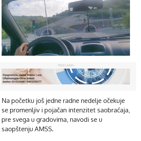
- REKLAMA -
Na početku još jedne radne nedelje očekuje
se promenljiv i pojačan intenzitet saobraćaja,
pre svega u gradovima, navodi se u
saopštenju AMSS.