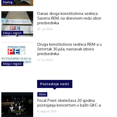
Dijalog
Danas druga konstitutivna sednica
Saveta REM, na dnevnom redu izbor
predsednika
30. jul 2026.
Srbija i region
Druga konstitutivna sednica REM-a u
četvrtak 30.jula, nastavak izbora
predsednika
27. jul 2026.
Srbija i region
Poslednje vesti
Užice
Focal Point obeležava 20 godina
postojanja koncertom u bašti GKC-a
8. avgust 2026.