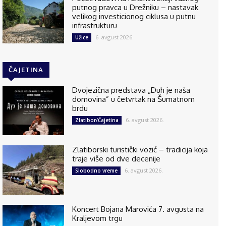
putnog pravca u Drežniku – nastavak
velikog investicionog ciklusa u putnu
infrastrukturu
6. avgust 2026.
Užice
ČAJETINA
Dvojezična predstava „Duh je naša
domovina” u četvrtak na Šumatnom
brdu
6. avgust 2026.
Zlatibor/Čajetina
Zlatiborski turistički vozić – tradicija koja
traje više od dve decenije
6. avgust 2026.
Slobodno vreme
Koncert Bojana Marovića 7. avgusta na
Kraljevom trgu