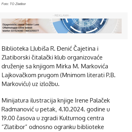
Foto: TO Zlatibor
- REKLAMA -
Biblioteka LJubiša R. Đenić Čajetina i
Zlatiborski čitalački klub organizovaće
druženje sa knjigom Mirka M. Markovića
Lajkovačkom prugom (Mnimom literati P.B.
Markoviću) uz izložbu.
Minijatura ilustracija knjige Irene Palaček
Radmanović u petak, 4.10.2024. godine u
19.00 časova u zgradi Kulturnog centra
“Zlatibor” odnosno ogranku biblioteke