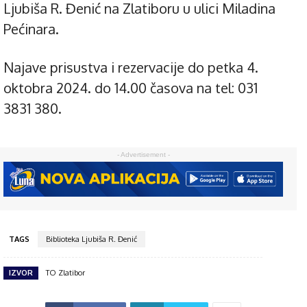
Ljubiša R. Đenić na Zlatiboru u ulici Miladina
Pećinara.
Najave prisustva i rezervacije do petka 4.
oktobra 2024. do 14.00 časova na tel: 031
3831 380.
- Advertisement -
TAGS
Biblioteka Ljubiša R. Đenić
IZVOR
TO Zlatibor