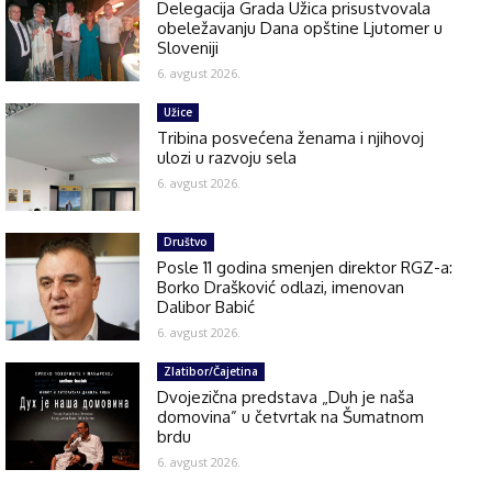
Delegacija Grada Užica prisustvovala
obeležavanju Dana opštine Ljutomer u
Sloveniji
6. avgust 2026.
Užice
Tribina posvećena ženama i njihovoj
ulozi u razvoju sela
6. avgust 2026.
Društvo
Posle 11 godina smenjen direktor RGZ-a:
Borko Drašković odlazi, imenovan
Dalibor Babić
6. avgust 2026.
Zlatibor/Čajetina
Dvojezična predstava „Duh je naša
domovina” u četvrtak na Šumatnom
brdu
6. avgust 2026.