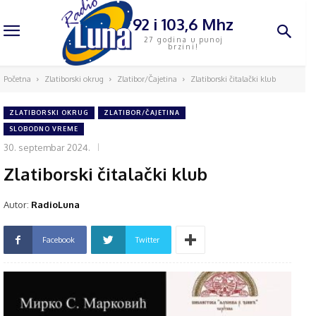
92 i 103,6 Mhz
27 godina u punoj
brzini!
Početna
Zlatiborski okrug
Zlatibor/Čajetina
Zlatiborski čitalački klub
ZLATIBORSKI OKRUG
ZLATIBOR/ČAJETINA
SLOBODNO VREME
30. septembar 2024.
Zlatiborski čitalački klub
Autor:
RadioLuna
Facebook
Twitter