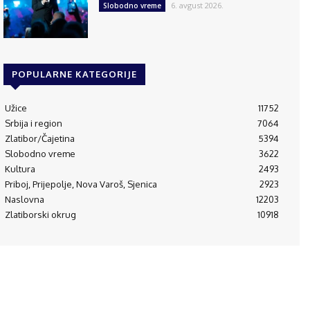
6. avgust 2026.
Slobodno vreme
POPULARNE KATEGORIJE
Užice
11752
Srbija i region
7064
Zlatibor/Čajetina
5394
Slobodno vreme
3622
Kultura
2493
Priboj, Prijepolje, Nova Varoš, Sjenica
2923
Naslovna
12203
Zlatiborski okrug
10918
© 1995-2024 Luna Press d.o.o i RAM Radio Media Mreža d.o.o., Užice
(RS)
Početna
O
Kontakt
Impressum
Politika
Aplikacija
nama
privatnosti