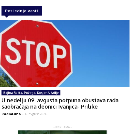
Poslednje vesti
Bajina Bašta, Požega, Kosjerić, Arilje
U nedelju 09. avgusta potpuna obustava rada
saobraćaja na deonici Ivanjica- Prilike
RadioLuna
-
6. avgust 2026.
- REKLAMA -