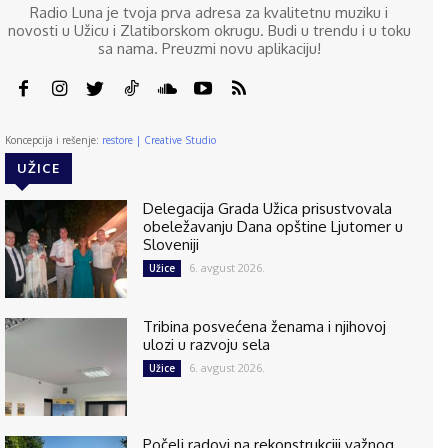
Radio Luna je tvoja prva adresa za kvalitetnu muziku i
novosti u Užicu i Zlatiborskom okrugu. Budi u trendu i u toku
sa nama. Preuzmi novu aplikaciju!
Koncepcija i rešenje:
restore | Creative Studio
UŽICE
Delegacija Grada Užica prisustvovala
obeležavanju Dana opštine Ljutomer u
Sloveniji
6. avgust 2026.
Užice
Tribina posvećena ženama i njihovoj
ulozi u razvoju sela
6. avgust 2026.
Užice
Počeli radovi na rekonstrukciji važnog