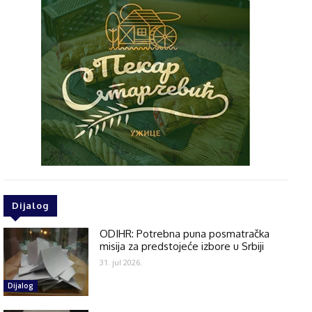
Dijalog
ODIHR: Potrebna puna posmatračka
misija za predstojeće izbore u Srbiji
31. jul 2026.
Dijalog