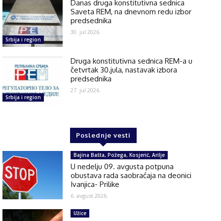
Danas druga konstitutivna sednica
Saveta REM, na dnevnom redu izbor
predsednika
30. jul 2026.
Srbija i region
Druga konstitutivna sednica REM-a u
četvrtak 30.jula, nastavak izbora
predsednika
27. jul 2026.
Srbija i region
Poslednje vesti
Bajina Bašta, Požega, Kosjerić, Arilje
U nedelju 09. avgusta potpuna
obustava rada saobraćaja na deonici
Ivanjica- Prilike
6. avgust 2026.
Užice