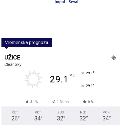
Vremenska prognoza
UŽICE
Clear Sky
°
29.1
°
C
29.1
°
29.1
31 %
1.3kmh
0 %
ČET
PET
SUB
NED
PON
26
°
34
°
32
°
32
°
34
°