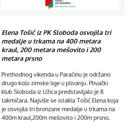
Elena Tošić iz PK Sloboda osvojila tri
medalje u trkama na 400 metara
kraul, 200 metara mešovito i 200
metara prsno
Prethodnog vikenda u Paraćinu je održano
drugo kolo zimske lige u plivanju. Plivački
klub Sloboda iz Užica predstavljalo je 8
takmičara. Najviše se istakla Tošić Elena koja
je osvojila tri bronzane medalje u trkama na
400m kraul,200m mešovito i 200m prsno.