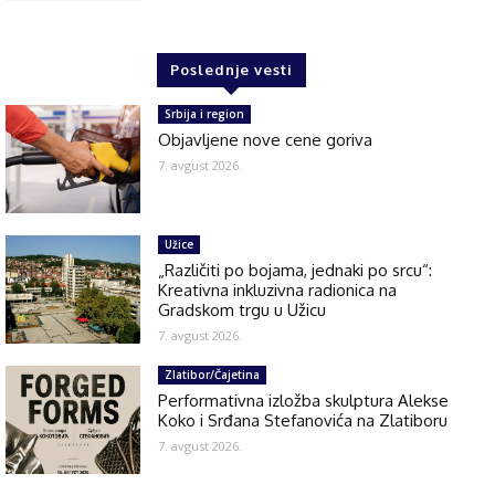
Poslednje vesti
Srbija i region
Objavljene nove cene goriva
7. avgust 2026.
Užice
„Različiti po bojama, jednaki po srcu“:
Kreativna inkluzivna radionica na
Gradskom trgu u Užicu
7. avgust 2026.
Zlatibor/Čajetina
Performativna izložba skulptura Alekse
Koko i Srđana Stefanovića na Zlatiboru
7. avgust 2026.