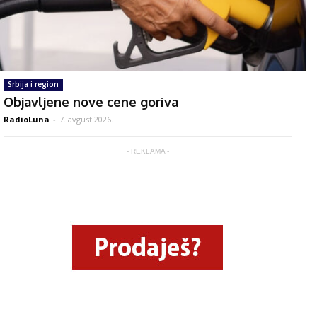
Srbija i region
Objavljene nove cene goriva
RadioLuna
-
7. avgust 2026.
- REKLAMA -