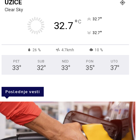
UŽICE
Clear Sky
°
32.7
°
C
32.7
°
32.7
26 %
4.7kmh
10 %
PET
SUB
NED
PON
UTO
33
°
32
°
33
°
35
°
37
°
Poslednje vesti