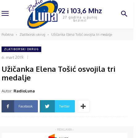
92 i 103,6 Mhz
27 godina u punoj
brzini!
Početna
Zlatiborski okrug
Užičanka Elena Tošić osvojila tri medalje
ZLATIBORSKI OKRUG
6. mart 2019.
Užičanka Elena Tošić osvojila tri
medalje
Autor:
RadioLuna
Facebook
Twitter
- REKLAMA -