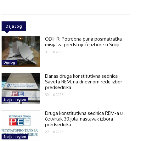
Dijalog
ODIHR: Potrebna puna posmatračka
misija za predstojeće izbore u Srbiji
31. jul 2026.
Dijalog
Danas druga konstitutivna sednica
Saveta REM, na dnevnom redu izbor
predsednika
30. jul 2026.
Srbija i region
Druga konstitutivna sednica REM-a u
četvrtak 30.jula, nastavak izbora
predsednika
27. jul 2026.
Srbija i region