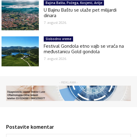
Bajina Bašta, Požega, Kosjerić, Arilje
U Bajinu Baštu se ulaže pet milijardi
dinara
7. avgust 2026.
Slobodno vreme
Festival Gondola etno vajb se vraća na
međustanicu Gold gondola
7. avgust 2026.
- REKLAMA -
Postavite komentar