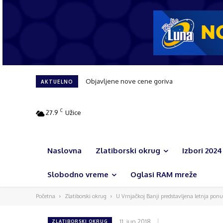
Objavljene nove cene goriva
AKTUELNO
C
27.9
Užice
Naslovna
Zlatiborski okrug
Izbori 2024
Slobodno vreme
Oglasi RAM mreže
Početna
Zlatiborski okrug
U Vrnjačkoj Banji predstavljena letnja ponu
11. jun 2018.
ZLATIBORSKI OKRUG