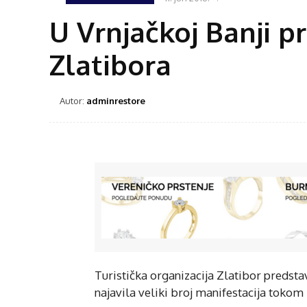
U Vrnjačkoj Banji p
Zlatibora
Autor:
adminrestore
Turistička organizacija Zlatibor predstav
najavila veliki broj manifestacija tokom 