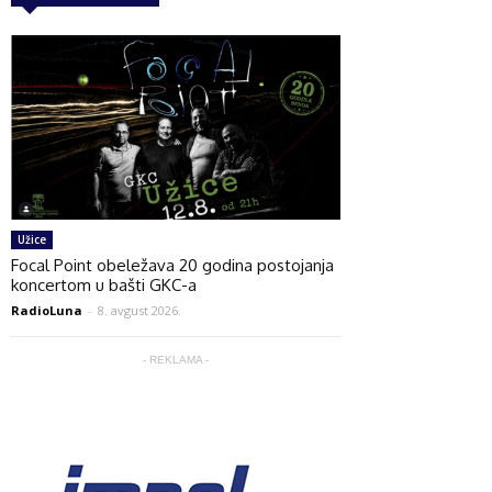
Užice
Focal Point obeležava 20 godina postojanja
koncertom u bašti GKC-a
RadioLuna
-
8. avgust 2026.
- REKLAMA -