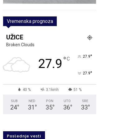
Vremenska prognoza
UŽICE
Broken Clouds
°
27.9
°
C
27.9
°
27.9
40 %
3.1kmh
51 %
SUB
NED
PON
UTO
SRE
24
°
31
°
35
°
36
°
33
°
Poslednje vesti