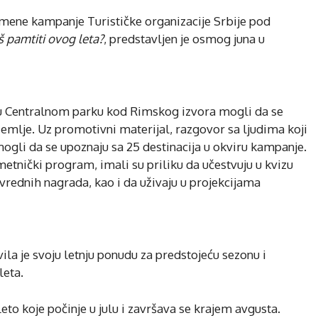
imene kampanje Turističke organizacije Srbije pod
š pamtiti ovog leta?
, predstavljen je osmog juna u
u u Centralnom parku kod Rimskog izvora mogli da se
mlje. Uz promotivni materijal, razgovor sa ljudima koji
mogli da se upoznaju sa 25 destinacija u okviru kampanje.
metnički program, imali su priliku da učestvuju u kvizu
 vrednih nagrada, kao i da uživaju u projekcijama
ila je svoju letnju ponudu za predstojeću sezonu i
leta.
to koje počinje u julu i završava se krajem avgusta.