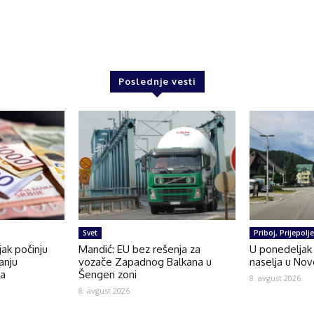
Poslednje vesti
Svet
Priboj, Prijepolj
jak počinju
Mandić: EU bez rešenja za
U ponedeljak 
anju
vozače Zapadnog Balkana u
naselja u Nov
da
Šengen zoni
8. avgust 2026.
8. avgust 2026.