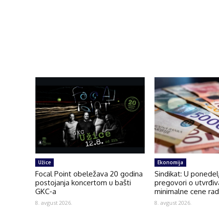
Užice
Ekonomija
Focal Point obeležava 20 godina
Sindikat: U ponedel
postojanja koncertom u bašti
pregovori o utvrđiv
GKC-a
minimalne cene ra
8. avgust 2026.
8. avgust 2026.