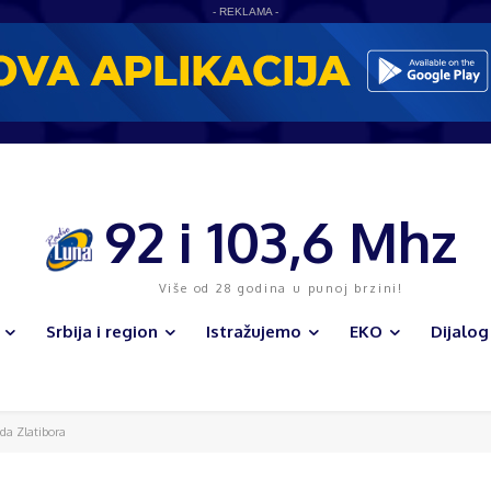
- REKLAMA -
92 i 103,6 Mhz
Više od 28 godina u punoj brzini!
Srbija i region
Istražujemo
EKO
Dijalog
da Zlatibora