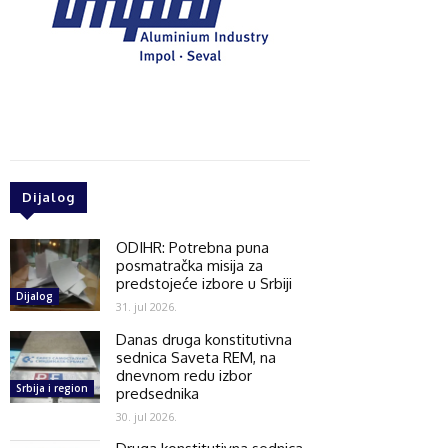
Dijalog
ODIHR: Potrebna puna
posmatračka misija za
predstojeće izbore u Srbiji
Dijalog
31. jul 2026.
Danas druga konstitutivna
sednica Saveta REM, na
dnevnom redu izbor
Srbija i region
predsednika
30. jul 2026.