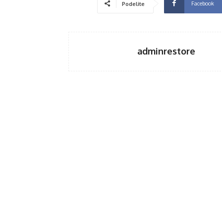
Facebook
Podelite
adminrestore