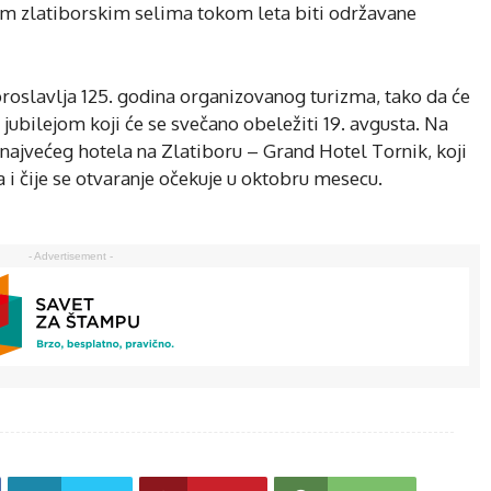
im zlatiborskim selima tokom leta biti održavane
 proslavlja 125. godina organizovanog turizma, tako da će
ubilejom koji će se svečano obeležiti 19. avgusta. Na
najvećeg hotela na Zlatiboru – Grand Hotel Tornik, koji
a i čije se otvaranje očekuje u oktobru mesecu.
- Advertisement -