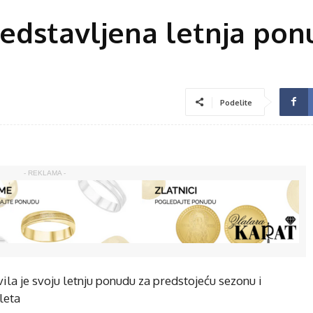
redstavljena letnja po
Podelite
- REKLAMA -
ila je svoju letnju ponudu za predstojeću sezonu i
leta