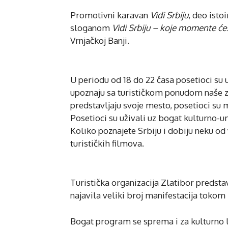
Promotivni karavan
Vidi Srbiju
, deo isto
sloganom
Vidi Srbiju – koje momente će
Vrnjačkoj Banji.
U periodu od 18 do 22 časa posetioci s
upoznaju sa turističkom ponudom naše ze
predstavljaju svoje mesto, posetioci su 
Posetioci su uživali uz bogat kulturno-u
Koliko poznajete Srbiju i dobiju neku od
turističkih filmova.
Turistička organizacija Zlatibor predstav
najavila veliki broj manifestacija tokom 
Bogat program se sprema i za kulturno le