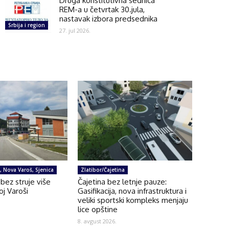
Druga konstitutivna sednica
REM-a u četvrtak 30.jula,
nastavak izbora predsednika
Srbija i region
27. jul 2026.
e, Nova Varoš, Sjenica
Zlatibor/Čajetina
bez struje više
Čajetina bez letnje pauze:
oj Varoši
Gasifikacija, nova infrastruktura i
veliki sportski kompleks menjaju
lice opštine
8. avgust 2026.