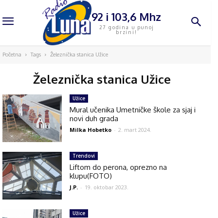
92 i 103,6 Mhz
27 godina u punoj
brzini!
Početna
Tags
Železnička stanica Užice
Železnička stanica Užice
Užice
Mural učenika Umetničke škole za sjaj i
novi duh grada
Milka Hobetko
-
2. mart 2024.
Trendovi
Liftom do perona, oprezno na
klupu(FOTO)
J.P.
-
19. oktobar 2023.
Užice