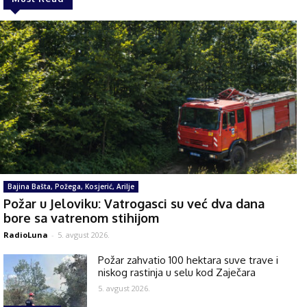
Bajina Bašta, Požega, Kosjerić, Arilje
Požar u Jeloviku: Vatrogasci su već dva dana
bore sa vatrenom stihijom
RadioLuna
-
5. avgust 2026.
Požar zahvatio 100 hektara suve trave i
niskog rastinja u selu kod Zaječara
5. avgust 2026.