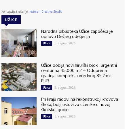
Koncepcija i rešenje:
restore | Creative Studio
UŽICE
Narodna biblioteka Užice započela je
obnovu Dečjeg odeljenja
5. avgust 2026.
Užice
Užice dobija novi hirurški blok i urgentni
centar na 45.000 m2 – Odobrena
gradnja kompleksa vrednog 85,2 mil
EUR
5. avgust 2026.
Užice
Pri kraju radovi na rekonstrukciji krovova
škola, bolji uslovi za učenike u novoj
školskoj godini
5. avgust 2026.
Užice