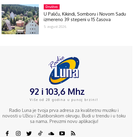
Društvo
U Paliću, Kikindi, Somboru i Novom Sadu
izmereno 39 stepeni u 15 časova
5. avgust 2026.
92 i 103,6 Mhz
Više od 28 godina u punoj brzini!
Radio Luna je tvoja prva adresa za kvalitetnu muziku i
novosti u Užicu i Zlatiborskom okrugu. Budi u trendu i u toku
sa nama. Preuzmi novu aplikaciju!