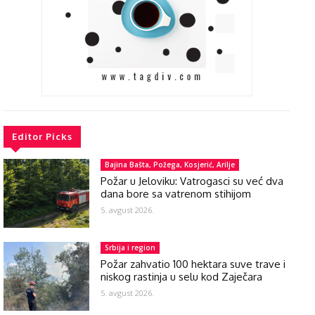
Editor Picks
Bajina Bašta, Požega, Kosjerić, Arilje
Požar u Jeloviku: Vatrogasci su već dva
dana bore sa vatrenom stihijom
5. avgust 2026.
Srbija i region
Požar zahvatio 100 hektara suve trave i
niskog rastinja u selu kod Zaječara
5. avgust 2026.