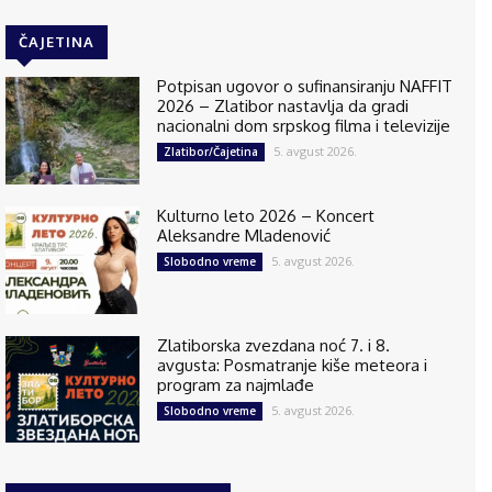
ČAJETINA
Potpisan ugovor o sufinansiranju NAFFIT
2026 – Zlatibor nastavlja da gradi
nacionalni dom srpskog filma i televizije
5. avgust 2026.
Zlatibor/Čajetina
Kulturno leto 2026 – Koncert
Aleksandre Mladenović
5. avgust 2026.
Slobodno vreme
Zlatiborska zvezdana noć 7. i 8.
avgusta: Posmatranje kiše meteora i
program za najmlađe
5. avgust 2026.
Slobodno vreme