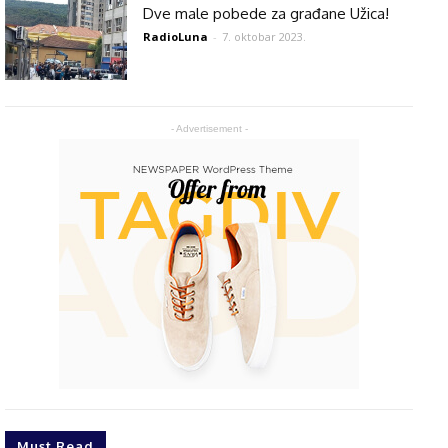
Dve male pobede za građane Užica!
RadioLuna
-
7. oktobar 2023.
- Advertisement -
Must Read