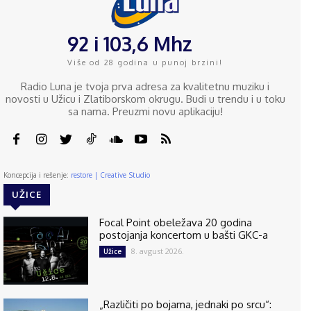
92 i 103,6 Mhz
Više od 28 godina u punoj brzini!
Radio Luna je tvoja prva adresa za kvalitetnu muziku i
novosti u Užicu i Zlatiborskom okrugu. Budi u trendu i u toku
sa nama. Preuzmi novu aplikaciju!
Koncepcija i rešenje:
restore | Creative Studio
UŽICE
Focal Point obeležava 20 godina
postojanja koncertom u bašti GKC-a
8. avgust 2026.
Užice
„Različiti po bojama, jednaki po srcu“: