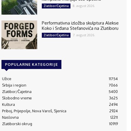
8. avgust 2026.
Zlatibor/Čajetina
Performativna izložba skulptura Alekse
Koko i Srđana Stefanovića na Zlatiboru
7. avgust 2026.
Zlatibor/Čajetina
POPULARNE KATEGORIJE
Užice
11754
Srbija i region
7066
Zlatibor/Čajetina
5400
Slobodno vreme
3625
Kultura
2494
Priboj, Prijepolje, Nova Varoš, Sjenica
2924
Naslovna
12211
Zlatiborski okrug
10919