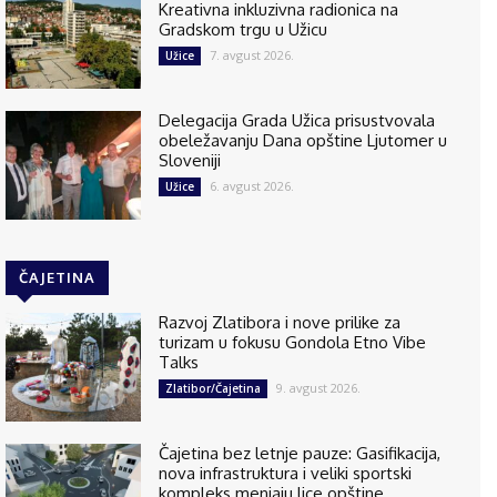
Kreativna inkluzivna radionica na
Gradskom trgu u Užicu
7. avgust 2026.
Užice
Delegacija Grada Užica prisustvovala
obeležavanju Dana opštine Ljutomer u
Sloveniji
6. avgust 2026.
Užice
ČAJETINA
Razvoj Zlatibora i nove prilike za
turizam u fokusu Gondola Etno Vibe
Talks
9. avgust 2026.
Zlatibor/Čajetina
Čajetina bez letnje pauze: Gasifikacija,
nova infrastruktura i veliki sportski
kompleks menjaju lice opštine