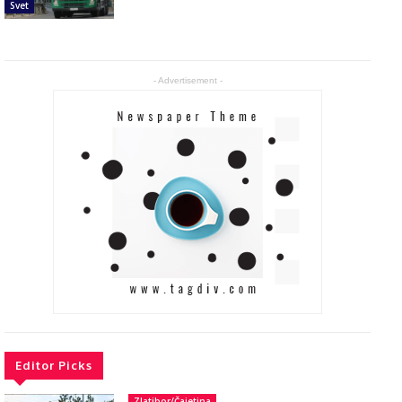
Svet
- Advertisement -
Editor Picks
Zlatibor/Čajetina