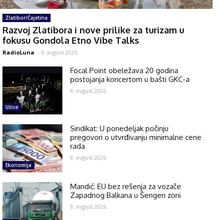
Zlatibor/Čajetina
Razvoj Zlatibora i nove prilike za turizam u
fokusu Gondola Etno Vibe Talks
RadioLuna
-
9. avgust 2026.
Focal Point obeležava 20 godina
postojanja koncertom u bašti GKC-a
8. avgust 2026.
Užice
Sindikat: U ponedeljak počinju
pregovori o utvrđivanju minimalne cene
rada
8. avgust 2026.
Ekonomija
Mandić: EU bez rešenja za vozače
Zapadnog Balkana u Šengen zoni
8. avgust 2026.