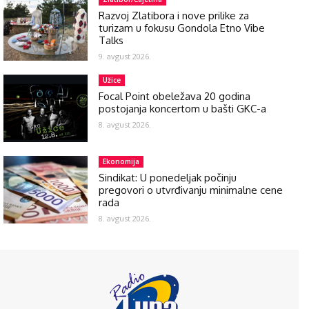
Razvoj Zlatibora i nove prilike za
turizam u fokusu Gondola Etno Vibe
Talks
9. avgust 2026.
Užice
Focal Point obeležava 20 godina
postojanja koncertom u bašti GKC-a
8. avgust 2026.
Ekonomija
Sindikat: U ponedeljak počinju
pregovori o utvrđivanju minimalne cene
rada
8. avgust 2026.