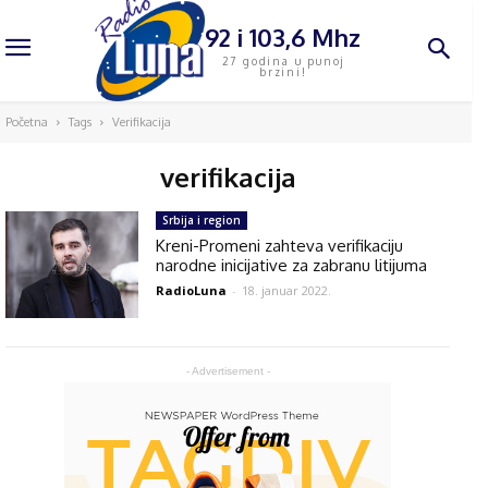
92 i 103,6 Mhz
27 godina u punoj
brzini!
Početna
Tags
Verifikacija
verifikacija
Srbija i region
Kreni-Promeni zahteva verifikaciju
narodne inicijative za zabranu litijuma
RadioLuna
-
18. januar 2022.
- Advertisement -