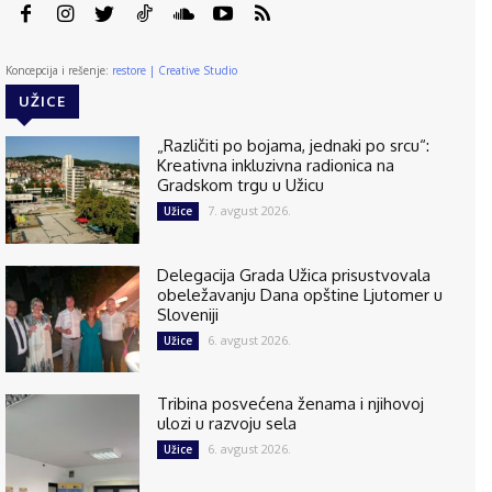
Koncepcija i rešenje:
restore | Creative Studio
UŽICE
„Različiti po bojama, jednaki po srcu“:
Kreativna inkluzivna radionica na
Gradskom trgu u Užicu
7. avgust 2026.
Užice
Delegacija Grada Užica prisustvovala
obeležavanju Dana opštine Ljutomer u
Sloveniji
6. avgust 2026.
Užice
Tribina posvećena ženama i njihovoj
ulozi u razvoju sela
6. avgust 2026.
Užice