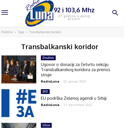
92 i 103,6 Mhz
27 godina u punoj
brzini!
Početna
Tags
Transbalkanski koridor
Transbalkanski koridor
Društvo
Ugovor o donaciji za četvrtu sekciju
Transbalkanskog koridora za prenos
struje
RadioLuna
-
23. januar 2023.
EKO
EU podrška Zelenoj agendi u Srbiji
RadioLuna
-
17. decembar 2022.
Užice