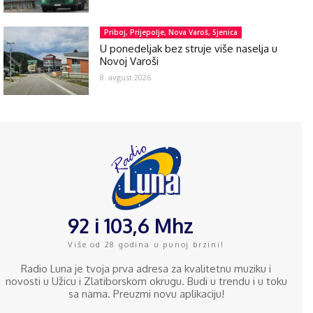
Priboj, Prijepolje, Nova Varoš, Sjenica
U ponedeljak bez struje više naselja u
Novoj Varoši
8. avgust 2026.
92 i 103,6 Mhz
Više od 28 godina u punoj brzini!
Radio Luna je tvoja prva adresa za kvalitetnu muziku i
novosti u Užicu i Zlatiborskom okrugu. Budi u trendu i u toku
sa nama. Preuzmi novu aplikaciju!