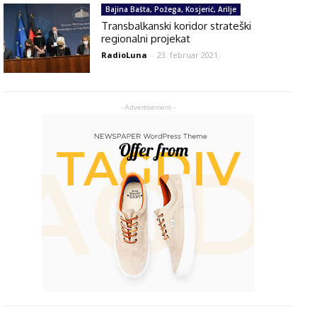
Bajina Bašta, Požega, Kosjerić, Arilje
Transbalkanski koridor strateški
regionalni projekat
RadioLuna
-
23. februar 2021.
- Advertisement -