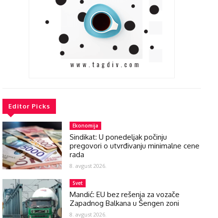
Editor Picks
Ekonomija
Sindikat: U ponedeljak počinju
pregovori o utvrđivanju minimalne cene
rada
8. avgust 2026.
Svet
Mandić: EU bez rešenja za vozače
Zapadnog Balkana u Šengen zoni
8. avgust 2026.