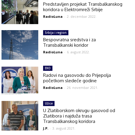
Predstavljen projekat Transbalkanskog
koridora u Elektromreži Srbije
RadioLuna
-
2. decembar 2022.
Srbija i region
Bespovratna sredstva i za
Transbalkanski koridor
RadioLuna
-
6. avgust 2022.
EKO
Radovi na gasovodu do Prijepolja
početkom sledeće godine
RadioLuna
-
26. novembar 2021.
Užice
U Zlatiborskom okrugu gasovod od
Zlatibora i najduža trasa
Transbalkanskog koridora
J.P.
-
3. avgust 2021.