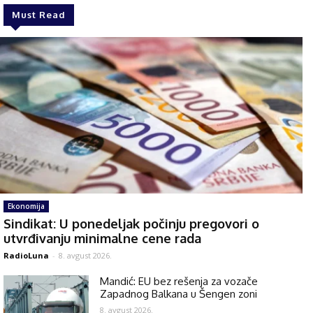
Must Read
Ekonomija
Sindikat: U ponedeljak počinju pregovori o
utvrđivanju minimalne cene rada
RadioLuna
-
8. avgust 2026.
Mandić: EU bez rešenja za vozače
Zapadnog Balkana u Šengen zoni
8. avgust 2026.