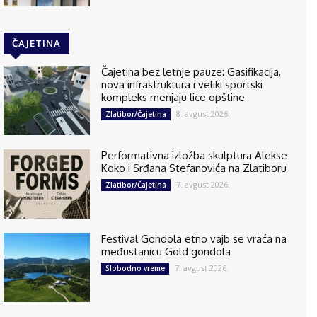
ČAJETINA
Čajetina bez letnje pauze: Gasifikacija,
nova infrastruktura i veliki sportski
kompleks menjaju lice opštine
8. avgust 2026.
Zlatibor/Čajetina
Performativna izložba skulptura Alekse
Koko i Srđana Stefanovića na Zlatiboru
7. avgust 2026.
Zlatibor/Čajetina
Festival Gondola etno vajb se vraća na
međustanicu Gold gondola
7. avgust 2026.
Slobodno vreme