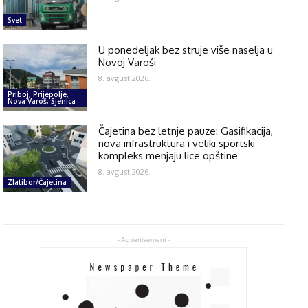
Svet
U ponedeljak bez struje više naselja u
Novoj Varoši
8. avgust 2026.
Priboj, Prijepolje,
Nova Varoš, Sjenica
Čajetina bez letnje pauze: Gasifikacija,
nova infrastruktura i veliki sportski
kompleks menjaju lice opštine
8. avgust 2026.
Zlatibor/Čajetina
- Advertisement -