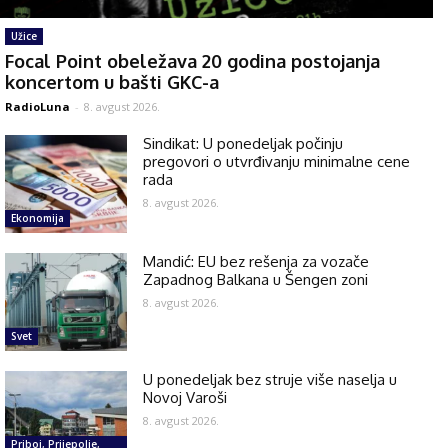
Užice
Focal Point obeležava 20 godina postojanja
koncertom u bašti GKC-a
RadioLuna
-
8. avgust 2026.
Sindikat: U ponedeljak počinju
pregovori o utvrđivanju minimalne cene
rada
8. avgust 2026.
Ekonomija
Mandić: EU bez rešenja za vozače
Zapadnog Balkana u Šengen zoni
8. avgust 2026.
Svet
U ponedeljak bez struje više naselja u
Novoj Varoši
8. avgust 2026.
Priboj, Prijepolje,