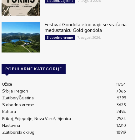
7. avgust 2026.
Zlatibor/Čajetina
Festival Gondola etno vajb se vraća na
međustanicu Gold gondola
7. avgust 2026.
Slobodno vreme
POPULARNE KATEGORIJE
Užice
11754
Srbija i region
7066
Zlatibor/Čajetina
5399
Slobodno vreme
3625
Kultura
2494
Priboj, Prijepolje, Nova Varoš, Sjenica
2924
Naslovna
12210
Zlatiborski okrug
10919