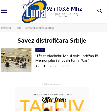
92 i 103,6 Mhz
27 godina u punoj
brzini!
Početna
Tags
Savez distrofičara Srbije
Savez distrofičara Srbije
Užice
U čast Vladimiru Mojsiloviću održan 18.
Memorijalni šahovski turnir “Car”
RadioLuna
-
26. maj 2026.
- Advertisement -