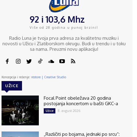
92 i 103,6 Mhz
Više od 28 godina u punoj brzini!
Radio Luna je tvoja prva adresa za kvalitetnu muziku i
novosti u Užicu i Zlatiborskom okrugu. Budi u trendu i u toku
sa nama. Preuzmi novu aplikaciju!
Koncepcija i rešenje:
restore | Creative Studio
UŽICE
Focal Point obeležava 20 godina
postojanja koncertom u bašti GKC-a
8. avgust 2026.
Užice
„Različiti po bojama, jednaki po srcu“: