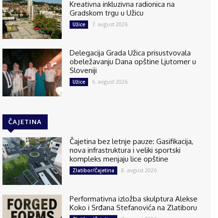
Kreativna inkluzivna radionica na
Gradskom trgu u Užicu
7. avgust 2026.
Užice
Delegacija Grada Užica prisustvovala
obeležavanju Dana opštine Ljutomer u
Sloveniji
6. avgust 2026.
Užice
ČAJETINA
Čajetina bez letnje pauze: Gasifikacija,
nova infrastruktura i veliki sportski
kompleks menjaju lice opštine
8. avgust 2026.
Zlatibor/Čajetina
Performativna izložba skulptura Alekse
Koko i Srđana Stefanovića na Zlatiboru