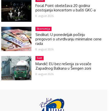
Focal Point obeležava 20 godina
postojanja koncertom u bašti GKC-a
8. avgust 2026.
Ekonomija
Sindikat: U ponedeljak počinju
pregovori o utvrđivanju minimalne cene
rada
8. avgust 2026.
Svet
Mandić: EU bez rešenja za vozače
Zapadnog Balkana u Šengen zoni
8. avgust 2026.