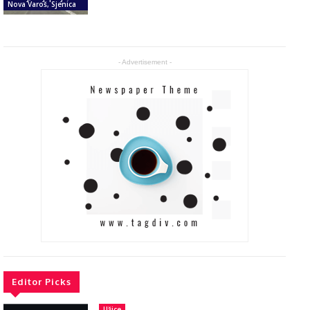
Nova Varoš, Sjenica
- Advertisement -
Editor Picks
Užice