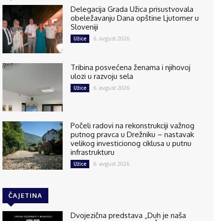
Delegacija Grada Užica prisustvovala
obeležavanju Dana opštine Ljutomer u
Sloveniji
6. avgust 2026.
Užice
Tribina posvećena ženama i njihovoj
ulozi u razvoju sela
6. avgust 2026.
Užice
Počeli radovi na rekonstrukciji važnog
putnog pravca u Drežniku – nastavak
velikog investicionog ciklusa u putnu
infrastrukturu
6. avgust 2026.
Užice
ČAJETINA
Dvojezična predstava „Duh je naša