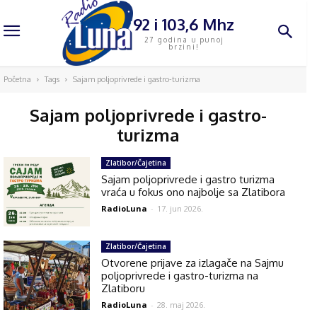
92 i 103,6 Mhz
27 godina u punoj
brzini!
Početna
Tags
Sajam poljoprivrede i gastro-turizma
Sajam poljoprivrede i gastro-
turizma
Zlatibor/Čajetina
Sajam poljoprivrede i gastro turizma
vraća u fokus ono najbolje sa Zlatibora
RadioLuna
-
17. jun 2026.
Zlatibor/Čajetina
Otvorene prijave za izlagače na Sajmu
poljoprivrede i gastro-turizma na
Zlatiboru
RadioLuna
-
28. maj 2026.