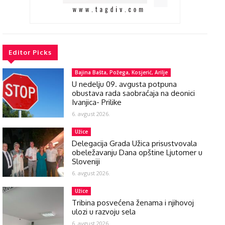
Editor Picks
Bajina Bašta, Požega, Kosjerić, Arilje
U nedelju 09. avgusta potpuna
obustava rada saobraćaja na deonici
Ivanjica- Prilike
6. avgust 2026.
Užice
Delegacija Grada Užica prisustvovala
obeležavanju Dana opštine Ljutomer u
Sloveniji
6. avgust 2026.
Užice
Tribina posvećena ženama i njihovoj
ulozi u razvoju sela
6. avgust 2026.