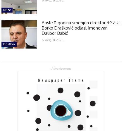
6. avgust 2026.
Užice
Posle 11 godina smenjen direktor RGZ-a:
Borko Drašković odlazi, imenovan
Dalibor Babić
6. avgust 2026.
Društvo
- Advertisement -