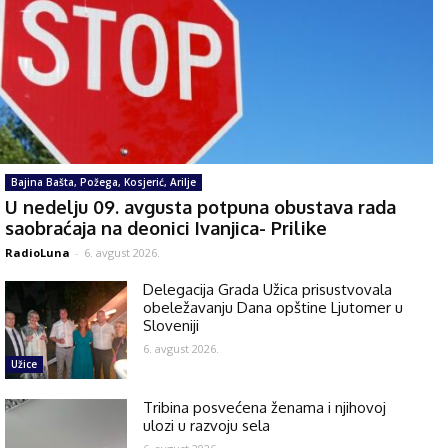
Bajina Bašta, Požega, Kosjerić, Arilje
U nedelju 09. avgusta potpuna obustava rada
saobraćaja na deonici Ivanjica- Prilike
RadioLuna
-
6. avgust 2026.
Delegacija Grada Užica prisustvovala
obeležavanju Dana opštine Ljutomer u
Sloveniji
6. avgust 2026.
Užice
Tribina posvećena ženama i njihovoj
ulozi u razvoju sela