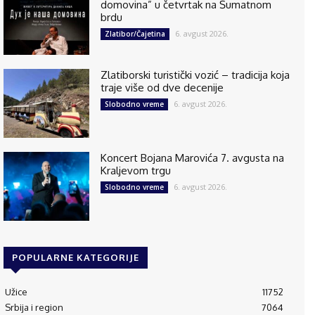
domovina” u četvrtak na Šumatnom
brdu
6. avgust 2026.
Zlatibor/Čajetina
Zlatiborski turistički vozić – tradicija koja
traje više od dve decenije
6. avgust 2026.
Slobodno vreme
Koncert Bojana Marovića 7. avgusta na
Kraljevom trgu
6. avgust 2026.
Slobodno vreme
POPULARNE KATEGORIJE
Užice
11752
Srbija i region
7064