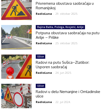
Privremena obustava saobraćaja u
Romanijskoj
RadioLuna
-
29. oktobar 2025.
Bajina Bašta, Požega, Kosjerić, Arilje
Potpuna obustava saobraćaja na putu
Arilje – Prilike
RadioLuna
-
25. oktobar 2025.
Užice
Radovi na putu Sušica–Zlatibor:
Usporen saobraćaj
RadioLuna
-
24. jun 2025.
Užice
Radovi u delu Nemanjine i Omladinske
ulice
RadioLuna
-
22. jul 2024.