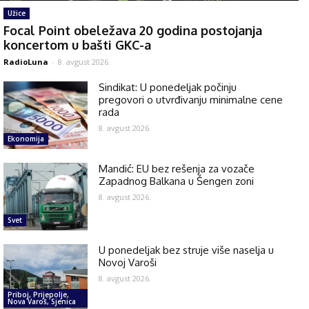
Užice
Focal Point obeležava 20 godina postojanja
koncertom u bašti GKC-a
RadioLuna
-
8. avgust 2026.
Sindikat: U ponedeljak počinju
pregovori o utvrđivanju minimalne cene
rada
8. avgust 2026.
Ekonomija
Mandić: EU bez rešenja za vozače
Zapadnog Balkana u Šengen zoni
8. avgust 2026.
Svet
U ponedeljak bez struje više naselja u
Novoj Varoši
8. avgust 2026.
Priboj, Prijepolje,
Nova Varoš, Sjenica