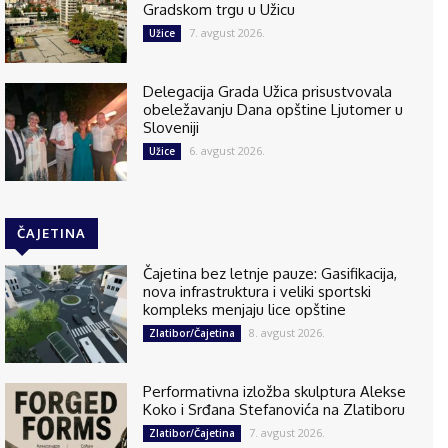
Gradskom trgu u Užicu
7. avgust 2026.
Užice
Delegacija Grada Užica prisustvovala
obeležavanju Dana opštine Ljutomer u
Sloveniji
6. avgust 2026.
Užice
ČAJETINA
Čajetina bez letnje pauze: Gasifikacija,
nova infrastruktura i veliki sportski
kompleks menjaju lice opštine
8. avgust 2026.
Zlatibor/Čajetina
Performativna izložba skulptura Alekse
Koko i Srđana Stefanovića na Zlatiboru
7. avgust 2026.
Zlatibor/Čajetina