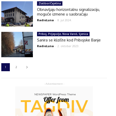
Zlatibor/Čajetina
Obnavljaju horizontalnu signalizaciju,
moguće izmene u saobraćaju
RadioLuna
-
8. jul 2024.
Priboj, Prijepolje, Nova Varoš, Sjenica
Sanira se klizište kod Pribojske Banje
RadioLuna
-
2. oktobar 2023.
1
2
- Advertisement -