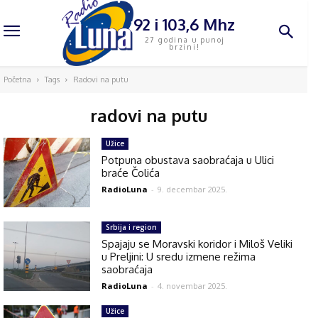
92 i 103,6 Mhz
27 godina u punoj
brzini!
Početna
Tags
Radovi na putu
radovi na putu
Užice
Potpuna obustava saobraćaja u Ulici
braće Čolića
RadioLuna
-
9. decembar 2025.
Srbija i region
Spajaju se Moravski koridor i Miloš Veliki
u Preljini: U sredu izmene režima
saobraćaja
RadioLuna
-
4. novembar 2025.
Užice