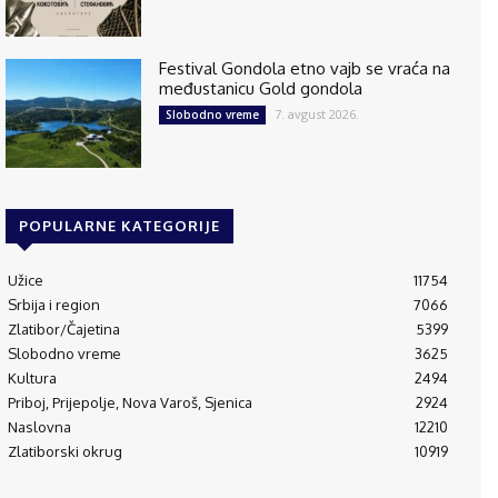
Festival Gondola etno vajb se vraća na
međustanicu Gold gondola
7. avgust 2026.
Slobodno vreme
POPULARNE KATEGORIJE
Užice
11754
Srbija i region
7066
Zlatibor/Čajetina
5399
Slobodno vreme
3625
Kultura
2494
Priboj, Prijepolje, Nova Varoš, Sjenica
2924
Naslovna
12210
Zlatiborski okrug
10919