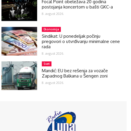
Focal Point obeležava 20 godina
postojanja koncertom u bašti GKC-a
8. avgust 2026.
Ekonomija
Sindikat: U ponedeljak počinju
pregovori o utvrđivanju minimalne cene
rada
8. avgust 2026.
Svet
Mandić: EU bez rešenja za vozače
Zapadnog Balkana u Šengen zoni
8. avgust 2026.