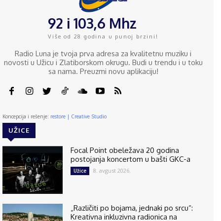
92 i 103,6 Mhz
Više od 28 godina u punoj brzini!
Radio Luna je tvoja prva adresa za kvalitetnu muziku i
novosti u Užicu i Zlatiborskom okrugu. Budi u trendu i u toku
sa nama. Preuzmi novu aplikaciju!
Koncepcija i rešenje:
restore | Creative Studio
UŽICE
Focal Point obeležava 20 godina
postojanja koncertom u bašti GKC-a
8. avgust 2026.
Užice
„Različiti po bojama, jednaki po srcu“:
Kreativna inkluzivna radionica na