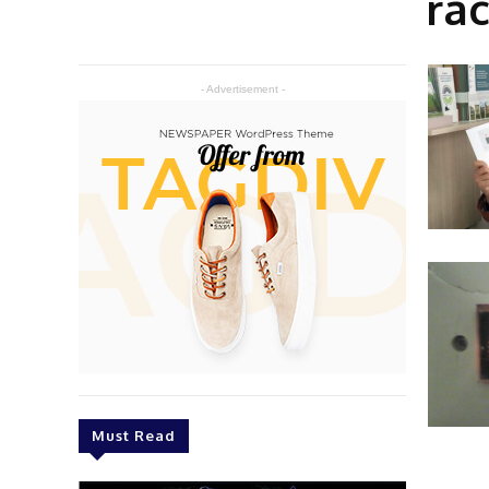
ra
- Advertisement -
Must Read