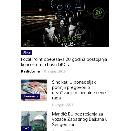
Užice
Focal Point obeležava 20 godina postojanja
koncertom u bašti GKC-a
RadioLuna
-
8. avgust 2026.
Sindikat: U ponedeljak
počinju pregovori o
utvrđivanju minimalne cene
Ekonomija
rada
8. avgust 2026.
Mandić: EU bez rešenja za
vozače Zapadnog Balkana u
Šengen zoni
Svet