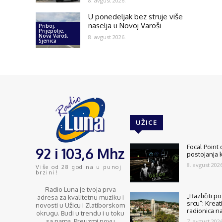
8. avgust 2026.
U ponedeljak bez struje više
naselja u Novoj Varoši
Priboj,
Prijepolje,
Nova Varoš,
8. avgust 2026.
Sjenica
UŽICE
Focal Point
92 i 103,6 Mhz
postojanja 
8. avgust 2026
Više od 28 godina u punoj
brzini!
Radio Luna je tvoja prva
„Različiti p
adresa za kvalitetnu muziku i
srcu“: Kreat
novosti u Užicu i Zlatiborskom
radionica n
okrugu. Budi u trendu i u toku
sa nama. Preuzmi novu
7. avgust 2026