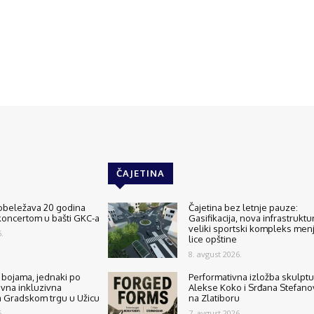
ČAJETINA
 obeležava 20 godina
Čajetina bez letnje pauze:
koncertom u bašti GKC-a
Gasifikacija, nova infrastruktur
veliki sportski kompleks men
.
lice opštine
8. avgust 2026.
o bojama, jednaki po
Performativna izložba skulptu
ivna inkluzivna
Alekse Koko i Srđana Stefano
a Gradskom trgu u Užicu
na Zlatiboru
.
7. avgust 2026.