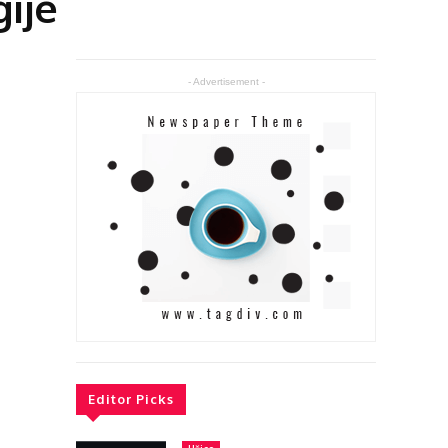
ije
- Advertisement -
Editor Picks