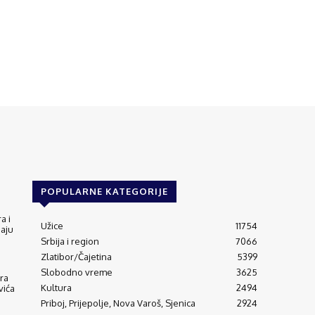
POPULARNE KATEGORIJE
a i
Užice
11754
jaju
Srbija i region
7066
Zlatibor/Čajetina
5399
Slobodno vreme
3625
ra
Kultura
2494
vića
Priboj, Prijepolje, Nova Varoš, Sjenica
2924