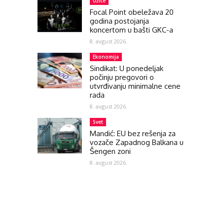
Užice
Focal Point obeležava 20
godina postojanja
koncertom u bašti GKC-a
8. avgust 2026.
Ekonomija
Sindikat: U ponedeljak
počinju pregovori o
utvrđivanju minimalne cene
rada
8. avgust 2026.
Svet
Mandić: EU bez rešenja za
vozače Zapadnog Balkana u
Šengen zoni
8. avgust 2026.