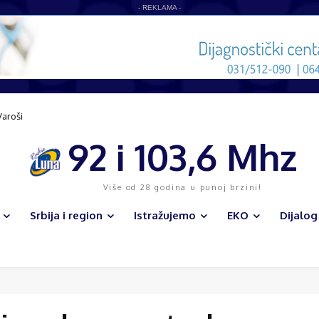
- REKLAMA -
Varoši
92 i 103,6 Mhz
Više od 28 godina u punoj brzini!
Srbija i region
Istražujemo
EKO
Dijalog