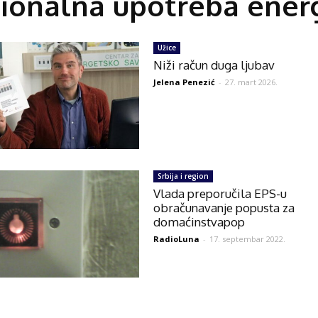
cionalna upotreba energ
Užice
Niži račun duga ljubav
Jelena Penezić
-
27. mart 2026.
Srbija i region
Vlada preporučila EPS-u
obračunavanje popusta za
domaćinstvapop
RadioLuna
-
17. septembar 2022.