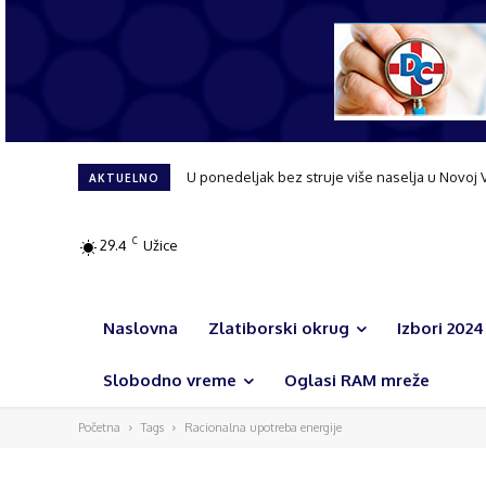
U ponedeljak bez struje više naselja u Novoj 
AKTUELNO
C
29.4
Užice
Naslovna
Zlatiborski okrug
Izbori 2024
Slobodno vreme
Oglasi RAM mreže
Početna
Tags
Racionalna upotreba energije