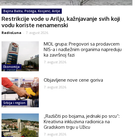
Bajina Bašta, Požega, Kosjerić, Arilje
Restrikcije vode u Arilju, kažnjavanje svih koji
vodu koriste nenamenski
RadioLuna
-
7. avgust 2026.
MOL grupa: Pregovori sa prodavcem
NIS-a i nadležnim organima napreduju
ka završnoj fazi
7. avgust 2026.
Ekonomija
Objavljene nove cene goriva
7. avgust 2026.
Srbija i region
„Različiti po bojama, jednaki po srcu“:
Kreativna inkluzivna radionica na
Gradskom trgu u Užicu
7. avgust 2026.