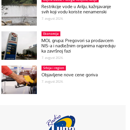
Restrikcije vode u Arilju, kažnjavanje
svih koji vodu koriste nenamenski
7. avgust 2026.
Ekonomija
MOL grupa: Pregovori sa prodavcem
NIS-a i nadležnim organima napreduju
ka završnoj fazi
7. avgust 2026.
Srbija i region
Objavljene nove cene goriva
7. avgust 2026.