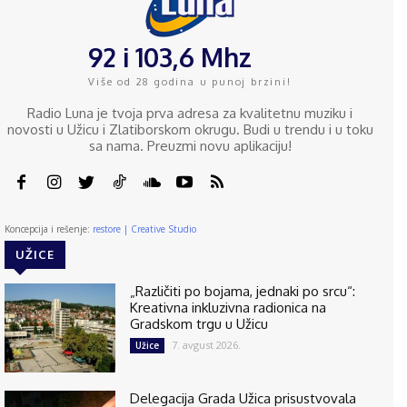
92 i 103,6 Mhz
Više od 28 godina u punoj brzini!
Radio Luna je tvoja prva adresa za kvalitetnu muziku i
novosti u Užicu i Zlatiborskom okrugu. Budi u trendu i u toku
sa nama. Preuzmi novu aplikaciju!
Koncepcija i rešenje:
restore | Creative Studio
UŽICE
„Različiti po bojama, jednaki po srcu“:
Kreativna inkluzivna radionica na
Gradskom trgu u Užicu
7. avgust 2026.
Užice
Delegacija Grada Užica prisustvovala