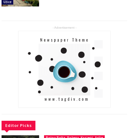
Užice
- Advertisement -
Editor Picks
Bajina Bašta, Požega, Kosjerić, Arilje