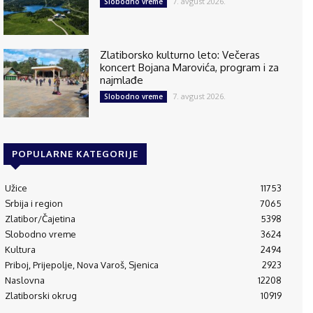
7. avgust 2026.
Slobodno vreme
Zlatiborsko kulturno leto: Večeras
koncert Bojana Marovića, program i za
najmlađe
7. avgust 2026.
Slobodno vreme
POPULARNE KATEGORIJE
Užice
11753
Srbija i region
7065
Zlatibor/Čajetina
5398
Slobodno vreme
3624
Kultura
2494
Priboj, Prijepolje, Nova Varoš, Sjenica
2923
Naslovna
12208
Zlatiborski okrug
10919