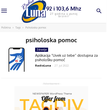
92 i 103,6 Mhz
27 godina u punoj
brzini!
Početna
Tags
Psiholoska pomoc
psiholoska pomoc
Zdravlje
Aplikacija “Uvek uz tebe” dostupna za
psihološku pomoć
RadioLuna
-
27. jul 2022.
- Advertisement -