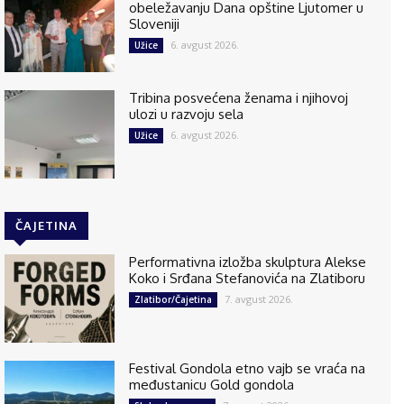
obeležavanju Dana opštine Ljutomer u
Sloveniji
6. avgust 2026.
Užice
Tribina posvećena ženama i njihovoj
ulozi u razvoju sela
6. avgust 2026.
Užice
ČAJETINA
Performativna izložba skulptura Alekse
Koko i Srđana Stefanovića na Zlatiboru
7. avgust 2026.
Zlatibor/Čajetina
Festival Gondola etno vajb se vraća na
međustanicu Gold gondola