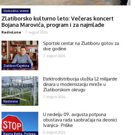
Slobodno vreme
Zlatiborsko kulturno leto: Večeras koncert
Bojana Marovića, program i za najmlađe
RadioLuna
-
7. avgust 2026.
Sportski centar na Zlatiboru gotov za
dve godine
7. avgust 2026.
Zlatibor/Čajetina
Elektrodistribucija uložila 1,2 milijarde
dinara u modernizaciju mreže u
Zlatiborskom okrugu
7. avgust 2026.
Naslovna
U nedelju 09. avgusta potpuna
obustava rada saobraćaja na deonici
Ivanjica- Prilike
6. avgust 2026.
Bajina Bašta, Požega,