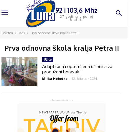
92 i 103,6 Mhz
27 godina u punoj
brzini!
Početna
Tags
Prva odnovna škola kralja Petra II
Prva odnovna škola kralja Petra II
Užice
Adaptirana i opremljena učionica za
produženi boravak
Milka Hobetko
-
12. februar 2024.
- Advertisement -