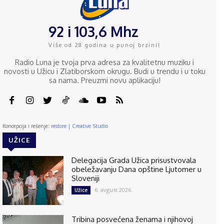
92 i 103,6 Mhz
Više od 28 godina u punoj brzini!
Radio Luna je tvoja prva adresa za kvalitetnu muziku i
novosti u Užicu i Zlatiborskom okrugu. Budi u trendu i u toku
sa nama. Preuzmi novu aplikaciju!
Koncepcija i rešenje:
restore | Creative Studio
UŽICE
Delegacija Grada Užica prisustvovala
obeležavanju Dana opštine Ljutomer u
Sloveniji
6. avgust 2026.
Užice
Tribina posvećena ženama i njihovoj