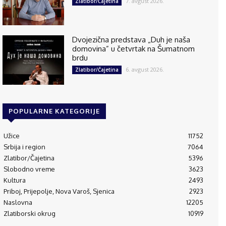
7. avgust 2026.
Zlatibor/Čajetina
Dvojezična predstava „Duh je naša
domovina” u četvrtak na Šumatnom
brdu
6. avgust 2026.
Zlatibor/Čajetina
POPULARNE KATEGORIJE
Užice
11752
Srbija i region
7064
Zlatibor/Čajetina
5396
Slobodno vreme
3623
Kultura
2493
Priboj, Prijepolje, Nova Varoš, Sjenica
2923
Naslovna
12205
Zlatiborski okrug
10919