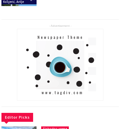
Kosjerić, Arilje
- Advertisement -
Editor Picks
Slobodno vreme