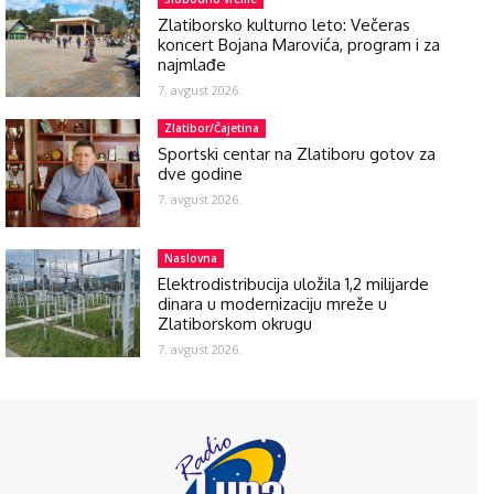
Zlatiborsko kulturno leto: Večeras
koncert Bojana Marovića, program i za
najmlađe
7. avgust 2026.
Zlatibor/Čajetina
Sportski centar na Zlatiboru gotov za
dve godine
7. avgust 2026.
Naslovna
Elektrodistribucija uložila 1,2 milijarde
dinara u modernizaciju mreže u
Zlatiborskom okrugu
7. avgust 2026.