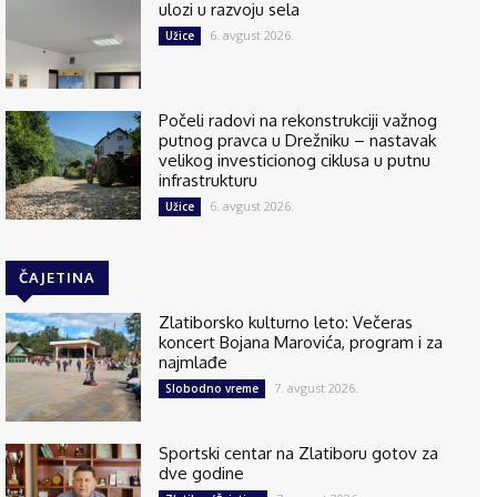
ulozi u razvoju sela
6. avgust 2026.
Užice
Počeli radovi na rekonstrukciji važnog
putnog pravca u Drežniku – nastavak
velikog investicionog ciklusa u putnu
infrastrukturu
6. avgust 2026.
Užice
ČAJETINA
Zlatiborsko kulturno leto: Večeras
koncert Bojana Marovića, program i za
najmlađe
7. avgust 2026.
Slobodno vreme
Sportski centar na Zlatiboru gotov za
dve godine