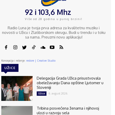
92 i 103,6 Mhz
Više od 28 godina u punoj brzini!
Radio Luna je tvoja prva adresa za kvalitetnu muziku i
novosti u Užicu i Zlatiborskom okrugu. Budi u trendu i u toku
sa nama. Preuzmi novu aplikaciju!
Koncepcija i rešenje:
restore | Creative Studio
UŽICE
Delegacija Grada Užica prisustvovala
obeležavanju Dana opštine Ljutomer u
Sloveniji
6. avgust 2026.
Užice
Tribina posvećena ženama i njihovoj
ulozi u razvoju sela