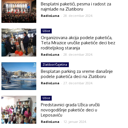
Besplatni paketići, pesma i radost za
najmlađe na Zlatiboru
RadioLuna
-
28. decembar 2024.
Užice
Organizovana akcija podele paketića,
Teta Mrazice uručile paketiće deci bez
roditeljskog staranja
RadioLuna
-
28. decembar 2024.
Zlatibor/Čajetina
Besplatan parking za vreme današnje
podele paketića deci na Zlatiboru
RadioLuna
-
27. decembar 2024.
Užice
Predstavnici grada Užica uručili
novogodišnje paketiće deci u
Leposaviću
RadioLuna
-
12. januar 2024.