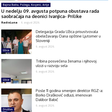
Bajina Bašta, Požega, Kosjerić, Arilje
U nedelju 09. avgusta potpuna obustava rada
saobraćaja na deonici Ivanjica- Prilike
RadioLuna
-
6. avgust 2026.
Delegacija Grada Užica prisustvovala
obeležavanju Dana opštine Ljutomer u
Sloveniji
6. avgust 2026.
Užice
Tribina posvećena ženama i njihovoj
ulozi u razvoju sela
6. avgust 2026.
Užice
Posle 11 godina smenjen direktor RGZ-a:
Borko Drašković odlazi, imenovan
Dalibor Babić
6. avgust 2026.
Društvo