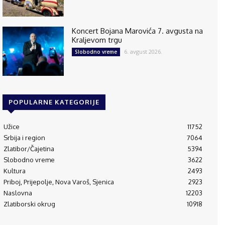
Koncert Bojana Marovića 7. avgusta na
Kraljevom trgu
6. avgust 2026.
Slobodno vreme
POPULARNE KATEGORIJE
Užice
11752
Srbija i region
7064
Zlatibor/Čajetina
5394
Slobodno vreme
3622
Kultura
2493
Priboj, Prijepolje, Nova Varoš, Sjenica
2923
Naslovna
12203
Zlatiborski okrug
10918