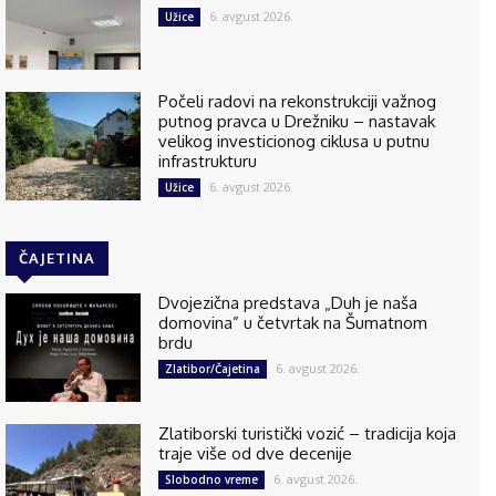
6. avgust 2026.
Užice
Počeli radovi na rekonstrukciji važnog
putnog pravca u Drežniku – nastavak
velikog investicionog ciklusa u putnu
infrastrukturu
6. avgust 2026.
Užice
ČAJETINA
Dvojezična predstava „Duh je naša
domovina” u četvrtak na Šumatnom
brdu
6. avgust 2026.
Zlatibor/Čajetina
Zlatiborski turistički vozić – tradicija koja
traje više od dve decenije
6. avgust 2026.
Slobodno vreme