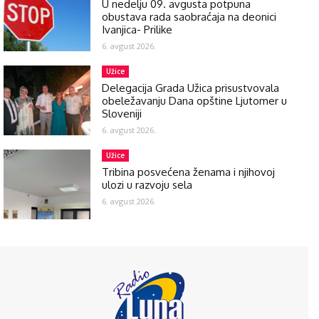
U nedelju 09. avgusta potpuna
obustava rada saobraćaja na deonici
Ivanjica- Prilike
6. avgust 2026.
Užice
Delegacija Grada Užica prisustvovala
obeležavanju Dana opštine Ljutomer u
Sloveniji
6. avgust 2026.
Užice
Tribina posvećena ženama i njihovoj
ulozi u razvoju sela
6. avgust 2026.