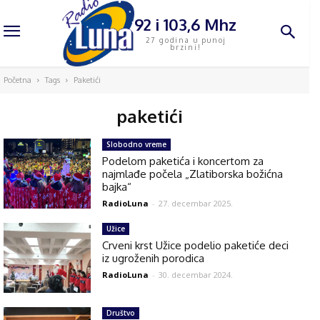
92 i 103,6 Mhz
27 godina u punoj
brzini!
Početna
Tags
Paketići
paketići
Slobodno vreme
Podelom paketića i koncertom za
najmlađe počela „Zlatiborska božićna
bajka“
RadioLuna
-
27. decembar 2025.
Užice
Crveni krst Užice podelio paketiće deci
iz ugroženih porodica
RadioLuna
-
30. decembar 2024.
Društvo