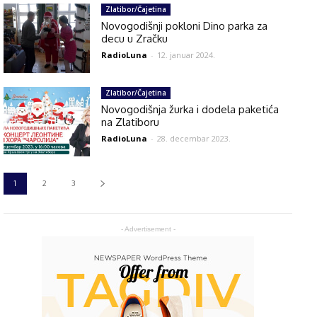
Zlatibor/Čajetina
Novogodišnji pokloni Dino parka za
decu u Zračku
RadioLuna
-
12. januar 2024.
Zlatibor/Čajetina
Novogodišnja žurka i dodela paketića
na Zlatiboru
RadioLuna
-
28. decembar 2023.
1
2
3
- Advertisement -