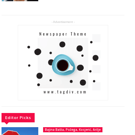
- Advertisement -
Editor Picks
Bajina Bašta, Požega, Kosjerić, Arilje