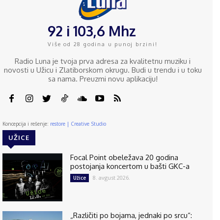
92 i 103,6 Mhz
Više od 28 godina u punoj brzini!
Radio Luna je tvoja prva adresa za kvalitetnu muziku i
novosti u Užicu i Zlatiborskom okrugu. Budi u trendu i u toku
sa nama. Preuzmi novu aplikaciju!
Koncepcija i rešenje:
restore | Creative Studio
UŽICE
Focal Point obeležava 20 godina
postojanja koncertom u bašti GKC-a
8. avgust 2026.
Užice
„Različiti po bojama, jednaki po srcu“: