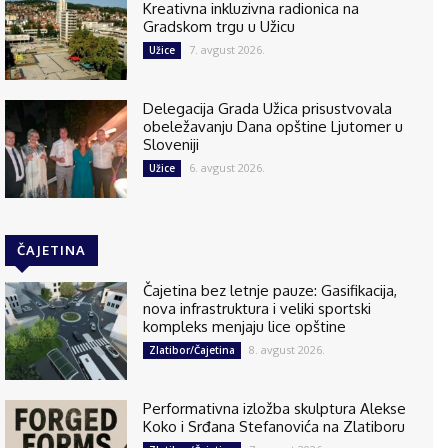
Kreativna inkluzivna radionica na
Gradskom trgu u Užicu
7. avgust 2026.
Užice
Delegacija Grada Užica prisustvovala
obeležavanju Dana opštine Ljutomer u
Sloveniji
6. avgust 2026.
Užice
ČAJETINA
Čajetina bez letnje pauze: Gasifikacija,
nova infrastruktura i veliki sportski
kompleks menjaju lice opštine
8. avgust 2026.
Zlatibor/Čajetina
Performativna izložba skulptura Alekse
Koko i Srđana Stefanovića na Zlatiboru