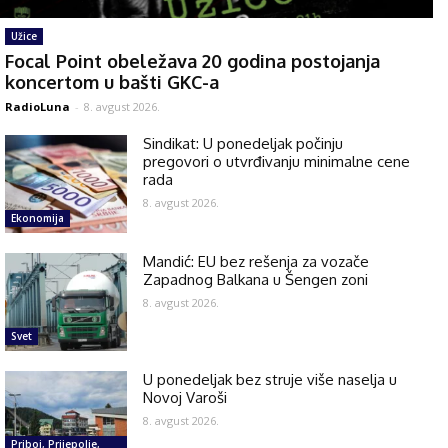
Užice
Focal Point obeležava 20 godina postojanja
koncertom u bašti GKC-a
RadioLuna
-
8. avgust 2026.
Sindikat: U ponedeljak počinju
pregovori o utvrđivanju minimalne cene
rada
8. avgust 2026.
Ekonomija
Mandić: EU bez rešenja za vozače
Zapadnog Balkana u Šengen zoni
8. avgust 2026.
Svet
U ponedeljak bez struje više naselja u
Novoj Varoši
8. avgust 2026.
Priboj, Prijepolje,