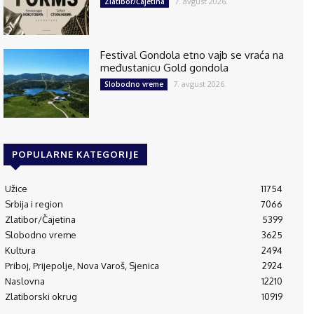
7. avgust 2026.
Zlatibor/Čajetina
Festival Gondola etno vajb se vraća na
međustanicu Gold gondola
7. avgust 2026.
Slobodno vreme
POPULARNE KATEGORIJE
Užice
11754
Srbija i region
7066
Zlatibor/Čajetina
5399
Slobodno vreme
3625
Kultura
2494
Priboj, Prijepolje, Nova Varoš, Sjenica
2924
Naslovna
12210
Zlatiborski okrug
10919