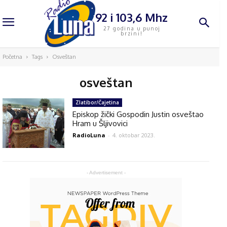
92 i 103,6 Mhz
27 godina u punoj
brzini!
Početna
Tags
Osveštan
osveštan
Zlatibor/Čajetina
Episkop žički Gospodin Justin osveštao
Hram u Šljivovici
RadioLuna
-
4. oktobar 2023.
- Advertisement -