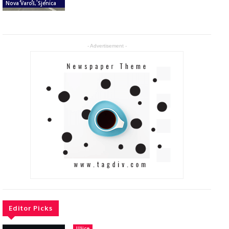
Nova Varoš, Sjenica
- Advertisement -
Editor Picks
Užice