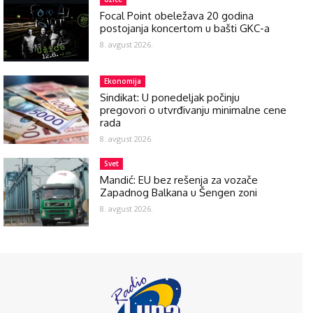
Focal Point obeležava 20 godina
postojanja koncertom u bašti GKC-a
8. avgust 2026.
Ekonomija
Sindikat: U ponedeljak počinju
pregovori o utvrđivanju minimalne cene
rada
8. avgust 2026.
Svet
Mandić: EU bez rešenja za vozače
Zapadnog Balkana u Šengen zoni
8. avgust 2026.