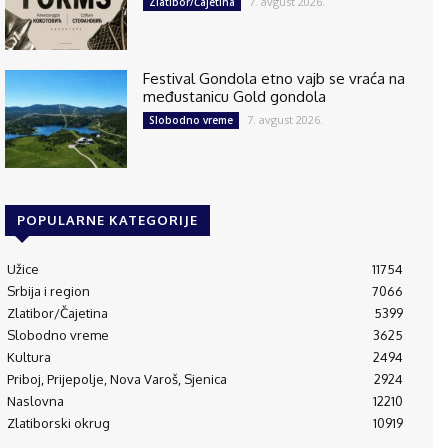
7. avgust 2026.
Zlatibor/Čajetina
Festival Gondola etno vajb se vraća na
međustanicu Gold gondola
7. avgust 2026.
Slobodno vreme
POPULARNE KATEGORIJE
Užice
11754
Srbija i region
7066
Zlatibor/Čajetina
5399
Slobodno vreme
3625
Kultura
2494
Priboj, Prijepolje, Nova Varoš, Sjenica
2924
Naslovna
12210
Zlatiborski okrug
10919