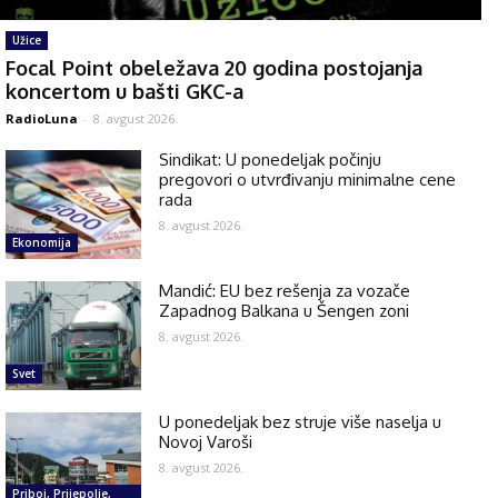
Užice
Focal Point obeležava 20 godina postojanja
koncertom u bašti GKC-a
RadioLuna
-
8. avgust 2026.
Sindikat: U ponedeljak počinju
pregovori o utvrđivanju minimalne cene
rada
8. avgust 2026.
Ekonomija
Mandić: EU bez rešenja za vozače
Zapadnog Balkana u Šengen zoni
8. avgust 2026.
Svet
U ponedeljak bez struje više naselja u
Novoj Varoši
8. avgust 2026.
Priboj, Prijepolje,