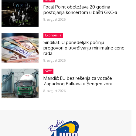
Focal Point obeležava 20 godina
postojanja koncertom u bašti GKC-a
8. avgust 2026.
Ekonomija
Sindikat: U ponedeljak počinju
pregovori o utvrđivanju minimalne cene
rada
8. avgust 2026.
Svet
Mandić: EU bez rešenja za vozače
Zapadnog Balkana u Šengen zoni
8. avgust 2026.