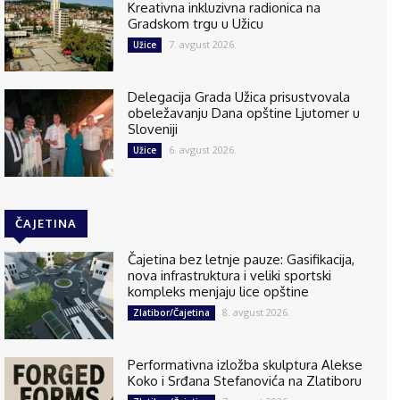
Kreativna inkluzivna radionica na
Gradskom trgu u Užicu
7. avgust 2026.
Užice
Delegacija Grada Užica prisustvovala
obeležavanju Dana opštine Ljutomer u
Sloveniji
6. avgust 2026.
Užice
ČAJETINA
Čajetina bez letnje pauze: Gasifikacija,
nova infrastruktura i veliki sportski
kompleks menjaju lice opštine
8. avgust 2026.
Zlatibor/Čajetina
Performativna izložba skulptura Alekse
Koko i Srđana Stefanovića na Zlatiboru