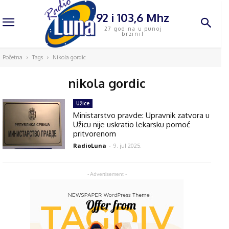
92 i 103,6 Mhz
27 godina u punoj
brzini!
Početna
Tags
Nikola gordic
nikola gordic
Užice
Ministarstvo pravde: Upravnik zatvora u
Užicu nije uskratio lekarsku pomoć
pritvorenom
RadioLuna
-
9. jul 2025.
- Advertisement -