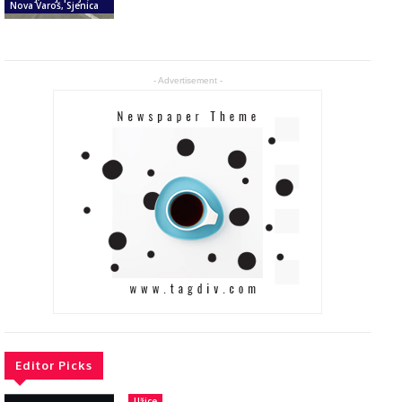
Nova Varoš, Sjenica
- Advertisement -
Editor Picks
Užice