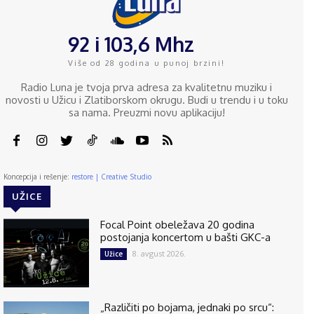
92 i 103,6 Mhz
Više od 28 godina u punoj brzini!
Radio Luna je tvoja prva adresa za kvalitetnu muziku i
novosti u Užicu i Zlatiborskom okrugu. Budi u trendu i u toku
sa nama. Preuzmi novu aplikaciju!
Koncepcija i rešenje:
restore | Creative Studio
UŽICE
Focal Point obeležava 20 godina
postojanja koncertom u bašti GKC-a
8. avgust 2026.
Užice
„Različiti po bojama, jednaki po srcu“: