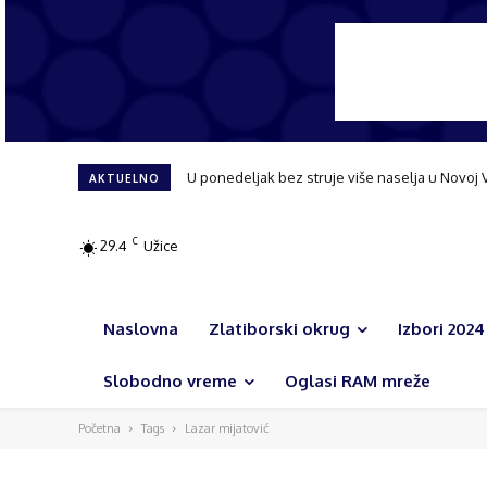
U ponedeljak bez struje više naselja u Novoj 
AKTUELNO
C
29.4
Užice
Naslovna
Zlatiborski okrug
Izbori 2024
Slobodno vreme
Oglasi RAM mreže
Početna
Tags
Lazar mijatović