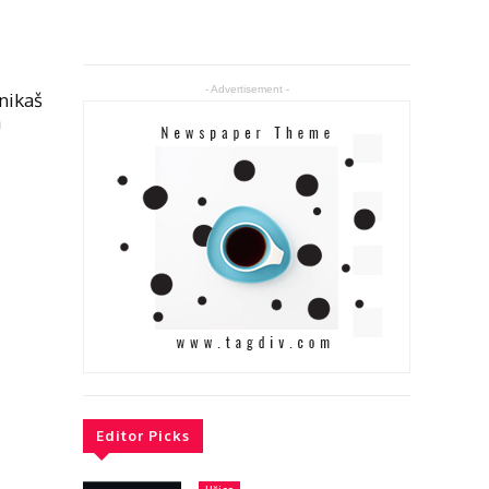
- Advertisement -
nikaš
a
Editor Picks