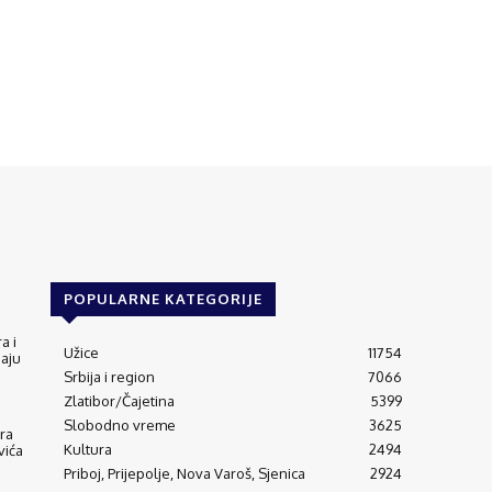
POPULARNE KATEGORIJE
a i
Užice
11754
jaju
Srbija i region
7066
Zlatibor/Čajetina
5399
Slobodno vreme
3625
ra
Kultura
2494
vića
Priboj, Prijepolje, Nova Varoš, Sjenica
2924