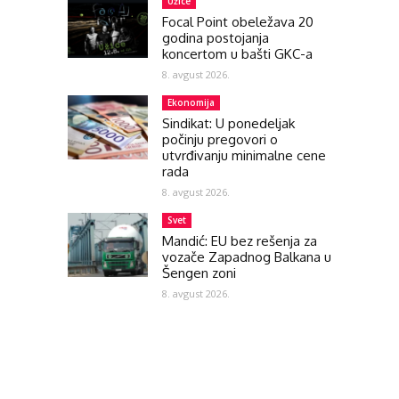
Užice
Focal Point obeležava 20
godina postojanja
koncertom u bašti GKC-a
8. avgust 2026.
Ekonomija
Sindikat: U ponedeljak
počinju pregovori o
utvrđivanju minimalne cene
rada
8. avgust 2026.
Svet
Mandić: EU bez rešenja za
vozače Zapadnog Balkana u
Šengen zoni
8. avgust 2026.