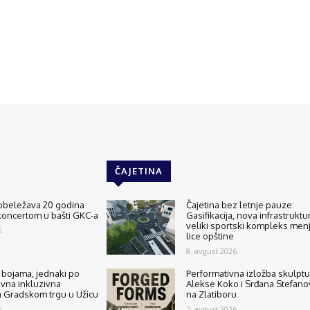
ČAJETINA
 obeležava 20 godina
Čajetina bez letnje pauze:
koncertom u bašti GKC-a
Gasifikacija, nova infrastruktur
veliki sportski kompleks men
.
lice opštine
8. avgust 2026.
o bojama, jednaki po
Performativna izložba skulptu
ivna inkluzivna
Alekse Koko i Srđana Stefano
a Gradskom trgu u Užicu
na Zlatiboru
.
7. avgust 2026.