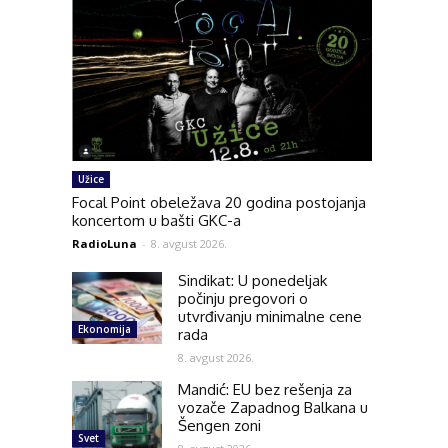
Užice
Focal Point obeležava 20 godina postojanja
koncertom u bašti GKC-a
RadioLuna
-
8. avgust 2026.
Sindikat: U ponedeljak
počinju pregovori o
utvrđivanju minimalne cene
Ekonomija
rada
8. avgust 2026.
Mandić: EU bez rešenja za
vozače Zapadnog Balkana u
Šengen zoni
Svet