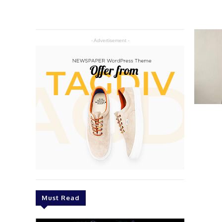
- Advertisement -
Must Read