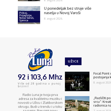
8. avgust 2026.
U ponedeljak bez struje više
naselja u Novoj Varoši
Priboj,
Prijepolje,
Nova Varoš,
8. avgust 2026.
Sjenica
UŽICE
Focal Point
92 i 103,6 Mhz
postojanja 
8. avgust 2026
Više od 28 godina u punoj
brzini!
Radio Luna je tvoja prva
„Različiti p
adresa za kvalitetnu muziku i
srcu“: Kreat
novosti u Užicu i Zlatiborskom
radionica n
okrugu. Budi u trendu i u toku
sa nama. Preuzmi novu
7. avgust 2026