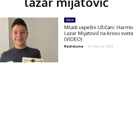
lazar mijatović
Užice
Mladi uspešni Užičani: Harmo
Lazar Mijatović na krovu svet
(VIDEO)
RadioLuna
-
19. februar 2026.