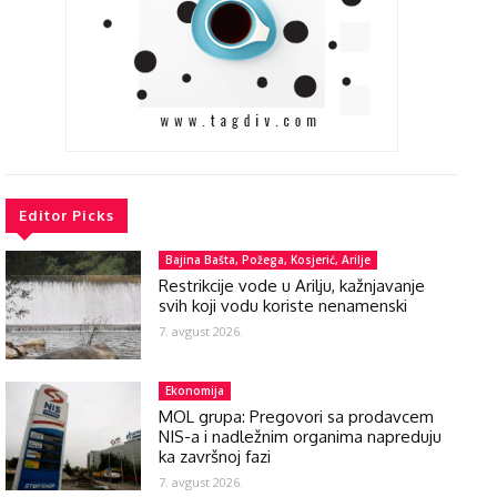
Editor Picks
Bajina Bašta, Požega, Kosjerić, Arilje
Restrikcije vode u Arilju, kažnjavanje
svih koji vodu koriste nenamenski
7. avgust 2026.
Ekonomija
MOL grupa: Pregovori sa prodavcem
NIS-a i nadležnim organima napreduju
ka završnoj fazi
7. avgust 2026.