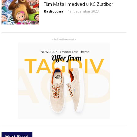
Film Maša i medved u KC Zlatibor
RadioLuna
-
19. decembar 2023.
- Advertisement -
Must Read