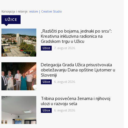
Koncepcija i rešenje:
restore | Creative Studio
UŽICE
„Različiti po bojama, jednaki po srcu“:
Kreativna inkluzivna radionica na
Gradskom trgu u Užicu
7. avgust 2026.
Užice
Delegacija Grada Užica prisustvovala
obeležavanju Dana opštine Ljutomer u
Sloveniji
6. avgust 2026.
Užice
Tribina posvećena ženama i njihovoj
ulozi u razvoju sela
6. avgust 2026.
Užice