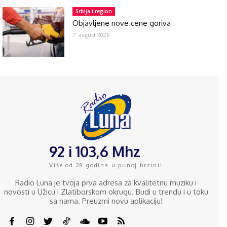
Srbija i region
Objavljene nove cene goriva
7. avgust 2026.
92 i 103,6 Mhz
Više od 28 godina u punoj brzini!
Radio Luna je tvoja prva adresa za kvalitetnu muziku i
novosti u Užicu i Zlatiborskom okrugu. Budi u trendu i u toku
sa nama. Preuzmi novu aplikaciju!