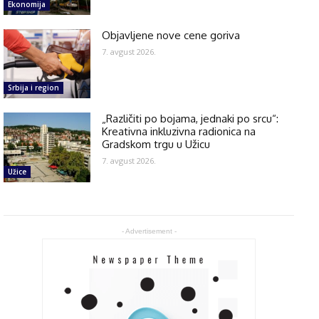
Ekonomija
Objavljene nove cene goriva
7. avgust 2026.
Srbija i region
„Različiti po bojama, jednaki po srcu“:
Kreativna inkluzivna radionica na
Gradskom trgu u Užicu
7. avgust 2026.
Užice
- Advertisement -