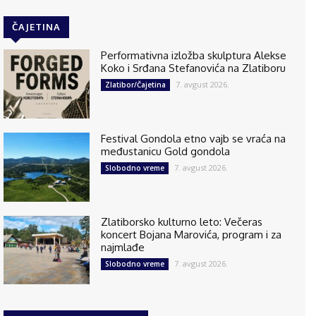
ČAJETINA
Performativna izložba skulptura Alekse
Koko i Srđana Stefanovića na Zlatiboru
7. avgust 2026.
Zlatibor/Čajetina
Festival Gondola etno vajb se vraća na
međustanicu Gold gondola
7. avgust 2026.
Slobodno vreme
Zlatiborsko kulturno leto: Večeras
koncert Bojana Marovića, program i za
najmlađe
7. avgust 2026.
Slobodno vreme