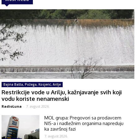
Bajina Bašta, Požega, Kosjerić, Arilje
Restrikcije vode u Arilju, kažnjavanje svih koji
vodu koriste nenamenski
RadioLuna
-
7. avgust 2026.
MOL grupa: Pregovori sa prodavcem
NIS-a i nadležnim organima napreduju
ka završnoj fazi
7. avgust 2026.