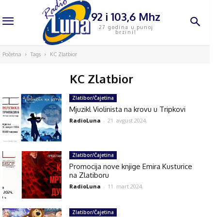
92 i 103,6 Mhz
27 godina u punoj
brzini!
Početna
Tags
KC Zlatbior
KC Zlatbior
Zlatibor/Čajetina
Mjuzikl Violinista na krovu u Tripkovi
RadioLuna
-
21. avgust 2024.
Zlatibor/Čajetina
Promocija nove knjige Emira Kusturice
na Zlatiboru
RadioLuna
-
11. mart 2024.
Zlatibor/Čajetina