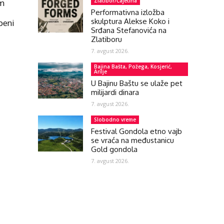
Zlatibor/Čajetina
im
Performativna izložba
skulptura Alekse Koko i
peni
Srđana Stefanovića na
Zlatiboru
7. avgust 2026.
Bajina Bašta, Požega, Kosjerić,
Arilje
U Bajinu Baštu se ulaže pet
milijardi dinara
7. avgust 2026.
Slobodno vreme
Festival Gondola etno vajb
se vraća na međustanicu
Gold gondola
7. avgust 2026.