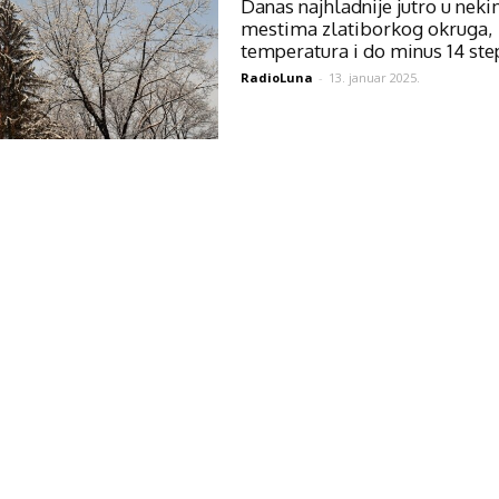
Danas najhladnije jutro u nek
mestima zlatiborkog okruga,
temperatura i do minus 14 ste
RadioLuna
-
13. januar 2025.