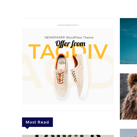
- Advertisement -
Must Read