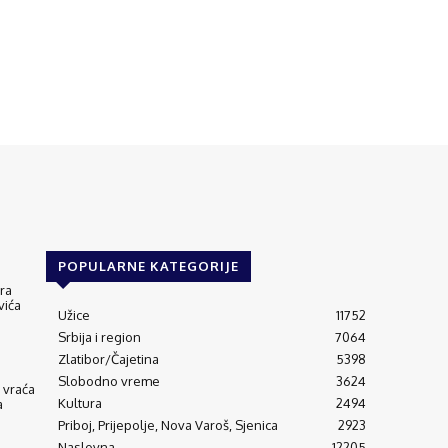
POPULARNE KATEGORIJE
ra
vića
Užice
11752
Srbija i region
7064
Zlatibor/Čajetina
5398
Slobodno vreme
3624
 vraća
Kultura
2494
a
Priboj, Prijepolje, Nova Varoš, Sjenica
2923
Naslovna
12205