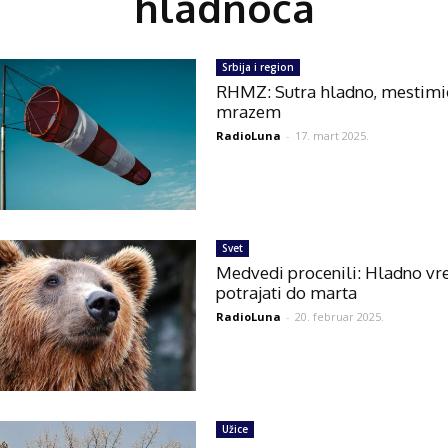
hladnoća
Srbija i region
RHMZ: Sutra hladno, mestimi
mrazem
RadioLuna
-
17. mart 2025.
Svet
Medvedi procenili: Hladno vr
potrajati do marta
RadioLuna
-
20. februar 2025.
Užice