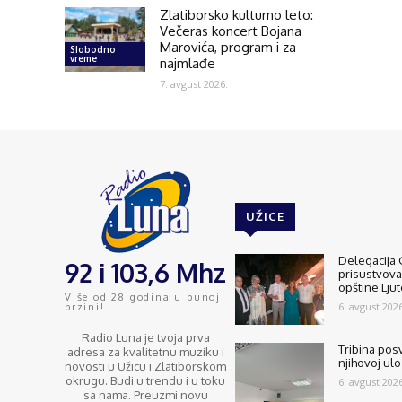
Zlatiborsko kulturno leto:
Večeras koncert Bojana
Marovića, program i za
Slobodno
vreme
najmlađe
7. avgust 2026.
UŽICE
Delegacija 
92 i 103,6 Mhz
prisustvov
opštine Lju
Više od 28 godina u punoj
6. avgust 2026
brzini!
Radio Luna je tvoja prva
Tribina pos
adresa za kvalitetnu muziku i
njihovoj ulo
novosti u Užicu i Zlatiborskom
okrugu. Budi u trendu i u toku
6. avgust 2026
sa nama. Preuzmi novu