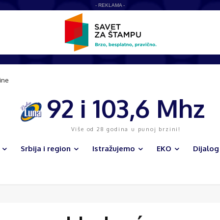
- REKLAMA -
ine
92 i 103,6 Mhz
Više od 28 godina u punoj brzini!
Srbija i region
Istražujemo
EKO
Dijalog