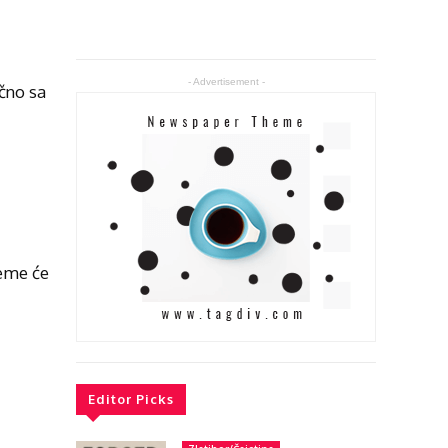
- Advertisement -
čno sa
eme će
Editor Picks