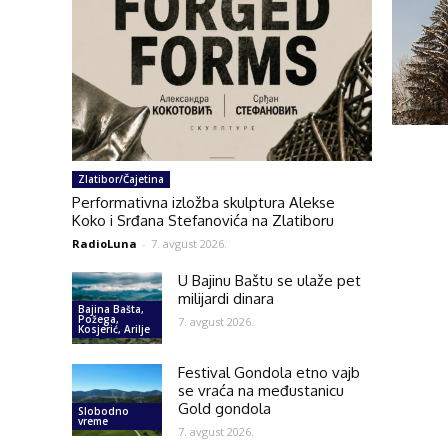
Zlatibor/Čajetina
Performativna izložba skulptura Alekse
Koko i Srđana Stefanovića na Zlatiboru
RadioLuna
-
7. avgust 2026.
U Bajinu Baštu se ulaže pet
milijardi dinara
Bajina Bašta,
Požega,
7. avgust 2026.
Kosjerić, Arilje
Festival Gondola etno vajb
se vraća na međustanicu
Gold gondola
Slobodno
vreme
7. avgust 2026.