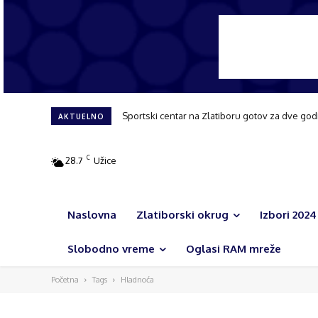
Sportski centar na Zlatiboru gotov za dve god
AKTUELNO
C
28.7
Užice
Naslovna
Zlatiborski okrug
Izbori 2024
Slobodno vreme
Oglasi RAM mreže
Početna
Tags
Hladnoća