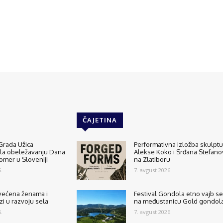
ČAJETINA
Grada Užica
Performativna izložba skulptu
ala obeležavanju Dana
Alekse Koko i Srđana Stefano
tomer u Sloveniji
na Zlatiboru
.
7. avgust 2026.
većena ženama i
Festival Gondola etno vajb se
zi u razvoju sela
na međustanicu Gold gondol
.
7. avgust 2026.