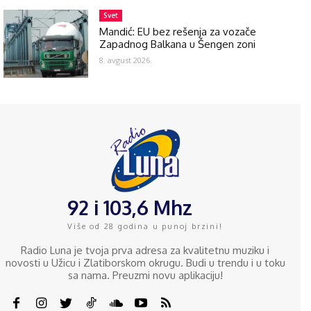
Svet
Mandić: EU bez rešenja za vozače
Zapadnog Balkana u Šengen zoni
8. avgust 2026.
92 i 103,6 Mhz
Više od 28 godina u punoj brzini!
Radio Luna je tvoja prva adresa za kvalitetnu muziku i
novosti u Užicu i Zlatiborskom okrugu. Budi u trendu i u toku
sa nama. Preuzmi novu aplikaciju!