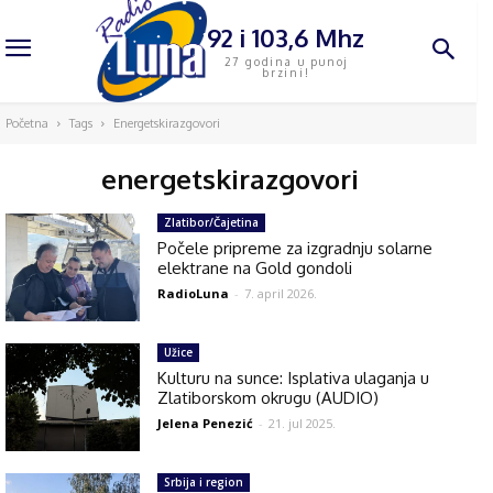
92 i 103,6 Mhz
27 godina u punoj
brzini!
Početna
Tags
Energetskirazgovori
energetskirazgovori
Zlatibor/Čajetina
Počele pripreme za izgradnju solarne
elektrane na Gold gondoli
RadioLuna
-
7. april 2026.
Užice
Kulturu na sunce: Isplativa ulaganja u
Zlatiborskom okrugu (AUDIO)
Jelena Penezić
-
21. jul 2025.
Srbija i region