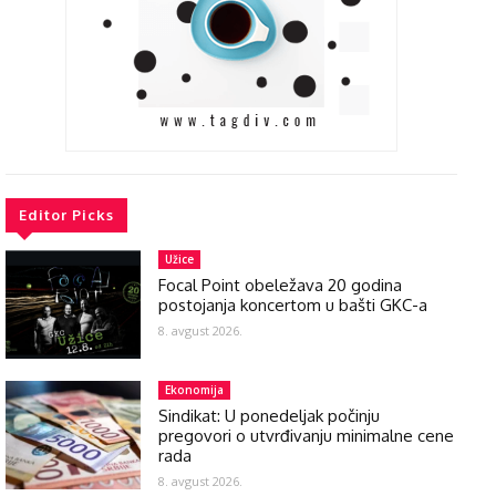
Editor Picks
Užice
Focal Point obeležava 20 godina
postojanja koncertom u bašti GKC-a
8. avgust 2026.
Ekonomija
Sindikat: U ponedeljak počinju
pregovori o utvrđivanju minimalne cene
rada
8. avgust 2026.