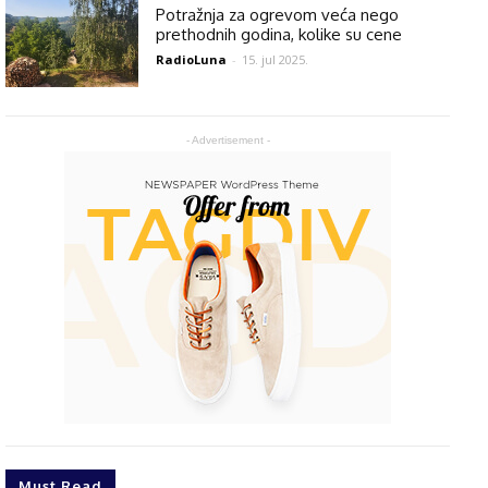
Potražnja za ogrevom veća nego
prethodnih godina, kolike su cene
RadioLuna
-
15. jul 2025.
- Advertisement -
Must Read