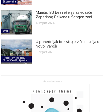
Ekonomija
Mandić: EU bez rešenja za vozače
Zapadnog Balkana u Šengen zoni
8. avgust 2026.
Svet
U ponedeljak bez struje više naselja u
Novoj Varoši
8. avgust 2026.
Priboj, Prijepolje,
Nova Varoš, Sjenica
- Advertisement -