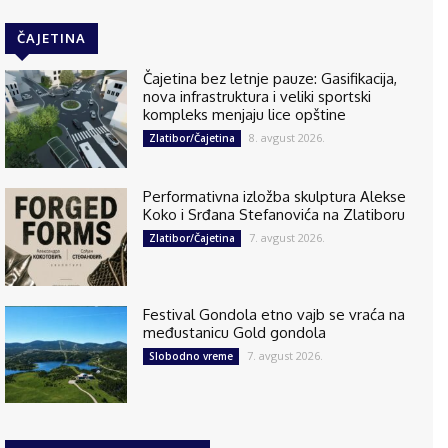
ČAJETINA
Čajetina bez letnje pauze: Gasifikacija,
nova infrastruktura i veliki sportski
kompleks menjaju lice opštine
8. avgust 2026.
Zlatibor/Čajetina
Performativna izložba skulptura Alekse
Koko i Srđana Stefanovića na Zlatiboru
7. avgust 2026.
Zlatibor/Čajetina
Festival Gondola etno vajb se vraća na
međustanicu Gold gondola
7. avgust 2026.
Slobodno vreme