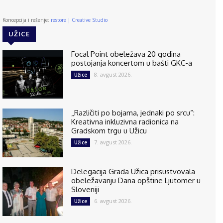
Koncepcija i rešenje:
restore | Creative Studio
UŽICE
Focal Point obeležava 20 godina
postojanja koncertom u bašti GKC-a
8. avgust 2026.
Užice
„Različiti po bojama, jednaki po srcu“:
Kreativna inkluzivna radionica na
Gradskom trgu u Užicu
7. avgust 2026.
Užice
Delegacija Grada Užica prisustvovala
obeležavanju Dana opštine Ljutomer u
Sloveniji
6. avgust 2026.
Užice