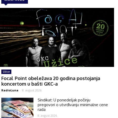
Užice
Focal Point obeležava 20 godina postojanja
koncertom u bašti GKC-a
RadioLuna
-
8. avgust 2026.
Sindikat: U ponedeljak počinju
pregovori o utvrđivanju minimalne cene
rada
8. avgust 2026.