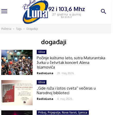
92 i 103,6 Mhz
27 godina u punoj
brzini!
Početna
Tags
Događaji
događaji
Užice
Počinje kulturno leto, sutra Maturantska
žurka u četvrtak koncert Alena
Islamovića
RadioLuna
-
28. maj 2026.
Užice
„Gde ruža i lotos cveta” večeras u
Narodnoj biblioteci
RadioLuna
-
4. maj 2026.
Priboj, Prijepolje, Nova Varoš, Sjenica