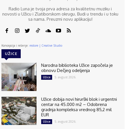
Radio Luna je tvoja prva adresa za kvalitetnu muziku i
novosti u Užicu i Zlatiborskom okrugu. Budi u trendu i u toku
sa nama. Preuzmi novu aplikaciju!
Koncepcija i rešenje:
restore | Creative Studio
UŽICE
Narodna biblioteka Užice započela je
obnovu Dečjeg odeljenja
5. avgust 2026.
Užice
Užice dobija novi hirurški blok i urgentni
centar na 45.000 m2 – Odobrena
gradnja kompleksa vrednog 85,2 mil
EUR
5. avgust 2026.
Užice