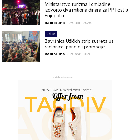
Ministarstvo turizma i omladine
izdvojilo dva miliona dinara za PP Fest u
Prijepolju
RadioLuna
-
29. april 2026.
Užice
Završnica Užičkih strip susreta uz
radionice, panele i promocije
RadioLuna
-
29. april 2026.
- Advertisement -