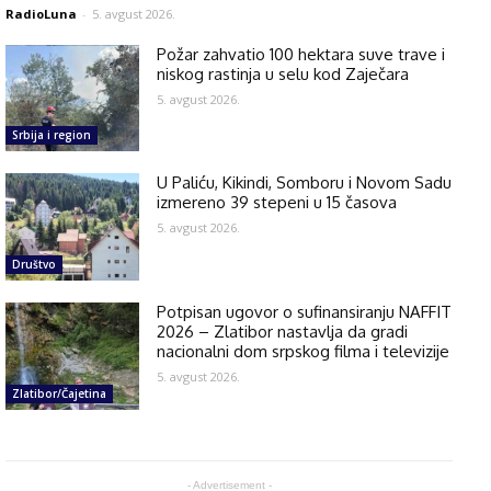
RadioLuna
-
5. avgust 2026.
Požar zahvatio 100 hektara suve trave i
niskog rastinja u selu kod Zaječara
5. avgust 2026.
Srbija i region
U Paliću, Kikindi, Somboru i Novom Sadu
izmereno 39 stepeni u 15 časova
5. avgust 2026.
Društvo
Potpisan ugovor o sufinansiranju NAFFIT
2026 – Zlatibor nastavlja da gradi
nacionalni dom srpskog filma i televizije
5. avgust 2026.
Zlatibor/Čajetina
- Advertisement -