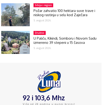
Srbija i region
Požar zahvatio 100 hektara suve trave i
niskog rastinja u selu kod Zaječara
5. avgust 2026.
Društvo
U Paliću, Kikindi, Somboru i Novom Sadu
izmereno 39 stepeni u 15 časova
5. avgust 2026.
92 i 103,6 Mhz
Više od 28 godina u punoj brzini!