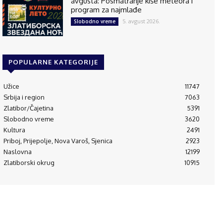
avgusta: Posmatranje kiše meteora i
program za najmlađe
5. avgust 2026.
Slobodno vreme
POPULARNE KATEGORIJE
Užice
11747
Srbija i region
7063
Zlatibor/Čajetina
5391
Slobodno vreme
3620
Kultura
2491
Priboj, Prijepolje, Nova Varoš, Sjenica
2923
Naslovna
12199
Zlatiborski okrug
10915
© 1995-2024 Luna Press d.o.o i RAM Radio Media Mreža d.o.o., Užice
(RS)
Početna
O
Kontakt
Impressum
Politika
Aplikacija