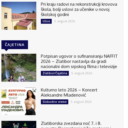
Pri kraju radovi na rekonstrukciji krovova
škola, bolji uslovi za učenike u novoj
školskoj godini
5. avgust 2026.
Užice
ČAJETINA
Potpisan ugovor o sufinansiranju NAFFIT
2026 – Zlatibor nastavlja da gradi
nacionalni dom srpskog filma i televizije
5. avgust 2026.
Zlatibor/Čajetina
Kulturno leto 2026 – Koncert
Aleksandre Mladenović
5. avgust 2026.
Slobodno vreme
Zlatiborska zvezdana noć 7. i 8.