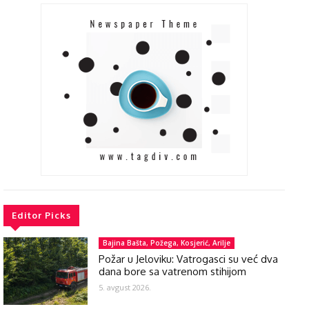
Editor Picks
Bajina Bašta, Požega, Kosjerić, Arilje
Požar u Jeloviku: Vatrogasci su već dva
dana bore sa vatrenom stihijom
5. avgust 2026.