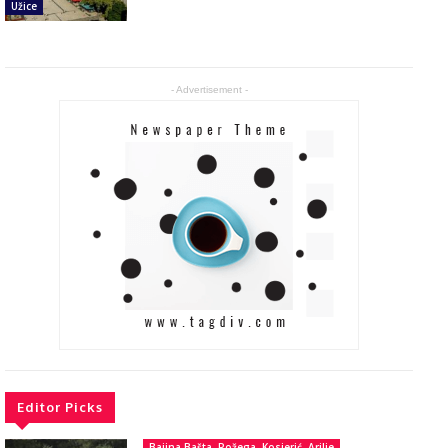
Užice
- Advertisement -
Editor Picks
Bajina Bašta, Požega, Kosjerić, Arilje