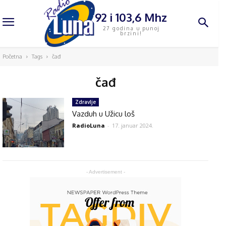
92 i 103,6 Mhz
27 godina u punoj
brzini!
Početna
Tags
čađ
čađ
Zdravlje
Vazduh u Užicu loš
RadioLuna
-
17. januar 2024.
- Advertisement -