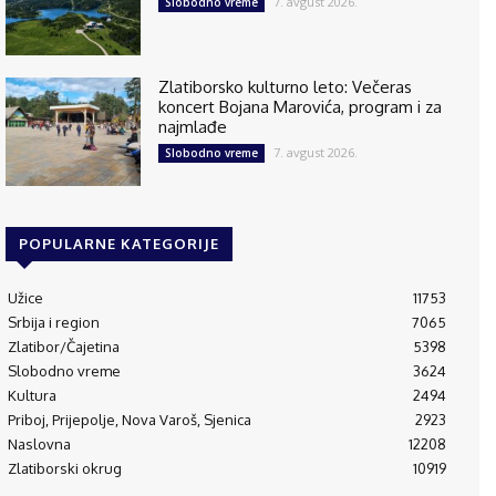
7. avgust 2026.
Slobodno vreme
Zlatiborsko kulturno leto: Večeras
koncert Bojana Marovića, program i za
najmlađe
7. avgust 2026.
Slobodno vreme
POPULARNE KATEGORIJE
Užice
11753
Srbija i region
7065
Zlatibor/Čajetina
5398
Slobodno vreme
3624
Kultura
2494
Priboj, Prijepolje, Nova Varoš, Sjenica
2923
Naslovna
12208
Zlatiborski okrug
10919