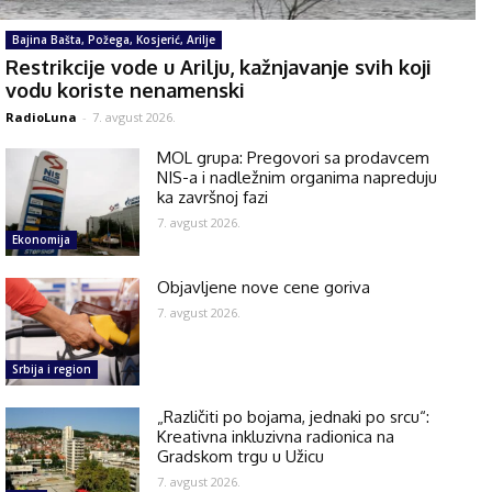
Bajina Bašta, Požega, Kosjerić, Arilje
Restrikcije vode u Arilju, kažnjavanje svih koji
vodu koriste nenamenski
RadioLuna
-
7. avgust 2026.
MOL grupa: Pregovori sa prodavcem
NIS-a i nadležnim organima napreduju
ka završnoj fazi
7. avgust 2026.
Ekonomija
Objavljene nove cene goriva
7. avgust 2026.
Srbija i region
„Različiti po bojama, jednaki po srcu“:
Kreativna inkluzivna radionica na
Gradskom trgu u Užicu
7. avgust 2026.