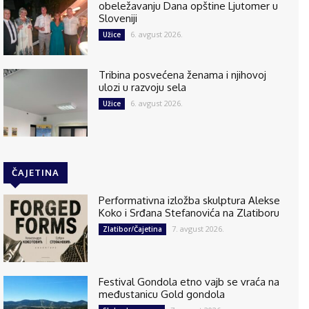
obeležavanju Dana opštine Ljutomer u
Sloveniji
6. avgust 2026.
Užice
Tribina posvećena ženama i njihovoj
ulozi u razvoju sela
6. avgust 2026.
Užice
ČAJETINA
Performativna izložba skulptura Alekse
Koko i Srđana Stefanovića na Zlatiboru
7. avgust 2026.
Zlatibor/Čajetina
Festival Gondola etno vajb se vraća na
međustanicu Gold gondola