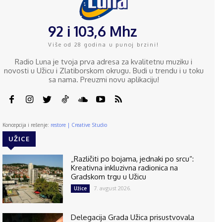
92 i 103,6 Mhz
Više od 28 godina u punoj brzini!
Radio Luna je tvoja prva adresa za kvalitetnu muziku i
novosti u Užicu i Zlatiborskom okrugu. Budi u trendu i u toku
sa nama. Preuzmi novu aplikaciju!
Koncepcija i rešenje:
restore | Creative Studio
UŽICE
„Različiti po bojama, jednaki po srcu“:
Kreativna inkluzivna radionica na
Gradskom trgu u Užicu
7. avgust 2026.
Užice
Delegacija Grada Užica prisustvovala