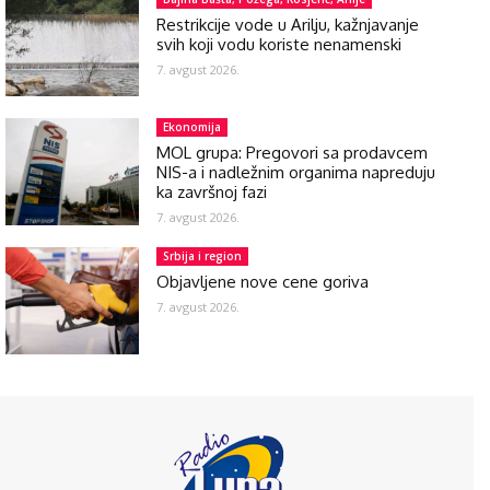
Restrikcije vode u Arilju, kažnjavanje
svih koji vodu koriste nenamenski
7. avgust 2026.
Ekonomija
MOL grupa: Pregovori sa prodavcem
NIS-a i nadležnim organima napreduju
ka završnoj fazi
7. avgust 2026.
Srbija i region
Objavljene nove cene goriva
7. avgust 2026.