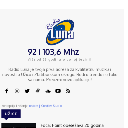
92 i 103,6 Mhz
Više od 28 godina u punoj brzini!
Radio Luna je tvoja prva adresa za kvalitetnu muziku i
novosti u Užicu i Zlatiborskom okrugu. Budi u trendu i u toku
sa nama. Preuzmi novu aplikaciju!
Koncepcija i rešenje:
restore | Creative Studio
UŽICE
Focal Point obeležava 20 godina