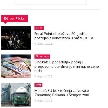
Editor Picks
Užice
Focal Point obeležava 20 godina
postojanja koncertom u bašti GKC-a
8. avgust 2026.
Ekonomija
Sindikat: U ponedeljak počinju
pregovori o utvrđivanju minimalne cene
rada
8. avgust 2026.
Svet
Mandić: EU bez rešenja za vozače
Zapadnog Balkana u Šengen zoni
8. avgust 2026.