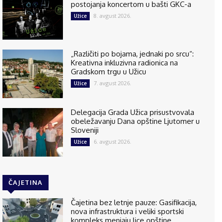
postojanja koncertom u bašti GKC-a
8. avgust 2026.
Užice
„Različiti po bojama, jednaki po srcu“:
Kreativna inkluzivna radionica na
Gradskom trgu u Užicu
7. avgust 2026.
Užice
Delegacija Grada Užica prisustvovala
obeležavanju Dana opštine Ljutomer u
Sloveniji
6. avgust 2026.
Užice
ČAJETINA
Čajetina bez letnje pauze: Gasifikacija,
nova infrastruktura i veliki sportski
kompleks menjaju lice opštine