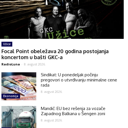
Užice
Focal Point obeležava 20 godina postojanja
koncertom u bašti GKC-a
RadioLuna
-
8. avgust 2026.
Sindikat: U ponedeljak počinju
pregovori o utvrđivanju minimalne cene
rada
8. avgust 2026.
Ekonomija
Mandić: EU bez rešenja za vozače
Zapadnog Balkana u Šengen zoni
8. avgust 2026.