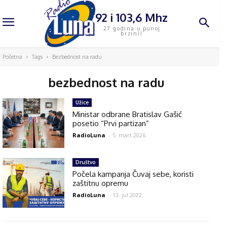
92 i 103,6 Mhz
27 godina u punoj
brzini!
Početna
Tags
Bezbednost na radu
bezbednost na radu
Užice
Ministar odbrane Bratislav Gašić
posetio “Prvi partizan”
RadioLuna
-
5. mart 2026.
Društvo
Počela kampanja Čuvaj sebe, koristi
zaštitnu opremu
RadioLuna
-
13. jul 2022.