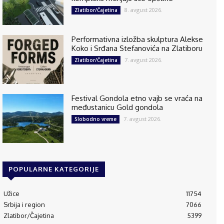
8. avgust 2026.
Zlatibor/Čajetina
Performativna izložba skulptura Alekse
Koko i Srđana Stefanovića na Zlatiboru
7. avgust 2026.
Zlatibor/Čajetina
Festival Gondola etno vajb se vraća na
međustanicu Gold gondola
7. avgust 2026.
Slobodno vreme
POPULARNE KATEGORIJE
Užice
11754
Srbija i region
7066
Zlatibor/Čajetina
5399