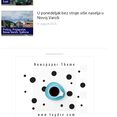
Svet
U ponedeljak bez struje više naselja u
Novoj Varoši
8. avgust 2026.
Priboj, Prijepolje,
Nova Varoš, Sjenica
- Advertisement -