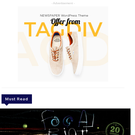
- Advertisement -
Must Read