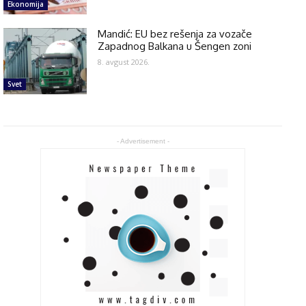
Ekonomija
Mandić: EU bez rešenja za vozače
Zapadnog Balkana u Šengen zoni
8. avgust 2026.
Svet
- Advertisement -