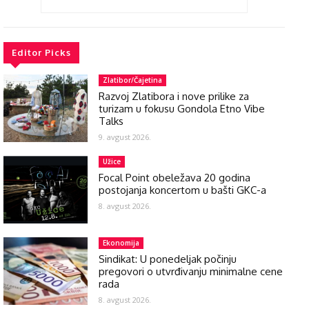
Editor Picks
Zlatibor/Čajetina
Razvoj Zlatibora i nove prilike za
turizam u fokusu Gondola Etno Vibe
Talks
9. avgust 2026.
Užice
Focal Point obeležava 20 godina
postojanja koncertom u bašti GKC-a
8. avgust 2026.
Ekonomija
Sindikat: U ponedeljak počinju
pregovori o utvrđivanju minimalne cene
rada
8. avgust 2026.