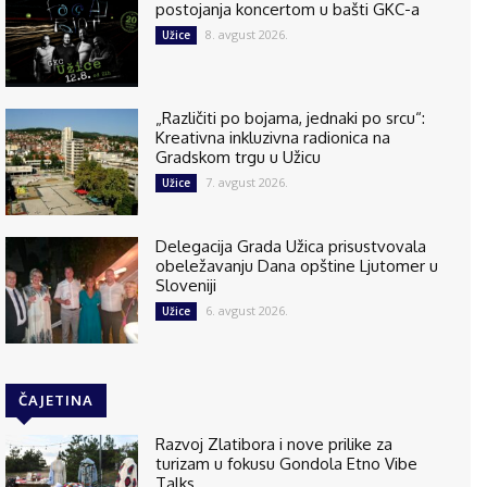
postojanja koncertom u bašti GKC-a
8. avgust 2026.
Užice
„Različiti po bojama, jednaki po srcu“:
Kreativna inkluzivna radionica na
Gradskom trgu u Užicu
7. avgust 2026.
Užice
Delegacija Grada Užica prisustvovala
obeležavanju Dana opštine Ljutomer u
Sloveniji
6. avgust 2026.
Užice
ČAJETINA
Razvoj Zlatibora i nove prilike za
turizam u fokusu Gondola Etno Vibe
Talks