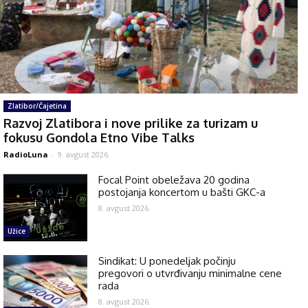
Zlatibor/Čajetina
Razvoj Zlatibora i nove prilike za turizam u
fokusu Gondola Etno Vibe Talks
RadioLuna
-
9. avgust 2026.
Focal Point obeležava 20 godina
postojanja koncertom u bašti GKC-a
8. avgust 2026.
Užice
Sindikat: U ponedeljak počinju
pregovori o utvrđivanju minimalne cene
rada
8. avgust 2026.