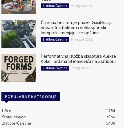
9. avgust 2026.
Zlatibor/Čajetina
Čajetina bez letnje pauze: Gasifikacija,
nova infrastruktura i veliki sportski
kompleks menjaju lice opštine
8. avgust 2026.
Zlatibor/Čajetina
Performativna izložba skulptura Alekse
Koko i Srđana Stefanovića na Zlatiboru
7. avgust 2026.
Zlatibor/Čajetina
POPULARNE KATEGORIJE
Užice
11754
Srbija i region
7066
Zlatibor/Čajetina
5400