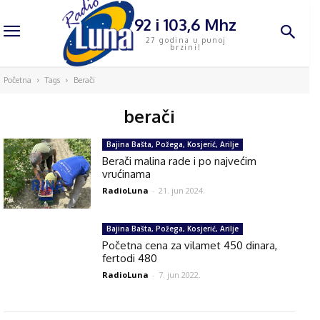
92 i 103,6 Mhz
27 godina u punoj
brzini!
Početna
Tags
Berači
berači
Bajina Bašta, Požega, Kosjerić, Arilje
Berači malina rade i po najvećim
vrućinama
RadioLuna
-
21. jun 2024.
Bajina Bašta, Požega, Kosjerić, Arilje
Početna cena za vilamet 450 dinara,
fertodi 480
RadioLuna
-
7. jun 2022.