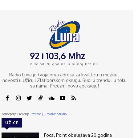
92 i 103,6 Mhz
Više od 28 godina u punoj brzini!
Radio Luna je tvoja prva adresa za kvalitetnu muziku i
novosti u Užicu i Zlatiborskom okrugu. Budi u trendu i u toku
sa nama. Preuzmi novu aplikaciju!
Koncepcija i rešenje:
restore | Creative Studio
UŽICE
Focal Point obeležava 20 godina