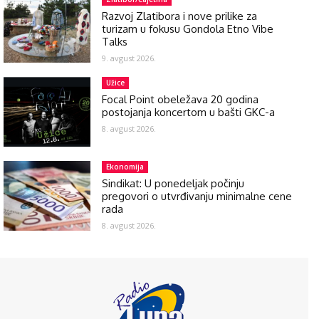
Razvoj Zlatibora i nove prilike za
turizam u fokusu Gondola Etno Vibe
Talks
9. avgust 2026.
Užice
Focal Point obeležava 20 godina
postojanja koncertom u bašti GKC-a
8. avgust 2026.
Ekonomija
Sindikat: U ponedeljak počinju
pregovori o utvrđivanju minimalne cene
rada
8. avgust 2026.