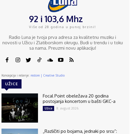
92 i 103,6 Mhz
Više od 28 godina u punoj brzini!
Radio Luna je tvoja prva adresa za kvalitetnu muziku i
novosti u Užicu i Zlatiborskom okrugu. Budi u trendu i u toku
sa nama. Preuzmi novu aplikaciju!
Koncepcija i rešenje:
restore | Creative Studio
UŽICE
Focal Point obeležava 20 godina
postojanja koncertom u bašti GKC-a
8. avgust 2026.
Užice
„Različiti po bojama, jednaki po srcu“: