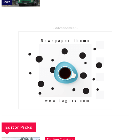
Svet
- Advertisement -
Editor Picks
Zlatibor/Čajetina