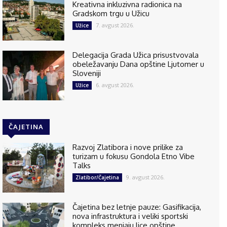
Kreativna inkluzivna radionica na
Gradskom trgu u Užicu
7. avgust 2026.
Užice
Delegacija Grada Užica prisustvovala
obeležavanju Dana opštine Ljutomer u
Sloveniji
6. avgust 2026.
Užice
ČAJETINA
Razvoj Zlatibora i nove prilike za
turizam u fokusu Gondola Etno Vibe
Talks
9. avgust 2026.
Zlatibor/Čajetina
Čajetina bez letnje pauze: Gasifikacija,
nova infrastruktura i veliki sportski
kompleks menjaju lice opštine