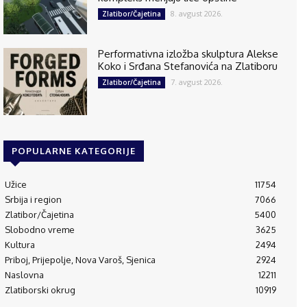
8. avgust 2026.
Zlatibor/Čajetina
Performativna izložba skulptura Alekse
Koko i Srđana Stefanovića na Zlatiboru
7. avgust 2026.
Zlatibor/Čajetina
POPULARNE KATEGORIJE
Užice
11754
Srbija i region
7066
Zlatibor/Čajetina
5400
Slobodno vreme
3625
Kultura
2494
Priboj, Prijepolje, Nova Varoš, Sjenica
2924
Naslovna
12211
Zlatiborski okrug
10919