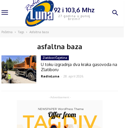
92 i 103,6 Mhz
27 godina u punoj
brzini!
Početna
Tags
Asfaltna baza
asfaltna baza
Zlatibor/Čajetina
U toku izgradnja dva kraka gasovoda na
Zlatiboru
RadioLuna
-
28. april 2026.
- Advertisement -