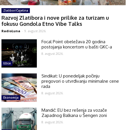
Zlatibor/Čajetina
Razvoj Zlatibora i nove prilike za turizam u
fokusu Gondola Etno Vibe Talks
RadioLuna
-
9. avgust 2026.
Focal Point obeležava 20 godina
postojanja koncertom u bašti GKC-a
8. avgust 2026.
Užice
Sindikat: U ponedeljak počinju
pregovori o utvrđivanju minimalne cene
rada
8. avgust 2026.
Ekonomija
Mandić: EU bez rešenja za vozače
Zapadnog Balkana u Šengen zoni
8. avgust 2026.