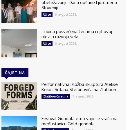
obeležavanju Dana opštine Ljutomer u
Sloveniji
6. avgust 2026.
Užice
Tribina posvećena ženama i njihovoj
ulozi u razvoju sela
6. avgust 2026.
Užice
ČAJETINA
Performativna izložba skulptura Alekse
Koko i Srđana Stefanovića na Zlatiboru
7. avgust 2026.
Zlatibor/Čajetina
Festival Gondola etno vajb se vraća na
međustanicu Gold gondola