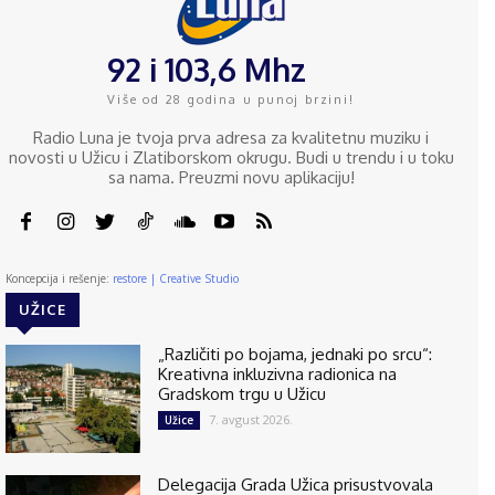
92 i 103,6 Mhz
Više od 28 godina u punoj brzini!
Radio Luna je tvoja prva adresa za kvalitetnu muziku i
novosti u Užicu i Zlatiborskom okrugu. Budi u trendu i u toku
sa nama. Preuzmi novu aplikaciju!
Koncepcija i rešenje:
restore | Creative Studio
UŽICE
„Različiti po bojama, jednaki po srcu“:
Kreativna inkluzivna radionica na
Gradskom trgu u Užicu
7. avgust 2026.
Užice
Delegacija Grada Užica prisustvovala