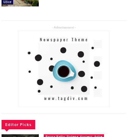
Užice
- Advertisement -
Editor Picks
Bajina Bašta, Požega, Kosjerić, Arilje