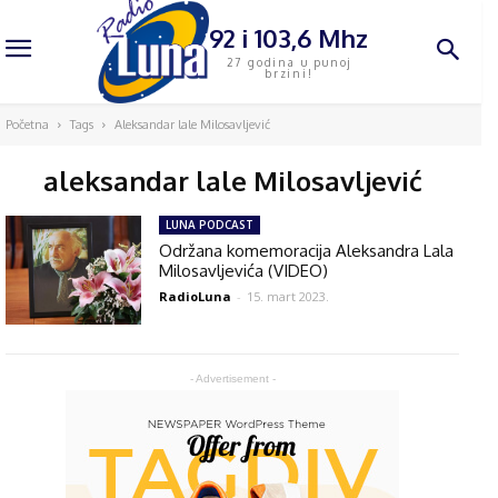
92 i 103,6 Mhz
27 godina u punoj
brzini!
Početna
Tags
Aleksandar lale Milosavljević
aleksandar lale Milosavljević
LUNA PODCAST
Održana komemoracija Aleksandra Lala
Milosavljevića (VIDEO)
RadioLuna
-
15. mart 2023.
- Advertisement -