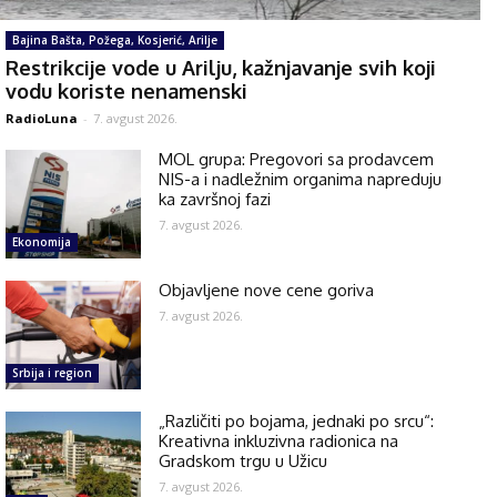
Bajina Bašta, Požega, Kosjerić, Arilje
Restrikcije vode u Arilju, kažnjavanje svih koji
vodu koriste nenamenski
RadioLuna
-
7. avgust 2026.
MOL grupa: Pregovori sa prodavcem
NIS-a i nadležnim organima napreduju
ka završnoj fazi
7. avgust 2026.
Ekonomija
Objavljene nove cene goriva
7. avgust 2026.
Srbija i region
„Različiti po bojama, jednaki po srcu“:
Kreativna inkluzivna radionica na
Gradskom trgu u Užicu
7. avgust 2026.