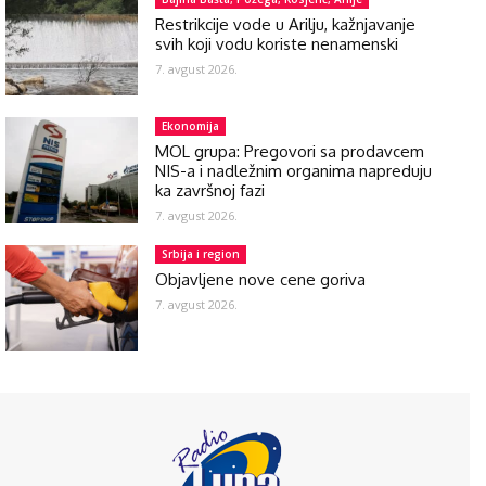
Restrikcije vode u Arilju, kažnjavanje
svih koji vodu koriste nenamenski
7. avgust 2026.
Ekonomija
MOL grupa: Pregovori sa prodavcem
NIS-a i nadležnim organima napreduju
ka završnoj fazi
7. avgust 2026.
Srbija i region
Objavljene nove cene goriva
7. avgust 2026.