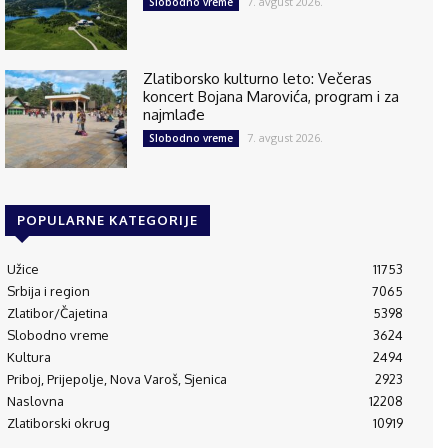
7. avgust 2026.
Slobodno vreme
Zlatiborsko kulturno leto: Večeras
koncert Bojana Marovića, program i za
najmlađe
7. avgust 2026.
Slobodno vreme
POPULARNE KATEGORIJE
Užice
11753
Srbija i region
7065
Zlatibor/Čajetina
5398
Slobodno vreme
3624
Kultura
2494
Priboj, Prijepolje, Nova Varoš, Sjenica
2923
Naslovna
12208
Zlatiborski okrug
10919