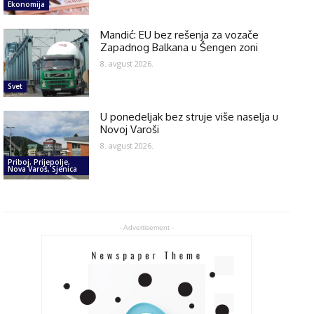
Ekonomija
Mandić: EU bez rešenja za vozače
Zapadnog Balkana u Šengen zoni
8. avgust 2026.
Svet
U ponedeljak bez struje više naselja u
Novoj Varoši
8. avgust 2026.
Priboj, Prijepolje,
Nova Varoš, Sjenica
- Advertisement -