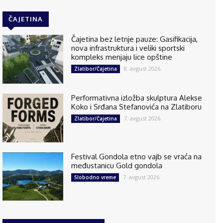
ČAJETINA
Čajetina bez letnje pauze: Gasifikacija,
nova infrastruktura i veliki sportski
kompleks menjaju lice opštine
8. avgust 2026.
Zlatibor/Čajetina
Performativna izložba skulptura Alekse
Koko i Srđana Stefanovića na Zlatiboru
7. avgust 2026.
Zlatibor/Čajetina
Festival Gondola etno vajb se vraća na
međustanicu Gold gondola
7. avgust 2026.
Slobodno vreme