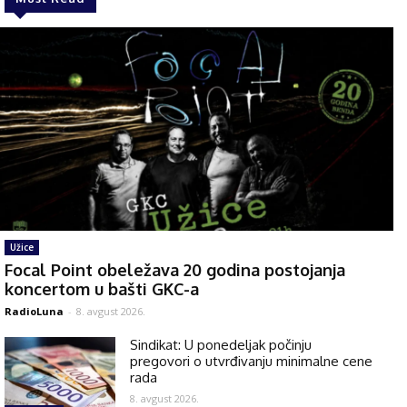
Užice
Focal Point obeležava 20 godina postojanja
koncertom u bašti GKC-a
RadioLuna
-
8. avgust 2026.
Sindikat: U ponedeljak počinju
pregovori o utvrđivanju minimalne cene
rada
8. avgust 2026.