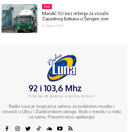
Svet
Mandić: EU bez rešenja za vozače
Zapadnog Balkana u Šengen zoni
8. avgust 2026.
92 i 103,6 Mhz
Više od 28 godina u punoj brzini!
Radio Luna je tvoja prva adresa za kvalitetnu muziku i
novosti u Užicu i Zlatiborskom okrugu. Budi u trendu i u toku
sa nama. Preuzmi novu aplikaciju!