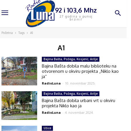
92 i 103,6 Mhz
27 godina u punoj
brzini!
Početna
Tags
A1
A1
Bajina Bašta, Požega, Kosjerić, Arilje
Bajina Bašta dobila malu biblioteku na
otvorenom u okviru projekta „Niklo kao
ja“
RadioLuna
-
10. novembar 2025.
Bajina Bašta, Požega, Kosjerić, Arilje
Bajina Bašta dobila urbani vrt u okviru
projekta Niklo kao ja
RadioLuna
-
4. novembar 2024.
Užice