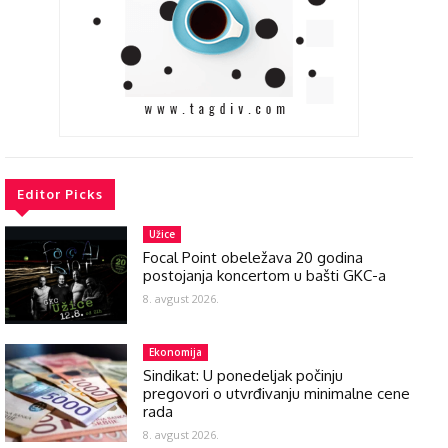
Editor Picks
Užice
Focal Point obeležava 20 godina
postojanja koncertom u bašti GKC-a
8. avgust 2026.
Ekonomija
Sindikat: U ponedeljak počinju
pregovori o utvrđivanju minimalne cene
rada
8. avgust 2026.