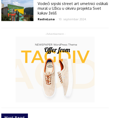
Vodeći srpski street art umetnici oslikali
mural u Užicu u okviru projekta Svet
kakav želiš
RadioLuna
-
10. septembar 2024.
- Advertisement -
Must Read