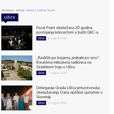
Koncepcija i rešenje:
restore | Creative Studio
UŽICE
Focal Point obeležava 20 godina
postojanja koncertom u bašti GKC-a
8. avgust 2026.
Užice
„Različiti po bojama, jednaki po srcu“:
Kreativna inkluzivna radionica na
Gradskom trgu u Užicu
7. avgust 2026.
Užice
Delegacija Grada Užica prisustvovala
obeležavanju Dana opštine Ljutomer u
Sloveniji
6. avgust 2026.
Užice