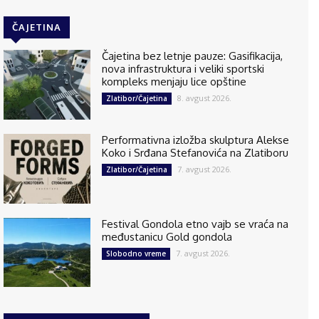
ČAJETINA
Čajetina bez letnje pauze: Gasifikacija,
nova infrastruktura i veliki sportski
kompleks menjaju lice opštine
8. avgust 2026.
Zlatibor/Čajetina
Performativna izložba skulptura Alekse
Koko i Srđana Stefanovića na Zlatiboru
7. avgust 2026.
Zlatibor/Čajetina
Festival Gondola etno vajb se vraća na
međustanicu Gold gondola
7. avgust 2026.
Slobodno vreme