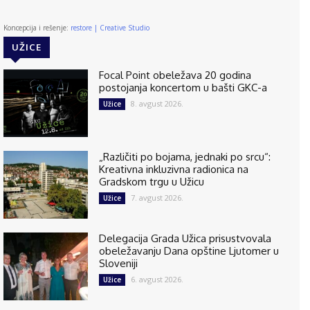
Koncepcija i rešenje:
restore | Creative Studio
UŽICE
Focal Point obeležava 20 godina
postojanja koncertom u bašti GKC-a
8. avgust 2026.
Užice
„Različiti po bojama, jednaki po srcu“:
Kreativna inkluzivna radionica na
Gradskom trgu u Užicu
7. avgust 2026.
Užice
Delegacija Grada Užica prisustvovala
obeležavanju Dana opštine Ljutomer u
Sloveniji
6. avgust 2026.
Užice