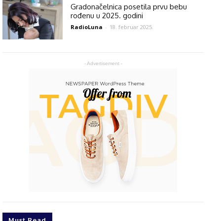
Gradonačelnica posetila prvu bebu
rođenu u 2025. godini
RadioLuna
-
18. februar 2025.
- Advertisement -
Must Read