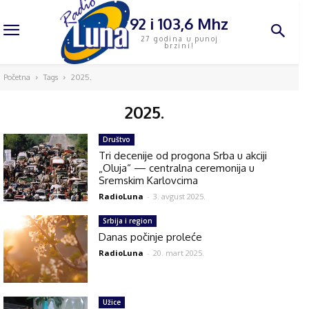
92 i 103,6 Mhz
27 godina u punoj
brzini!
Početna
Tags
2025.
2025.
Društvo
Tri decenije od progona Srba u akciji
„Oluja“ — centralna ceremonija u
Sremskim Karlovcima
RadioLuna
-
3. avgust 2025.
Srbija i region
Danas počinje proleće
RadioLuna
-
20. mart 2025.
Užice