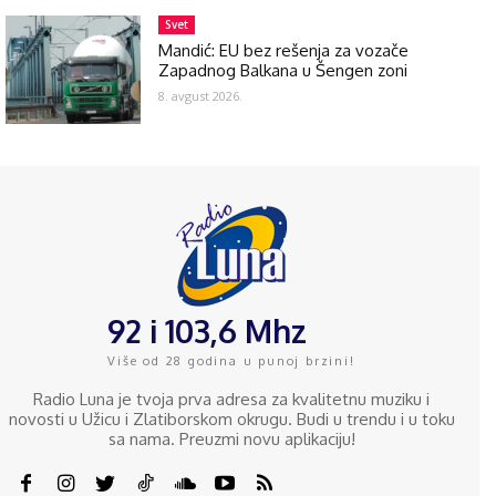
Svet
Mandić: EU bez rešenja za vozače
Zapadnog Balkana u Šengen zoni
8. avgust 2026.
92 i 103,6 Mhz
Više od 28 godina u punoj brzini!
Radio Luna je tvoja prva adresa za kvalitetnu muziku i
novosti u Užicu i Zlatiborskom okrugu. Budi u trendu i u toku
sa nama. Preuzmi novu aplikaciju!