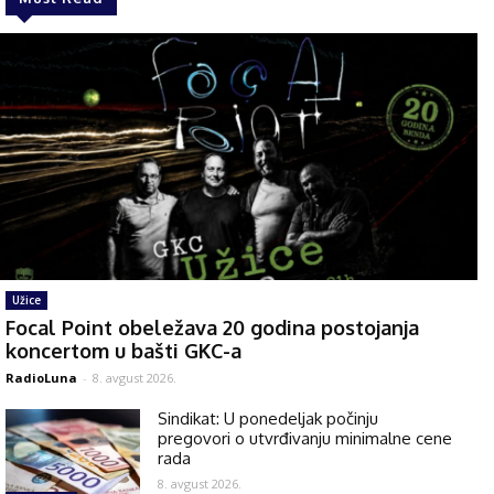
Užice
Focal Point obeležava 20 godina postojanja
koncertom u bašti GKC-a
RadioLuna
-
8. avgust 2026.
Sindikat: U ponedeljak počinju
pregovori o utvrđivanju minimalne cene
rada
8. avgust 2026.