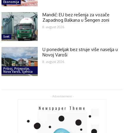
Ekonomija
Mandić: EU bez rešenja za vozače
Zapadnog Balkana u Šengen zoni
8. avgust 2026.
Svet
U ponedeljak bez struje više naselja u
Novoj Varoši
8. avgust 2026.
Priboj, Prijepolje,
Nova Varoš, Sjenica
- Advertisement -