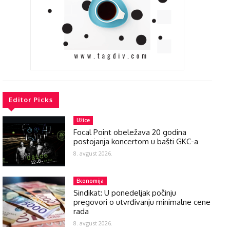
Editor Picks
Užice
Focal Point obeležava 20 godina
postojanja koncertom u bašti GKC-a
8. avgust 2026.
Ekonomija
Sindikat: U ponedeljak počinju
pregovori o utvrđivanju minimalne cene
rada
8. avgust 2026.