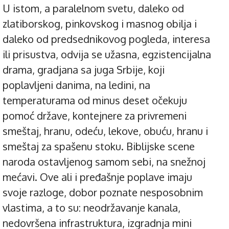
U istom, a paralelnom svetu, daleko od
zlatiborskog, pinkovskog i masnog obilja i
daleko od predsednikovog pogleda, interesa
ili prisustva, odvija se užasna, egzistencijalna
drama, gradjana sa juga Srbije, koji
poplavljeni danima, na ledini, na
temperaturama od minus deset očekuju
pomoć države, kontejnere za privremeni
smeštaj, hranu, odeću, lekove, obuću, hranu i
smeštaj za spašenu stoku. Biblijske scene
naroda ostavljenog samom sebi, na snežnoj
mećavi. Ove ali i pređašnje poplave imaju
svoje razloge, dobor poznate nesposobnim
vlastima, a to su: neodržavanje kanala,
nedovršena infrastruktura, izgradnja mini