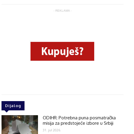
- REKLAMA -
Dijalog
ODIHR: Potrebna puna posmatračka
misija za predstojeće izbore u Srbiji
31. jul 2026.