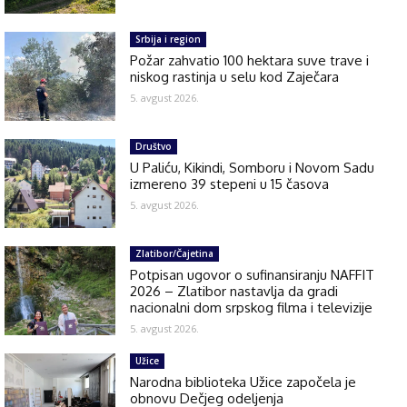
Srbija i region
Požar zahvatio 100 hektara suve trave i
niskog rastinja u selu kod Zaječara
5. avgust 2026.
Društvo
U Paliću, Kikindi, Somboru i Novom Sadu
izmereno 39 stepeni u 15 časova
5. avgust 2026.
Zlatibor/Čajetina
Potpisan ugovor o sufinansiranju NAFFIT
2026 – Zlatibor nastavlja da gradi
nacionalni dom srpskog filma i televizije
5. avgust 2026.
Užice
Narodna biblioteka Užice započela je
obnovu Dečjeg odeljenja