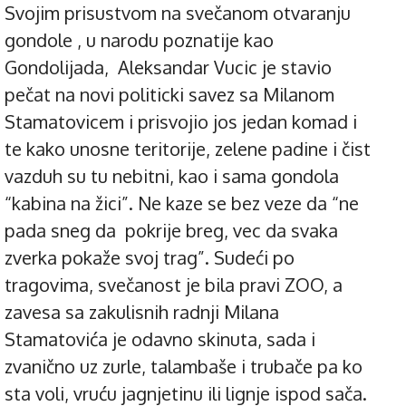
Svojim prisustvom na svečanom otvaranju
gondole , u narodu poznatije kao
Gondolijada, Aleksandar Vucic je stavio
pečat na novi politicki savez sa Milanom
Stamatovicem i prisvojio jos jedan komad i
te kako unosne teritorije, zelene padine i čist
vazduh su tu nebitni, kao i sama gondola
“kabina na žici”. Ne kaze se bez veze da “ne
pada sneg da pokrije breg, vec da svaka
zverka pokaže svoj trag”. Sudeći po
tragovima, svečanost je bila pravi ZOO, a
zavesa sa zakulisnih radnji Milana
Stamatovića je odavno skinuta, sada i
zvanično uz zurle, talambaše i trubače pa ko
sta voli, vruću jagnjetinu ili lignje ispod sača.