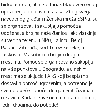
hidrocentrala, ali i izostanak blagovremenog
upozorenja od plavnih talasa. Zbog svega
navedenog građani i Ženska mreža SSP-a, su
se organizovali i sakupljaju pomoć za
ugožene, a brojne naše članice i aktivistkinje
su već na terenu u Nišu, Lalincu, Beloj
Palanci, Žitorađu, kod Tulovske reke, u
Leskovcu, Vlasotincu i brojim drugim
mestima. Pomoć se organizovano sakuplja
na više punktova u Beogradu, a u nekim
mestima se uključio i AKS koji besplatno
dostavlja pomoć ugroženim, a potrebno je
sve od odeće i obuće, do gumenih čizama i
rukavica. Kada države nema moramo pomoći
jedni drugima, do pobede!