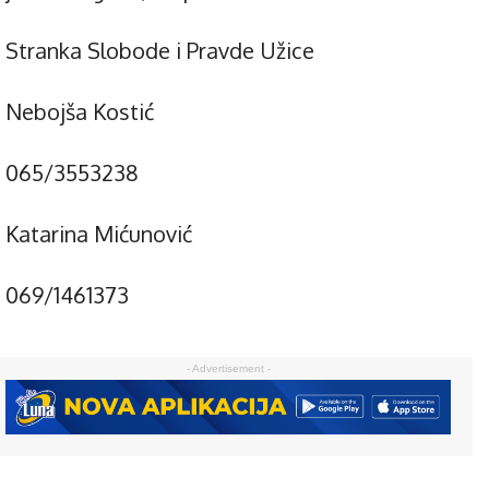
Stranka Slobode i Pravde Užice
Nebojša Kostić
065/3553238
Katarina Mićunović
069/1461373
- Advertisement -