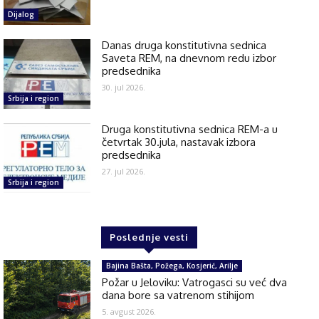
Dijalog
Danas druga konstitutivna sednica
Saveta REM, na dnevnom redu izbor
predsednika
30. jul 2026.
Srbija i region
Druga konstitutivna sednica REM-a u
četvrtak 30.jula, nastavak izbora
predsednika
27. jul 2026.
Srbija i region
Poslednje vesti
Bajina Bašta, Požega, Kosjerić, Arilje
Požar u Jeloviku: Vatrogasci su već dva
dana bore sa vatrenom stihijom
5. avgust 2026.