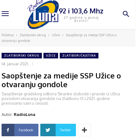
92 i 103,6 Mhz
27 godina u punoj
brzini!
Početna
Zlatiborski okrug
Užice
Saopštenje za medije SSP Užice o
otvaranju gondole
ZLATIBORSKI OKRUG
UŽICE
ZLATIBOR/ČAJETINA
14. januar 2021.
Saopštenje za medije SSP Užice o
otvaranju gondole
Saopštenje gradskog odbora Stranke slobode i pravde iz Užica
povodom otvaranja gondole na Zlatiboru 13.1.2021. godine
prenosimo vam u celosti.
Autor:
RadioLuna
Facebook
Twitter