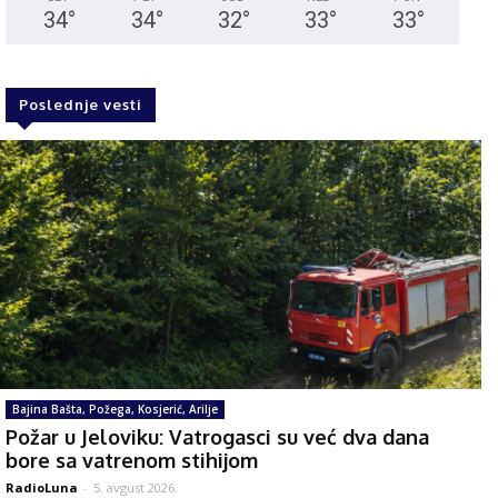
34
°
34
°
32
°
33
°
33
°
Poslednje vesti
Bajina Bašta, Požega, Kosjerić, Arilje
Požar u Jeloviku: Vatrogasci su već dva dana
bore sa vatrenom stihijom
RadioLuna
-
5. avgust 2026.