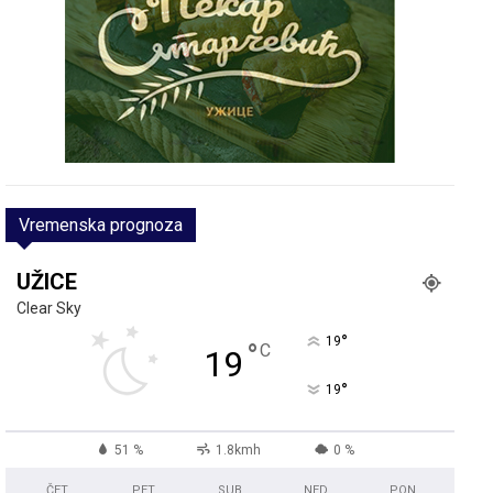
Vremenska prognoza
UŽICE
Clear Sky
°
19
°
C
19
°
19
51 %
1.8kmh
0 %
ČET
PET
SUB
NED
PON