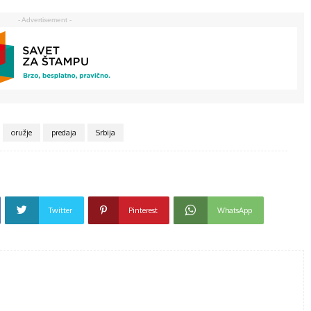
- Advertisement -
oružje
predaja
Srbija
Twitter
Pinterest
WhatsApp