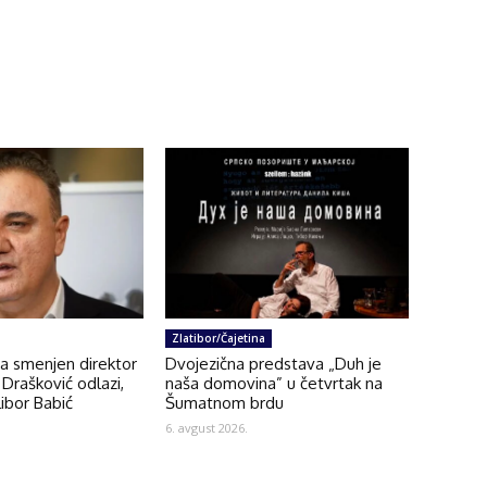
Zlatibor/Čajetina
na smenjen direktor
Dvojezična predstava „Duh je
Drašković odlazi,
naša domovina” u četvrtak na
ibor Babić
Šumatnom brdu
6. avgust 2026.