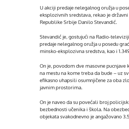
U akciji predaje nelegalnog oružja u po
eksplozivnih sredstava, rekao je državni
Republike Srbije Danilo Stevandić.
Stevandić je, gostujući na Radio-televizij
predaje nelegalnog oružja u posedu građ
minsko-eksplozivna sredstva, kao i 1.349
On je, povodom dve masovne pucnjave koje
na mestu na kome treba da bude – uz svo
efikasno uhapsili osumnjičene za oba zlo
javnim prostorima.
On je naveo da su povećali broj policijs
bezbednosti učenika i škola. Na obezbeđe
objekata svakodnevno je angažovano 3.50