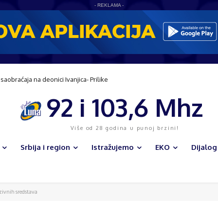
- REKLAMA -
azvoju sela
92 i 103,6 Mhz
Više od 28 godina u punoj brzini!
Srbija i region
Istražujemo
EKO
Dijalog
ivnih sredstava