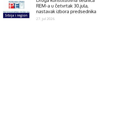
Druga konstitutivna sednica
REM-a u četvrtak 30.jula,
nastavak izbora predsednika
Srbija i region
27. jul 2026.