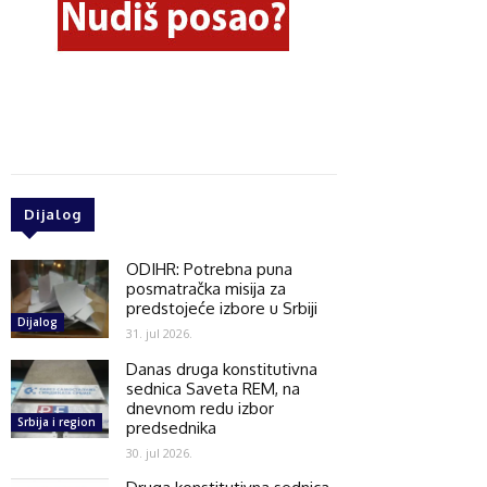
Dijalog
ODIHR: Potrebna puna
posmatračka misija za
predstojeće izbore u Srbiji
Dijalog
31. jul 2026.
Danas druga konstitutivna
sednica Saveta REM, na
dnevnom redu izbor
Srbija i region
predsednika
30. jul 2026.