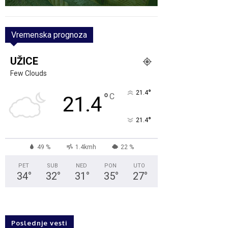
Vremenska prognoza
UŽICE
Few Clouds
°
21.4
°
C
21.4
°
21.4
49 %
1.4kmh
22 %
PET
SUB
NED
PON
UTO
34
°
32
°
31
°
35
°
27
°
Poslednje vesti