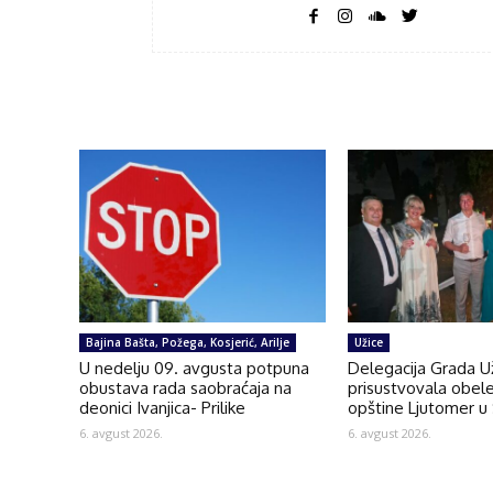
Bajina Bašta, Požega, Kosjerić, Arilje
Užice
U nedelju 09. avgusta potpuna
Delegacija Grada U
obustava rada saobraćaja na
prisustvovala obel
deonici Ivanjica- Prilike
opštine Ljutomer u 
6. avgust 2026.
6. avgust 2026.