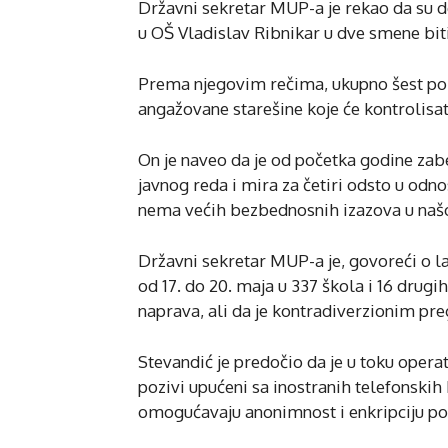
Državni sekretar MUP-a je rekao da su de
u OŠ Vladislav Ribnikar u dve smene biti
Prema njegovim rečima, ukupno šest poli
angažovane starešine koje će kontrolisati 
On je naveo da je od početka godine zabe
javnog reda i mira za četiri odsto u odno
nema većih bezbednosnih izazova u našo
Državni sekretar MUP-a je, govoreći o
od 17. do 20. maja u 337 škola i 16 drug
naprava, ali da je kontradiverzionim pr
Stevandić je predočio da je u toku operat
pozivi upućeni sa inostranih telefonskih
omogućavaju anonimnost i enkripciju po