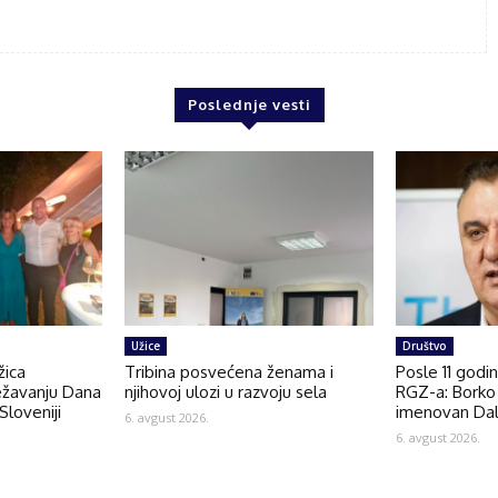
Poslednje vesti
Užice
Društvo
žica
Tribina posvećena ženama i
Posle 11 godi
ežavanju Dana
njihovoj ulozi u razvoju sela
RGZ-a: Borko 
Sloveniji
imenovan Dal
6. avgust 2026.
6. avgust 2026.