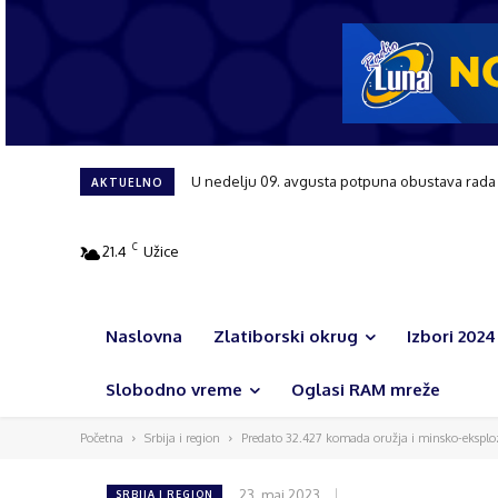
Tribina posvećena ženama i njihovoj ulozi u r
AKTUELNO
C
21.4
Užice
Naslovna
Zlatiborski okrug
Izbori 2024
Slobodno vreme
Oglasi RAM mreže
Početna
Srbija i region
Predato 32.427 komada oružja i minsko-eksploz
23. maj 2023.
SRBIJA I REGION