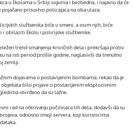
ca u školama u Srbiji sigurna i bezbedna, i najavio da će
 pojačano prisustvo policajaca na oba ulaza.
cijskih službenika biće u smeni, a osim njih, biće
i obilaziti školu i policijske službenike.
ležen trend smanjenja krivičnih dela i prekršaja protiv
su na isti period prošle godine, naglasivši da trenutno
j zemlji.
 lažnim dojavama o postavljenim bombama, rekao da je
ih objekata bilo prijave o postavljenim eksplozivnim
egledima utvrđeno da su lažne.
ivni rad na otkrivanju počinilaca tih dela, dodavši da su
 brojeva, odnosno imejl servera, koji korisnicima
dataka.