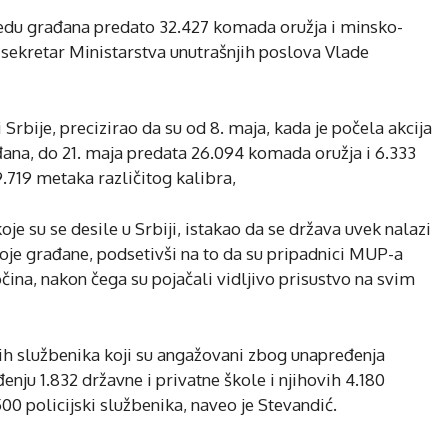
sedu građana predato 32.427 komada oružja i minsko-
 sekretar Ministarstva unutrašnjih poslova Vlade
i Srbije, precizirao da su od 8. maja, kada je počela akcija
ana, do 21. maja predata 26.094 komada oružja i 6.333
.719 metaka različitog kalibra,
 su se desile u Srbiji, istakao da se država uvek nalazi
je građane, podsetivši na to da su pripadnici MUP-a
čina, nakon čega su pojačali vidljivo prisustvo na svim
kih službenika koji su angažovani zbog unapređenja
nju 1.832 državne i privatne škole i njihovih 4.180
0 policijski službenika, naveo je Stevandić.