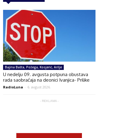
Bajina Bašta, Požega, Kosjerić, Arilje
U nedelju 09. avgusta potpuna obustava
rada saobraćaja na deonici Ivanjica- Prilike
RadioLuna
-
6. avgust 2026.
- REKLAMA -