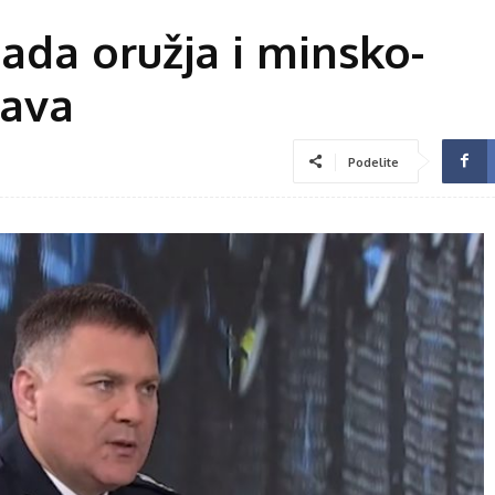
ada oružja i minsko-
tava
Podelite