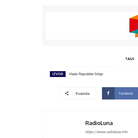
TAGS
IZVOR
Vlada Republike Srbije
Facebook
Podelite
RadioLuna
https://www.radioluna.info