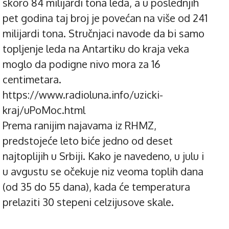
skoro 84 milijardi tona leda, a u poslednjih
pet godina taj broj je povećan na više od 241
milijardi tona. Stručnjaci navode da bi samo
topljenje leda na Antartiku do kraja veka
moglo da podigne nivo mora za 16
centimetara.
https://www.radioluna.info/uzicki-
kraj/uPoMoc.html
Prema ranijim najavama iz RHMZ,
predstojeće leto biće jedno od deset
najtoplijih u Srbiji. Kako je navedeno, u julu i
u avgustu se očekuje niz veoma toplih dana
(od 35 do 55 dana), kada će temperatura
prelaziti 30 stepeni celzijusove skale.