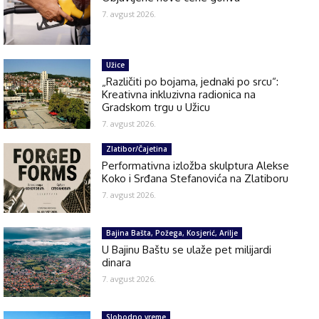
7. avgust 2026.
Užice
„Različiti po bojama, jednaki po srcu“:
Kreativna inkluzivna radionica na
Gradskom trgu u Užicu
7. avgust 2026.
Zlatibor/Čajetina
Performativna izložba skulptura Alekse
Koko i Srđana Stefanovića na Zlatiboru
7. avgust 2026.
Bajina Bašta, Požega, Kosjerić, Arilje
U Bajinu Baštu se ulaže pet milijardi
dinara
7. avgust 2026.
Slobodno vreme