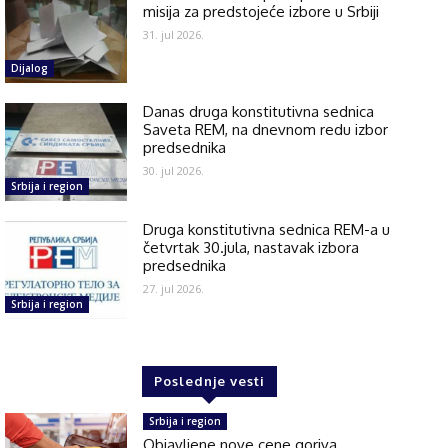
misija za predstojeće izbore u Srbiji
31. jul 2026.
Dijalog
Danas druga konstitutivna sednica
Saveta REM, na dnevnom redu izbor
predsednika
30. jul 2026.
Srbija i region
Druga konstitutivna sednica REM-a u
četvrtak 30.jula, nastavak izbora
predsednika
27. jul 2026.
Srbija i region
Poslednje vesti
Srbija i region
Objavljene nove cene goriva