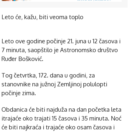
Leto će, kažu, biti veoma toplo
Leto ove godine počinje 21. juna u 12 časova i
7 minuta, saopštilo je Astronomsko društvo
Ruđer Bošković.
Tog četvrtka, 172. dana u godini, za
stanovnike na južnoj Zemljinoj polulopti
počinje zima.
Obdanica će biti najduža na dan početka leta
itrajaće oko trajati 15 časova i 35 minuta. Noć
će biti najkraća i trajaće oko osam časova i