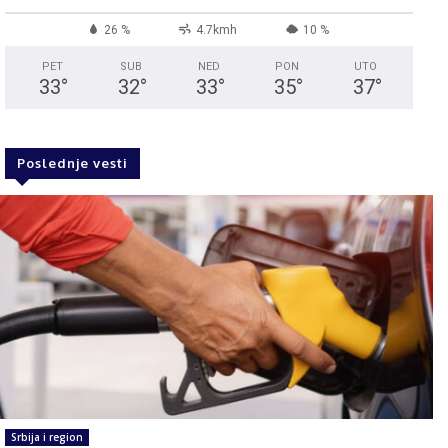
26 %
4.7kmh
10 %
PET
SUB
NED
PON
UTO
33
°
32
°
33
°
35
°
37
°
Poslednje vesti
Srbija i region