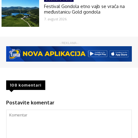
Festival Gondola etno vajb se vraća na
međustanicu Gold gondola
7. avgust 2026.
- REKLAMA -
108 komentari
Postavite komentar