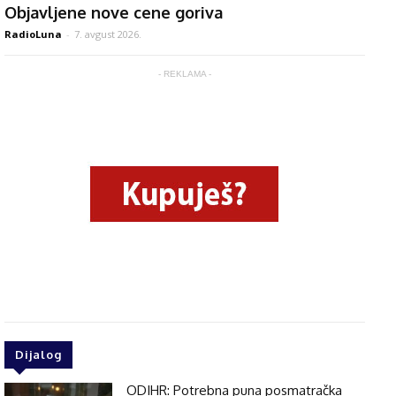
Objavljene nove cene goriva
RadioLuna
-
7. avgust 2026.
- REKLAMA -
Dijalog
ODIHR: Potrebna puna posmatračka