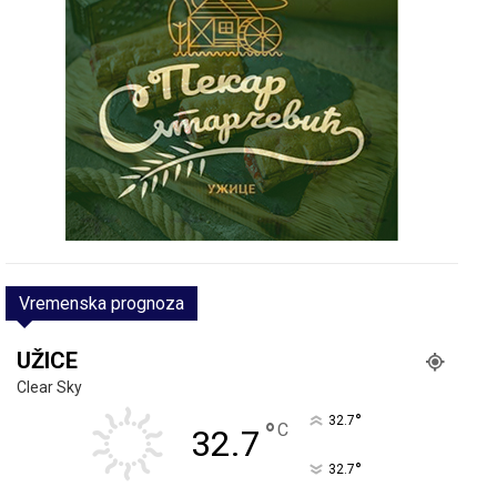
Vremenska prognoza
UŽICE
Clear Sky
°
32.7
°
C
32.7
°
32.7