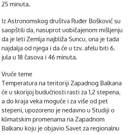
25 minuta.
Iz Astronomskog društva Ruđer Bošković su
saopštili da, nasuprot uobičajenom mišljenju
da je leti Zemlja najbliža Suncu, ona je tada
najdalja od njega i da će u tzv. afelu biti 6.
jula u 18 časova i 46 minuta.
Vruće teme
Temperatura na teritoriji Zapadnog Balkana
će u skorijoj budućnosti rasti za 1,2 stepena,
a do kraja veka moguće i za više od pet
stepeni, upozoreno je nedavno u Studiji o
klimatskim promenama na Zapadnom
Balkanu koju je objavio Savet za regionalnu