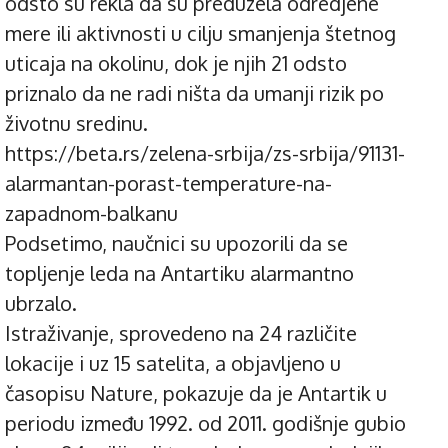
odsto su rekla da su preduzela odredjene
mere ili aktivnosti u cilju smanjenja štetnog
uticaja na okolinu, dok je njih 21 odsto
priznalo da ne radi ništa da umanji rizik po
životnu sredinu.
https://beta.rs/zelena-srbija/zs-srbija/91131-
alarmantan-porast-temperature-na-
zapadnom-balkanu
Podsetimo, naučnici su upozorili da se
topljenje leda na Antartiku alarmantno
ubrzalo.
Istraživanje, sprovedeno na 24 različite
lokacije i uz 15 satelita, a objavljeno u
časopisu Nature, pokazuje da je Antartik u
periodu između 1992. od 2011. godišnje gubio