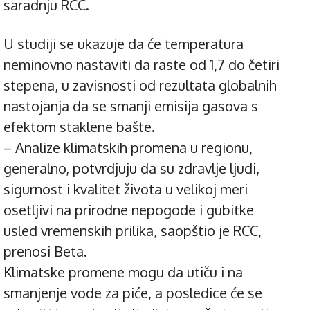
saradnju RCC.
U studiji se ukazuje da će temperatura
neminovno nastaviti da raste od 1,7 do četiri
stepena, u zavisnosti od rezultata globalnih
nastojanja da se smanji emisija gasova s
efektom staklene bašte.
– Analize klimatskih promena u regionu,
generalno, potvrdjuju da su zdravlje ljudi,
sigurnost i kvalitet života u velikoj meri
osetljivi na prirodne nepogode i gubitke
usled vremenskih prilika, saopštio je RCC,
prenosi Beta.
Klimatske promene mogu da utiču i na
smanjenje vode za piće, a posledice će se