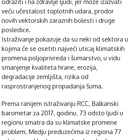
odraziti i na zdravlje ljudi, jer može izazvati
veću učestalost toplotnih udara, prodor
novih vektorskih zaraznih bolesti i druge
posledice.
Istraživanje pokazuje da su neki od sektora u
kojima će se osetiti najveći uticaj klimatskih
promena poljoprivreda i šumarstvo, u vidu
smanjenje kvaliteta hrane, erozija,
degradacije zemljišta, rizika od
rasprostranjenog propadanja šuma.
Prema ranijem istraživanju RCC, Balkanski
barometar za 2017. godinu, 73 odsto ljudi u
regionu smatra da su klimatske promene
problem. Medju preduzećima iz regiona 77