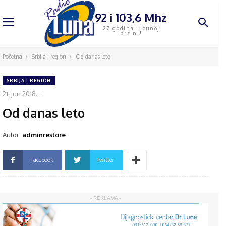
92 i 103,6 Mhz
27 godina u punoj
brzini!
Početna
Srbija i region
Od danas leto
SRBIJA I REGION
21. jun 2018.
Od danas leto
Autor:
adminrestore
Facebook
Twitter
- REKLAMA -